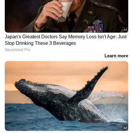
DOWNLOAD APP
ഏഷ്യാനെറ്റ് ന്യൂസ് മലയാളത്തിലൂടെ
Cricket
News
അറിയൂ. നിങ്ങളുടെ പ്രിയ ക്രിക്കറ്റ്ടീ
മുകളുടെ പ്രകടനങ്ങൾ, ആവേശകരമായ
നിമിഷങ്ങൾ, മത്സരം കഴിഞ്ഞുള്ള
വിശകലനങ്ങൾ — എല്ലാം ഇപ്പോൾ
Asianet
News Malayalam
മലയാളത്തിൽ തന്നെ!