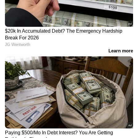
ആയങ്കി; ഒളിവിലിരുന്ന് പൊലീസിന്
പരിഹാസം | Arjun Aayanki | Police
കണ്ണൂരിലെ കുപ്രസിദ്ധ ഗുണ്ടാ
നേതാവ് കല്ല് ജംഷിക്കെതിരെ കാപ്പ
ചുമത്തി പൊലീസ് | Kannur | KAAPA
case
ഏഷ്യാനെറ്റ് ന്യൂസ് ലൈവ് കാണാന്‍ ഇവിടെ
ക്ലിക് ചെയ്യുക