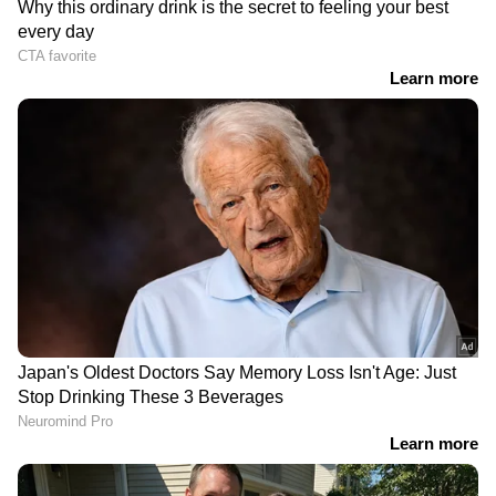
പത്തിൽ ഇടംപിടിച്ചു. ലോർഡ്സ് ടെസ്റ്റിന്റെ
രണ്ടാം ഇന്നിങ്സിൽ അഞ്ച് വിക്കറ്റുകൾ
വീഴ്ത്തിയാണ് അറ്റ്കിൻസൺ ഈ നേട്ടം
സ്വന്തമാക്കിയത്.
ടി20 ലോകചാമ്പ്യൻമാരായ
ബാബർ അസമും ഷഹീൻ
ഇന്ത്യക്ക് കിട്ടിയത് 22
അഫ്രീദിയും പുറത്ത്,
കോടി; ഫുട്ബോള്‍
ഏഷ്യൻ ഗെയിംസിൽ
ലോകകപ്പില്‍ ആദ്യ
പാകിസ്ഥാനെ നയിക്കാൻ
റൗണ്ടിൽ
സാഹിബ്സാദ ഫർഹാൻ
പുറത്താകുന്നവര്‍ക്ക്
പോലും കിട്ടുക മൂന്നിരട്ടി
ഏകദിന പരമ്പരക്ക് മുമ്പ്
'ഒന്നുകിൽ