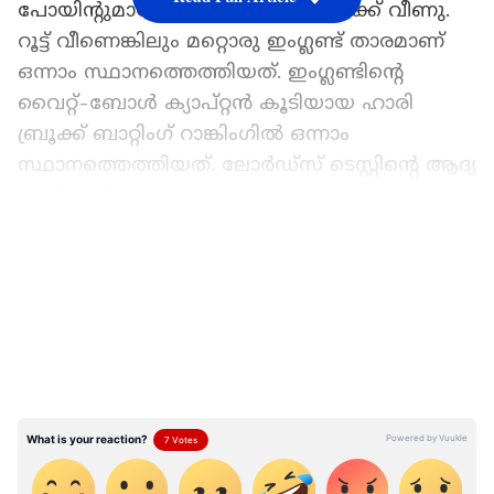
പോയിന്‍റുമായി മൂന്നാം സ്ഥാനത്തേക്ക് വീണു.
റൂട്ട് വീണെങ്കിലും മറ്റൊരു ഇംഗ്ലണ്ട് താരമാണ്
ഒന്നാം സ്ഥാനത്തെത്തിയത്. ഇംഗ്ലണ്ടിന്റെ
വൈറ്റ്-ബോൾ ക്യാപ്റ്റൻ കൂടിയായ ഹാരി
ബ്രൂക്ക് ബാറ്റിംഗ് റാങ്കിംഗില്‍ ഒന്നാം
സ്ഥാനത്തെത്തിയത്. ലോർഡ്സ് ടെസ്റ്റിന്‍റെ ആദ്യ
ഇന്നിങ്സിൽ 56 റൺസോടെ ബ്രൂക്ക്
തിളങ്ങിയിരുന്നു. 869 റേറ്റിങ്
LATEST VIDEOS
പോയിന്‍റോടെയാണ് ബ്രൂക്ക് ഒന്നാമതെത്തിയത്.
853 പോയിന്‍റുള്ള ഓസ്‌ട്രേലിയയുടെ ട്രാവിസ്
ഹെഡ് ആണ് റാങ്കിങ്ങിൽ രണ്ടാമത്.
ഏഷ്യാനെറ്റ് ന്യൂസ് പ്രധാന വാർത്താ സ്രോതസായി
തെരഞ്ഞെടുക്കുക
ഇന്ത്യൻ താരങ്ങളിൽ ഗിൽ ഒന്നാമത്