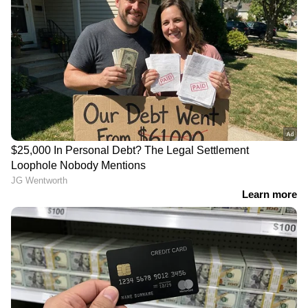
ഇന്ത്യക്ക് കനത്ത തിരിച്ചടി;
രാജി,അല്ലെങ്കിൽ
ഫിറ്റ്‌നസ് ടെസ്റ്റ്
പുറത്താക്കും';
പാസായതിന് പിന്നാലെ
ഇസിബിയുടെ
ഹാർദിക് പാണ്ഡ്യ വീണ്ടും
അന്ത്യശാസനത്തിന്
പരിക്കേറ്റ് പുറത്ത്
പിന്നാലെ വിരമിക്കല്‍
പ്രഖ്യാപനത്തിനൊരുങ്ങി
ബെൻ സ്റ്റോക്സ്
LATEST VIDEOS
പൊലീസിനെ വട്ടംചുറ്റിച്ച് അര്‍ജുന്‍