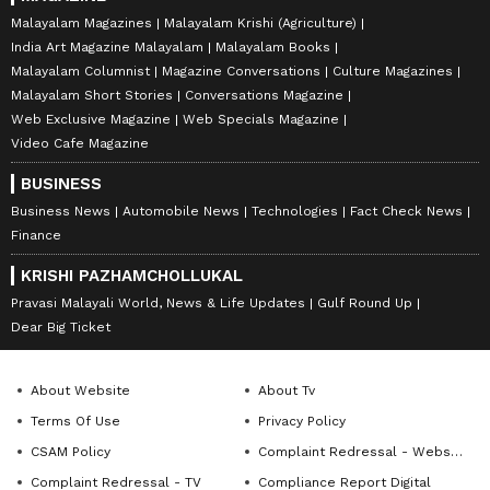
Malayalam Magazines
Malayalam Krishi (Agriculture)
India Art Magazine Malayalam
Malayalam Books
Malayalam Columnist
Magazine Conversations
Culture Magazines
Malayalam Short Stories
Conversations Magazine
Web Exclusive Magazine
Web Specials Magazine
Video Cafe Magazine
BUSINESS
Business News
Automobile News
Technologies
Fact Check News
Finance
KRISHI PAZHAMCHOLLUKAL
Pravasi Malayali World, News & Life Updates
Gulf Round Up
Dear Big Ticket
About Website
About Tv
Terms Of Use
Privacy Policy
CSAM Policy
Complaint Redressal - Website
Complaint Redressal - TV
Compliance Report Digital