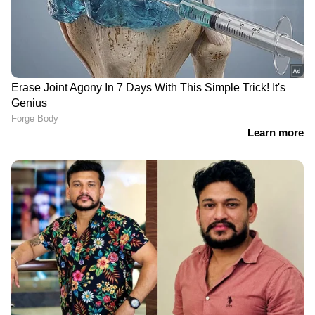
ഓവറില്‍ വീണ്ടും ഡെത്തായി ഇന്ത്യന്‍
ബൗളിംഗ്, 10 ഓവറില്‍ 102 റണ്‍സ്