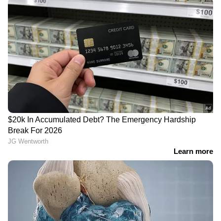
അനുവദിക്കാതിരുന്നതോടെ ബംഗ്ലാദേശ്
വിജയം പേരിലെഴുതുകയായിരുന്നു.
നേരത്തെ, ധാക്ക ഷേര്‍ ബംഗ്ലാ നാഷണല്‍
സ്റ്റേഡിയത്തിലെ ബാറ്റിംഗ് ദുഷ്‌കരമായ പിച്ചില്‍
ഏഴ് വിക്കറ്റ് നഷ്ടത്തില്‍ 271 റണ്‍സാണ്
ആതിഥേയര്‍ അടിച്ചെടുത്തത്. മെഹ്ദി ഹസന്‍
മിറാസിന്റെ (100) സെഞ്ചുറിയാണ്
ബംഗ്ലാദേശിനെ കൂറ്റന്‍ സ്‌കോറിലേക്ക് നയിച്ചത്.
മഹ്മുദുള്ളയുടെ (77) ഇന്നിംഗ്‌സും
നിര്‍ണായകമായി. വാഷിംഗ്ടണ്‍ മൂന്ന് വിക്കറ്റ്
വീഴ്ത്തി. മുഹമ്മദ് സിറാജ്, ഉമ്രാന്‍ മാലിക്ക്
എന്നിവര്‍ രണ്ട് വിക്കറ്റ് വീതം വീഴ്ത്തി.
ഒന്നുമങ്ങ് ശരിയാകുന്നില്ലല്ലോ; ഡെത്ത്