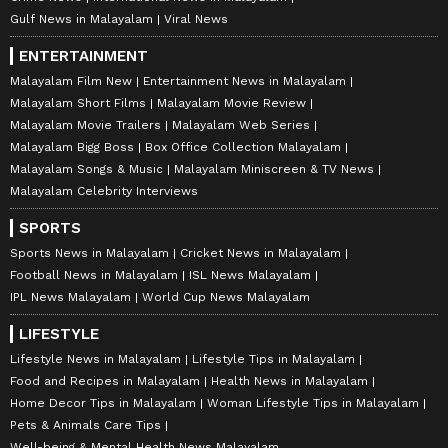
Gulf News in Malayalam
Viral News
ENTERTAINMENT
Malayalam Film New
Entertainment News in Malayalam
Malayalam Short Films
Malayalam Movie Review
Malayalam Movie Trailers
Malayalam Web Series
Malayalam Bigg Boss
Box Office Collection Malayalam
Malayalam Songs & Music
Malayalam Miniscreen & TV News
Malayalam Celebrity Interviews
SPORTS
Sports News in Malayalam
Cricket News in Malayalam
Football News in Malayalam
ISL News Malayalam
IPL News Malayalam
World Cup News Malayalam
LIFESTYLE
Lifestyle News in Malayalam
Lifestyle Tips in Malayalam
Food and Recipes in Malayalam
Health News in Malayalam
Home Decor Tips in Malayalam
Woman Lifestyle Tips in Malayalam
Pets & Animals Care Tips
Well-being & Mental Health News Malayalam