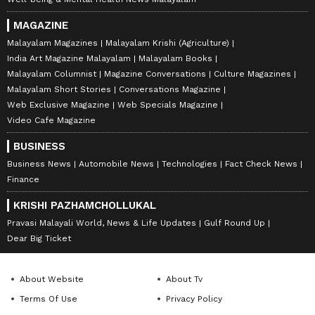
MAGAZINE
Malayalam Magazines
Malayalam Krishi (Agriculture)
India Art Magazine Malayalam
Malayalam Books
Malayalam Columnist
Magazine Conversations
Culture Magazines
Malayalam Short Stories
Conversations Magazine
Web Exclusive Magazine
Web Specials Magazine
Video Cafe Magazine
BUSINESS
Business News
Automobile News
Technologies
Fact Check News
Finance
KRISHI PAZHAMCHOLLUKAL
Pravasi Malayali World, News & Life Updates
Gulf Round Up
Dear Big Ticket
About Website
About Tv
Terms Of Use
Privacy Policy