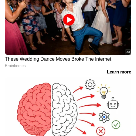
ശ്രീശാന്തിനേര്‍പ്പെടുത്തിയ
അയർലൻഡ് തന്ന
3 വര്‍ഷ വിലക്ക് പിൻവലിച്ച്
'ഷോക്ക്' മാറക്കാൻ ഇന്ത്യ
കെസിഎ, മാപ്പപേക്ഷിച്ച്
ഇന്ന് ഇംഗ്ലണ്ടിനെതിരെ;
താരം; കെസിഎല്ലില്‍
ടീമിൽ മാറ്റം, സഞ്ജു
പങ്കെടുക്കാം
സാംസണ് അഗ്നിപരീക്ഷ
ഇംഗ്ലണ്ടിനെതിരെ വൈഭവ്
വനിതാ ടി20 ലോകകപ്പ്:
സൂര്യവംശി
വിന്‍ഡീസിനെ തകര്‍ത്ത്
അരങ്ങേറുമോ? ഇന്ത്യന്‍
ഓസ്ട്രേലിയ ഫൈനലില്‍,
ക്യാപ്റ്റന്‍ ശ്രേയസ്
ലക്ഷ്യം ഏഴാം കിരീടം
അയ്യരുടെ മറുപടി