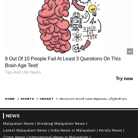
HOME
SPORTS
CRICKET
അവസാന ഓവര്‍ വരെ ആവേശം; ഹിറ്റ്മാന്‍ വെടിക്കെട്ടിനും രക്ഷിക്കാനായില്ല, ഏകദിന പരമ്പര സ്വന്തമാക്കി ബംഗ്ലാദേശ്
NEWS
Malayalam News
Breaking Malayalam News
Latest Malayalam News
India News in Malayalam
Kerala News
Crime News
International News in Malayalam