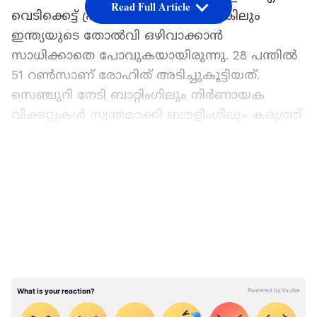
Read Full Article
വെടിക്കെട്ട് പ്രകടനം കാഴ്ചവെച്ചെങ്കിലും
ഇന്ത്യയുടെ തോല്‍വി ഒഴിവാക്കാന്‍
സാധിക്കാതെ പോവുകയായിരുന്നു. 28 പന്തില്‍
51 റണ്‍സാണ് രോഹിത് അടിച്ചുകൂട്ടിയത്.
സെഞ്ചുറി നേടി ബാറ്റിംഗിലും നിര്‍ണായക
വിക്കറ്റുകള്‍ സ്വന്തമാക്കി ബൗളിംഗിലും കരുത്ത്
കാണിച്ച മെഹ്ദി ഹസനാണ് ബംഗ്ലാദേശിന്
എക്കാലവും ഓര്‍മ്മിക്കാന്‍ സാധിക്കുന്ന ഒരു
LATEST VIDEOS
പരമ്പര വിജയം നേടിക്കൊടുത്തത്.
ഏഷ്യാനെറ്റ് ന്യൂസ് പ്രധാന വാർത്താ സ്രോതസായി
തെരഞ്ഞെടുക്കുക
സെഞ്ചുറിക്കൊപ്പം മെഹ്ദി രണ്ട് വിക്കറ്റുകളും
സ്വന്തമാക്കി. ബാറ്റിംഗ് പ്രതികൂലമായ പിച്ചില്‍
ഇന്ത്യക്ക് മുന്നില്‍ 272 റണ്‍സിന്‍റെ കൂറ്റന്‍