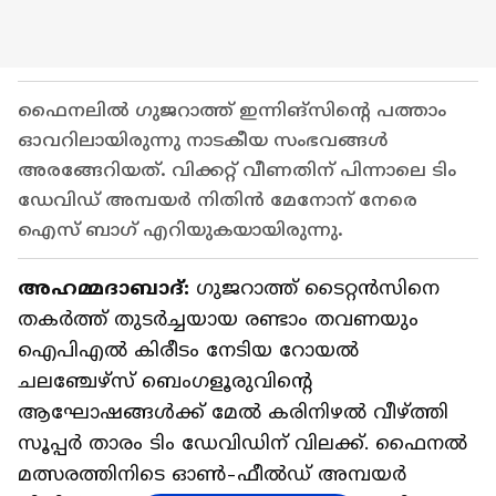
ഫൈനലിൽ ഗുജറാത്ത് ഇന്നിങ്സിന്‍റെ പത്താം
ഓവറിലായിരുന്നു നാടകീയ സംഭവങ്ങൾ
അരങ്ങേറിയത്. വിക്കറ്റ് വീണതിന് പിന്നാലെ ടിം
ഡേവിഡ് അമ്പയർ നിതിൻ മേനോന് നേരെ
ഐസ് ബാഗ് എറിയുകയായിരുന്നു.
അഹമ്മദാബാദ്:
ഗുജറാത്ത് ടൈറ്റൻസിനെ
തകർത്ത് തുടർച്ചയായ രണ്ടാം തവണയും
ഐപിഎൽ കിരീടം നേടിയ റോയൽ
ചലഞ്ചേഴ്സ് ബെംഗളൂരുവിന്‍റെ
ആഘോഷങ്ങൾക്ക് മേൽ കരിനിഴൽ വീഴ്ത്തി
സൂപ്പർ താരം ടിം ഡേവിഡിന് വിലക്ക്. ഫൈനൽ
മത്സരത്തിനിടെ ഓൺ-ഫീൽഡ് അമ്പയർ