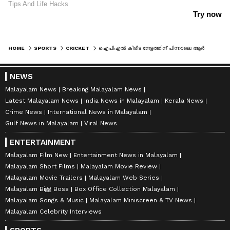
HOME
SPORTS
CRICKET
ഐപിഎൽ കിരീട നേട്ടത്തിന് പിന്നാലെ ആര്‍സിബിക്ക് കനത്ത തിരിച്ചടി, സൂപ്പർ താരത്തിനെതിരെ അച്ചടക്ക നടപടി, വിലക്കും പിഴയും
NEWS
Malayalam News
Breaking Malayalam News
Latest Malayalam News
India News in Malayalam
Kerala News
Crime News
International News in Malayalam
Gulf News in Malayalam
Viral News
ENTERTAINMENT
Malayalam Film New
Entertainment News in Malayalam
Malayalam Short Films
Malayalam Movie Review
Malayalam Movie Trailers
Malayalam Web Series
Malayalam Bigg Boss
Box Office Collection Malayalam
Malayalam Songs & Music
Malayalam Miniscreen & TV News
Malayalam Celebrity Interviews