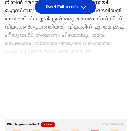
നിതിൻ മേനോന് നേരെ പ്രകോപിതനായി
Read Full Article
ഐസ് ബാഗ് എറിഞ്ഞതിനാണ് ഓസ്ട്രേലിയൻ
താരത്തിന് ഐപിഎൽ ഒരു മത്സരത്തിൽ നിന്ന്
വിലക്കേർപ്പെടുത്തിയത്. വിലക്കിന് പുറമെ മാച്ച്
ഫീയുടെ 50 ശതമാനം പിഴയായും താരം
ഒടുക്കണം. ഇതോടെ അടുത്ത വർഷത്തെ
ഐപിഎല്ലിലെ ആദ്യ മത്സരത്തിൽ
ആർസിബിക്ക് ടിം ഡേവിഡിന്‍റെ സേവനം
ലഭ്യമാകില്ല.
LATEST VIDEOS
ഫൈനലിൽ ഗുജറാത്ത് ഇന്നിങ്സിന്‍റെ പത്താം
ഓവറിലായിരുന്നു നാടകീയ സംഭവങ്ങൾ
അരങ്ങേറിയത്. വിക്കറ്റ് വീണതിന് പിന്നാലെ ടിം
ഡേവിഡ് അമ്പയർ നിതിൻ മേനോന് നേരെ
ഐസ് ബാഗ് എറിയുകയായിരുന്നു.
മത്സരത്തിനിടയിൽ പന്തോ, വാട്ടർ ബോട്ടിലോ,