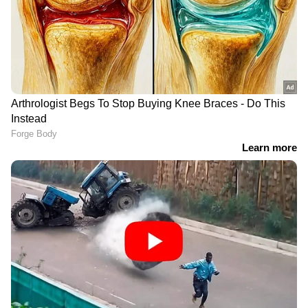
വാങ്ങിയിരുന്നു. ഫൈനലിലെ മോശം
പെരുമാറ്റത്തിലൂടെ 2 ഡി മെറിറ്റ് പോയിന്റ് കൂടി
ലഭിച്ചതോടെ ഈ സീസണിൽ താരത്തിന്‍റെ
ആകെ ഡിമെറിറ്റ് പോയിന്‍റ് അഞ്ചായി ഉയർന്നു.
ഐപിഎൽ നിയമപ്രകാരം 5 ഡിമെറിറ്റ്
പോയിന്‍റുകൾ ആവുന്ന കളിക്കാരന് ഒരു
മത്സരത്തിൽ നിന്ന് വിലക്ക് വരും.
DOWNLOAD APP
ഏഷ്യാനെറ്റ് ന്യൂസ് മലയാളത്തിലൂടെ
Cricket
News
അറിയൂ. നിങ്ങളുടെ പ്രിയ ക്രിക്കറ്റ്ടീ
മുകളുടെ പ്രകടനങ്ങൾ, ആവേശകരമായ
നിമിഷങ്ങൾ, മത്സരം കഴിഞ്ഞുള്ള
വിശകലനങ്ങൾ — എല്ലാം ഇപ്പോൾ
Asianet
News Malayalam
മലയാളത്തിൽ തന്നെ!