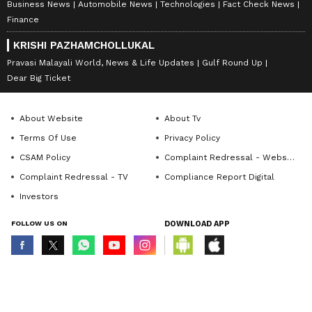
Business News
Automobile News
Technologies
Fact Check News
Finance
KRISHI PAZHAMCHOLLUKAL
Pravasi Malayali World, News & Life Updates
Gulf Round Up
Dear Big Ticket
About Website
About Tv
Terms Of Use
Privacy Policy
CSAM Policy
Complaint Redressal - Website
Complaint Redressal - TV
Compliance Report Digital
Investors
FOLLOW US ON
DOWNLOAD APP
© Copyright 2026 Asianxt Digital Technologies Private Limited (Formerly
known as Asianet News Media & Entertainment Private Limited) | All Rights
Reserved