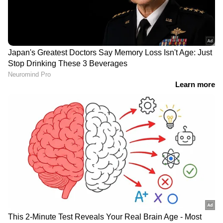
ജലനിരപ്പ് കുറഞ്ഞെങ്കിലും ദുരിതം
ഒഴിയാതെ കുട്ടനാട്ടുകാര്‍; വെള്ളം
ഇറങ്ങാൻ ഇനിയും സമയമെടുക്കും
News@1PM | ഒരുമണി വാർത്ത
വിശദമായി | 08 August 2026
ഫൈനലിൽ വിരാട് കോലിക്കൊപ്പം
ആർസിബിയെ തകർച്ചയിൽ നിന്ന് രക്ഷിച്ചതിൽ
ടിം ഡേവിഡ് നിർണ്ണായക പങ്കുവഹിച്ചിരുന്നു. 156
റൺസ് വിജയലക്ഷ്യവുമായി ഇറങ്ങിയ
ആർസിബി 91 റൺസിന് 4 വിക്കറ്റ് നഷ്ടമായി
പതറിയപ്പോഴാണ് ഡേവിഡ് ക്രീസിലെത്തിയത്.
17 പന്തിൽ 3 ഫോറും ഒരു സിക്സറുമടക്കം 24
റൺസാണ് അടിച്ച ഡേവിഡ് കോലിക്കൊപ്പം 41
റൺസിന്‍റെ നിർണ്ണായക കൂട്ടുകെട്ടുണ്ടാക്കി