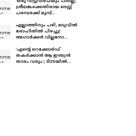
'ഒരു വിട്ടുവീഴ്ചയും പാടില്ല',
ശ്രീലങ്കക്കെതിരായ ടെസ്റ്റ്
പരമ്പരക്ക് മുമ്പ്
കളിക്കാര്‍ക്ക്
മുന്നറിയിപ്പുമായി ഗൗതം
എല്ലാത്തിനും പഴി, ഒടുവില്‍
ഗംഭീർ
രോഹിതില്‍ പിഴച്ചു!
അഗാര്‍ക്കർ വില്ലനോ
അതോ വിപ്ലവകാരിയോ?
'എന്‍റെ റെക്കോർഡ്
തകർക്കാൻ ആ ഇന്ത്യൻ
താരം വരും'; ടി20യിൽ
ചരിത്രമെഴുതിയതിന്
പിന്നാലെ ബട്‌ലർ