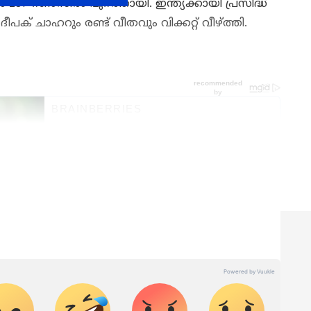
287 റണ്‍സില്‍ പുറത്തായി. ഇന്ത്യക്കായി പ്രസിദ്ധ്
ദീപക് ചാഹറും രണ്ട് വീതവും വിക്കറ്റ് വീഴ്‌ത്തി.
തിലൂടെ
Cricket News
അറിയൂ. നിങ്ങളുടെ
ടെ പ്രകടനങ്ങൾ, ആവേശകരമായ നിമിഷങ്ങൾ,
നങ്ങൾ — എല്ലാം ഇപ്പോൾ
Asianet News
നെ!