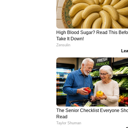
അവസാന ഓവറിലെ മൂന്നാം പന്തില്‍ 
അഞ്ചാം പന്തില്‍ സിസാന്‍ഡ് മഗാലയെയ
പുറത്താകാതെ നിന്നു.
SA v IND : ഡികോക്കിന്‍റെ റണ്‍പ
ഇന്ത്യക്ക് 288 റണ്‍സ് വിജയലക്ഷ