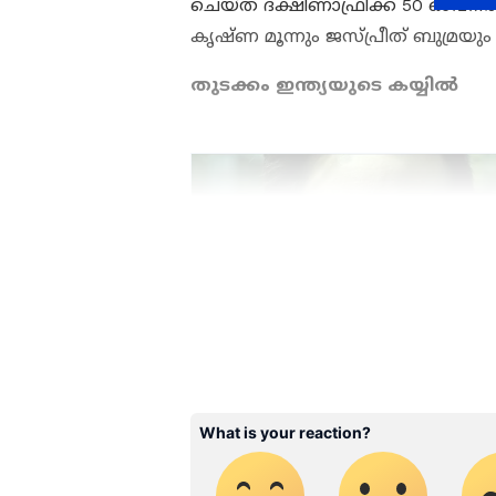
ചെയ്ത ദക്ഷിണാഫ്രിക്ക 50 ഓവറില്‍ 
കൃഷ്‌ണ മൂന്നും ജസ്‌പ്രീത് ബുമ്രയും 
തുടക്കം ഇന്ത്യയുടെ കയ്യില്‍
ഏഷ്യാനെറ്റ് ന്യൂസ് മലയാളത്
പ്രിയ ക്രിക്കറ്റ്ടീ മുകളു
മത്സരം കഴിഞ്ഞുള്ള വിശകല
Malayalam
മലയാളത്തിൽ തന്
ABOUT THE AUTHOR
WD
Web Desk