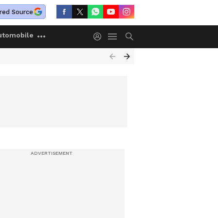
red Source
utomobile