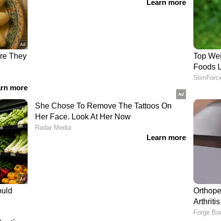
മില്ലര്‍(38 പന്തില്‍ 39) കോലിയുടെ കൈകളിലെത്തി.
ും(0) പ്രസിദ്ധ് മടക്കി. ലുങ്കി എന്‍ഗിഡി (0*)
െയ്ത്ത്, മിന്നല്‍ സെഞ്ചുറി; കേപ്‌ടൗണില്‍
്യം