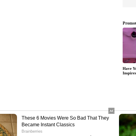
 മടങ്ങിയത്. ഡികോക്കിനെ ധവാന്‍റെ
്ര. വാന്‍ ഡര്‍ ഡസ്സന്‍ 52ഉം ആന്‍ഡിലെ
് മടങ്ങിതോടെ 41 ഓവ‍ര്‍ പൂര്‍ത്തിയാകുമ്പോള്‍
ചുവരവ്
ിനെയും ഡ്വെയ്ന്‍ പ്രിട്ടോറ്യൂസിനേയും വലിയ
ാര്‍ അനുവദിക്കാതിരുന്നത് 300 റണ്‍സ് കടക്കുന്നതില്‍
റ്യൂസ് 25 പന്തില്‍ 20 റണ്‍സെടുത്ത് പ്രസിദ്ധിന്
ാജ്(6) ബുമ്രക്ക് കീഴടങ്ങി. പ്രസിദ്ധ് എറിഞ്ഞ