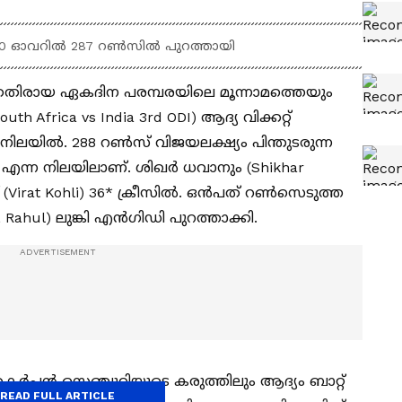
50 ഓവറില്‍ 287 റണ്‍സില്‍ പുറത്തായി
്കെതിരായ ഏകദിന പരമ്പരയിലെ മൂന്നാമത്തെയും
Africa vs India 3rd ODI) ആദ്യ വിക്കറ്റ്
ിലയില്‍. 288 റണ്‍സ് വിജയലക്ഷ്യം പിന്തുടരുന്ന
3-1 എന്ന നിലയിലാണ്. ശിഖര്‍ ധവാനും (Shikhar
irat Kohli) 36* ക്രീസില്‍. ഒന്‍പത് റണ്‍സെടുത്ത
hul) ലുങ്കി എന്‍ഗിഡി പുറത്താക്കി.
 തകര്‍പ്പന്‍ സെഞ്ചുറിയുടെ കരുത്തിലും ആദ്യം ബാറ്റ്
READ FULL ARTICLE