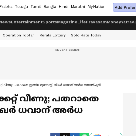
Prabha
Telugu
Tamil
Bangla
Hindi
Marathi
MyNation
Add Prefer
News
Entertainment
Sports
Magazine
Life
Pravasam
Money
Yatra
A
Operation Toofan
Kerala Lottery
Gold Rate Today
റ്റ് വീണു; പതറാതെ ഇന്ത്യ മുന്നോട്ട്, ശിഖ‍ര്‍ ധവാന് അര്‍ധ സെഞ്ചുറി
ിക്കറ്റ് വീണു; പതറാതെ
ശിഖ‍ര്‍ ധവാന് അര്‍ധ