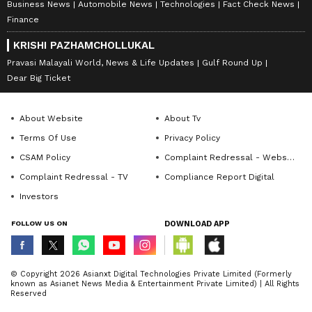
Business News
Automobile News
Technologies
Fact Check News
Finance
KRISHI PAZHAMCHOLLUKAL
Pravasi Malayali World, News & Life Updates
Gulf Round Up
Dear Big Ticket
About Website
About Tv
Terms Of Use
Privacy Policy
CSAM Policy
Complaint Redressal - Website
Complaint Redressal - TV
Compliance Report Digital
Investors
FOLLOW US ON
DOWNLOAD APP
© Copyright 2026 Asianxt Digital Technologies Private Limited (Formerly
known as Asianet News Media & Entertainment Private Limited) | All Rights
Reserved