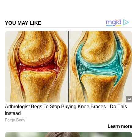
റാസി വാന്‍ ഡര്‍ ഡസ്സന്റേയും വിക്കറ്റുകള്‍
മാത്രമാണ് ദക്ഷിണാഫ്രിക്കയ്ക്ക് നഷ്ടമായത്.
ഒന്നാം വിക്കറ്റില്‍ ടോണി - റീസ സഖ്യം 130
റണ്‍സ് കൂട്ടിചേര്‍ത്തു. എന്നാല്‍ റീസയെ
പുറത്താക്കി അര്‍ഷ്ദീപ് സിംഗ് ഇന്ത്യക്ക് ബ്രേക്ക്
ത്രൂ നല്‍കി. ഏഴ് ബൗണ്ടറികള്‍
ഉള്‍പ്പെടുതുന്നതായിരുന്നു റീസയുടെ
ഇന്നിംഗ്സ്. പിന്നാലെയെത്തിയത് റാസി വാന്‍
ഡര്‍ ഡസ്സന്‍. 36 റണ്‍സാണ് ഡസ്സന്‍ നേടിയത്.
DOWNLOAD APP
ഏഷ്യാനെറ്റ് ന്യൂസ് മലയാളത്തിലൂടെ
Cricket
News
അറിയൂ. നിങ്ങളുടെ പ്രിയ ക്രിക്കറ്റ്ടീ
മുകളുടെ പ്രകടനങ്ങൾ, ആവേശകരമായ
നിമിഷങ്ങൾ, മത്സരം കഴിഞ്ഞുള്ള