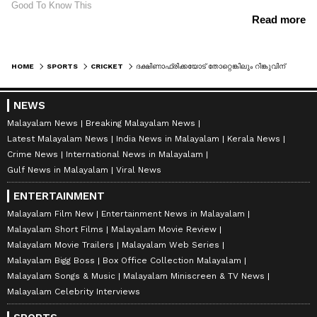
HOME
SPORTS
CRICKET
ദക്ഷിണാഫ്രിക്കയോട് തോറ്റെങ്കിലും റിങ്കുവിന് അഭിമാന നിമിഷം! അപൂര്‍വ സംഭവത്തില്‍ തന്റെ പങ്ക് ഗംഭീരമാക്കി സഞ്ജു
NEWS
Malayalam News
Breaking Malayalam News
Latest Malayalam News
India News in Malayalam
Kerala News
Crime News
International News in Malayalam
Gulf News in Malayalam
Viral News
ENTERTAINMENT
Malayalam Film New
Entertainment News in Malayalam
Malayalam Short Films
Malayalam Movie Review
Malayalam Movie Trailers
Malayalam Web Series
Malayalam Bigg Boss
Box Office Collection Malayalam
Malayalam Songs & Music
Malayalam Miniscreen & TV News
Malayalam Celebrity Interviews