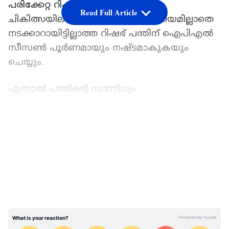
പരിക്കേറ്റ റിഷഭ് പന്ത് ഇപ്പോഴും
Read Full Article
ചികിത്സയിലാണ്. ക്രച്ചസിന്‍റെ സഹായമില്ലാതെ
നടക്കാറായിട്ടില്ലാത്ത റിഷഭ് പന്തിന് ഐപിഎല്‍
സീസണ്‍ പൂര്‍ണമായും നഷ്ടമാകുകയും
ചെയ്യും.
എന്നാല്‍ പന്തിന്‍റെ സാന്നിധ്യം
ഉറപ്പുവരുത്താനായി അദ്ദേഹത്തിന്‍റെ ജേഴ്സി
നമ്പര്‍ എല്ലാ കളിക്കാരുടെ ജേഴ്സിയിലും
LATEST VIDEOS
തൊപ്പിയിലും പ്രിന്‍റ് ചെയ്യുമെന്ന് പോണ്ടിംഗ്
വാര്‍ത്താസമ്മേളനത്തില്‍ പറഞ്ഞു. ഇക്കാര്യം
ഡല്‍ഹി ടീം മാനേജരോട്
സംസാരിച്ചിരുന്നുവെന്നും പോണ്ടിംഗ്
വ്യക്തമാക്കി. പന്തിന് നേരിട്ട് ടീമിനൊപ്പം ചേരാന്‍
പരിമിതികളുണ്ട്. അത് മറികടക്കാനുള്ള
വഴികളാണ് ഞങ്ങള്‍ ആലോചിച്ചത്.