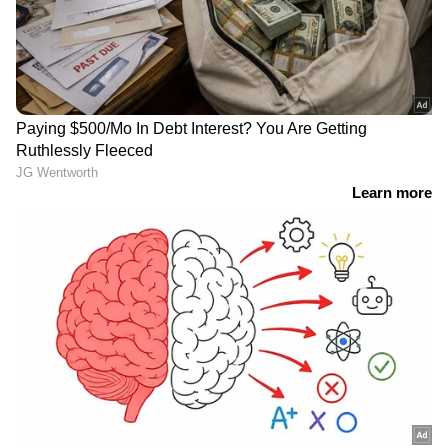
'മുട്ടിന് താഴെ വെടിവെച്ചാലും
മുട്ടുകുത്തില്ല'; പൊലീസ് തെരച്ചിൽ
തുടരുന്നതിനിടെ വീണ്ടും അർജുൻ
ആയങ്കി