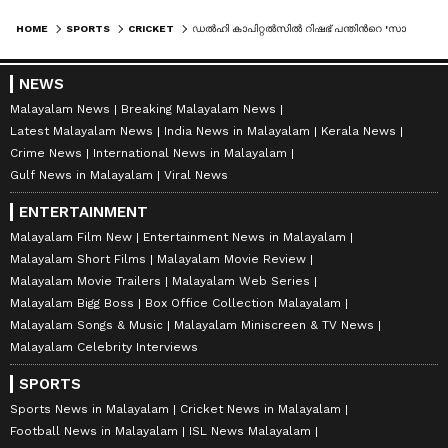
HOME
SPORTS
CRICKET
ഡല്‍ഹി കാപിറ്റല്‍സില്‍ റിഷഭ് പന്തിന്‍റെ 'സാന്നിധ്യ'മുണ്ടാവും!; ഉറപ്പുനല്‍കി റിക്കി പോണ്ടിംഗ്
NEWS
Malayalam News
Breaking Malayalam News
Latest Malayalam News
India News in Malayalam
Kerala News
Crime News
International News in Malayalam
Gulf News in Malayalam
Viral News
ENTERTAINMENT
Malayalam Film New
Entertainment News in Malayalam
Malayalam Short Films
Malayalam Movie Review
Malayalam Movie Trailers
Malayalam Web Series
Malayalam Bigg Boss
Box Office Collection Malayalam
Malayalam Songs & Music
Malayalam Miniscreen & TV News
Malayalam Celebrity Interviews
SPORTS
Sports News in Malayalam
Cricket News in Malayalam
Football News in Malayalam
ISL News Malayalam