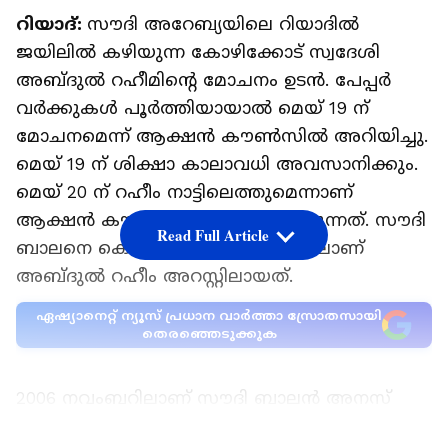
റിയാദ്:
സൗദി അറേബ്യയിലെ റിയാദിൽ
ജയിലിൽ കഴിയുന്ന കോഴിക്കോട് സ്വദേശി
അബ്ദുൽ റഹീമിൻ്റെ മോചനം ഉടൻ. പേപ്പർ
വർക്കുകൾ പൂർത്തിയായാൽ മെയ് 19 ന്
മോചനമെന്ന് ആക്ഷൻ കൗൺസിൽ അറിയിച്ചു.
മെയ് 19 ന് ശിക്ഷാ കാലാവധി അവസാനിക്കും.
മെയ് 20 ന് റഹീം നാട്ടിലെത്തുമെന്നാണ്
ആക്ഷൻ കൗൺസിൽ പ്രതീക്ഷിക്കുന്നത്. സൗദി
Read Full Article
ബാലനെ കൊലപ്പെടുത്തിയ കേസിലാണ്
അബ്ദുൽ റഹീം അറസ്റ്റിലായത്.
ഏഷ്യാനെറ്റ് ന്യൂസ് പ്രധാന വാർത്താ സ്രോതസായി
തെരഞ്ഞെടുക്കുക
2006 ന​വം​ബ​റി​ലാ​ണ് സൗ​ദി ബാ​ലൻ അനസ്​
അൽ ഫായിസിന്‍റെ കൊ​ല​പാ​ത​ക​ക്കേ​സി​ൽ അ​