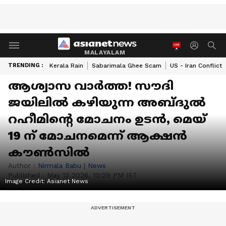
MALAYALAM
TRENDING :
Kerala Rain
Sabarimala Ghee Scam
US - Iran Conflict
ആശ്വാസ വാര്‍ത്ത! സൗദി
ജയിലിൽ കഴിയുന്ന അബ്ദുൽ
റഹീമിൻ്റെ മോചനം ഉടൻ, മെയ്
19 ന് മോചനമെന്ന് ആക്ഷൻ
കൗൺസിൽ
Author :
Nirmala Babu
|
News
Published :
May 13 2026, 10:29 PM IST
Image Credit:
Asianet News