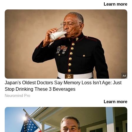
പത്തുവയസുകാരിയെ
അതിർത്തിയിലെ തെങ്ങ്,
തട്ടിക്കൊണ്ടുപോയി
വർഷങ്ങളായുള്ള കേസ്,
പീഡിപ്പിച്ചു കൊലപ്പെടുത്തി;
ബൈബിൾ വചനം ഉദ്ധരിച്ച്
പ്രതി പിടിയിൽ‌,
ഈഗോ ഉപേക്ഷിക്കാൻ
ഞെട്ടിപ്പിക്കുന്ന ക്രൂരത
നിർദ്ദേശവുമായി കോടതി
ദില്ലിയിൽ
സുഹൃത്ത് സൂക്ഷിക്കാൻ
ആൺകുഞ്ഞിന് 9 ലക്ഷം,
നൽകിയ പൊതി,
പെൺകുഞ്ഞിന് 4 ലക്ഷം,
പിടികൂടിയത് കോടികളുടെ
പലചരക്ക് സാധനം പോലെ
മുതൽ, ഹരിപ്പാട് രണ്ട്
വിലയിട്ട് നവജാത
പേർക്കായി തിരച്ചിൽ
ശിശുക്കളെ വിറ്റു,
ഞെട്ടിക്കുന്ന കണ്ടെത്തൽ