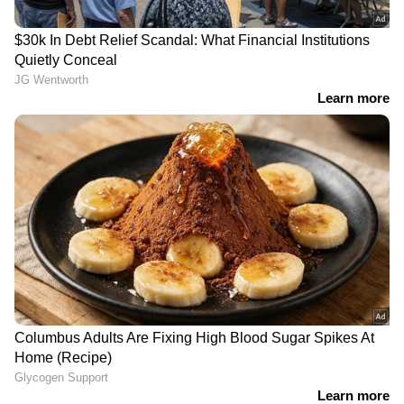
ഗൗതം കൃഷ്ണനായി
ഹെലികോപ്റ്ററിലും തെരച്ചിൽ;‍‍‍
ബോട്ടുകളിൽ വിവിധ
സംഘങ്ങളായി തിരിഞ്ഞ്
തെരയുന്നു