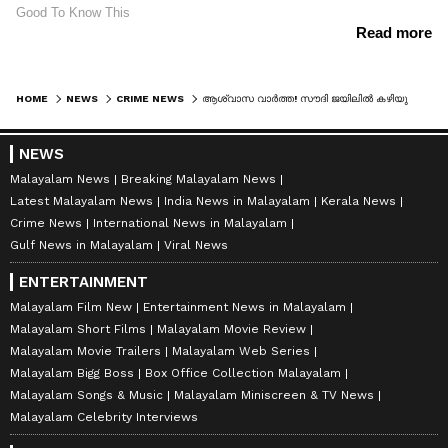
HOME
NEWS
CRIME NEWS
ആശ്വാസ വാര്‍ത്ത! സൗദി ജയിലിൽ കഴിയുന്ന അബ്ദുൽ റഹീമിൻ്റെ മോചനം ഉടൻ, മെയ് 19 ന് മോചനമെന്ന് ആക്ഷൻ കൗൺസിൽ
NEWS
Malayalam News
Breaking Malayalam News
Latest Malayalam News
India News in Malayalam
Kerala News
Crime News
International News in Malayalam
Gulf News in Malayalam
Viral News
ENTERTAINMENT
Malayalam Film New
Entertainment News in Malayalam
Malayalam Short Films
Malayalam Movie Review
Malayalam Movie Trailers
Malayalam Web Series
Malayalam Bigg Boss
Box Office Collection Malayalam
Malayalam Songs & Music
Malayalam Miniscreen & TV News
Malayalam Celebrity Interviews