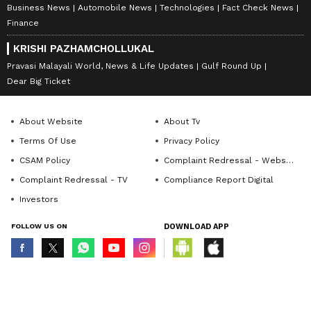
Business News
Automobile News
Technologies
Fact Check News
Finance
KRISHI PAZHAMCHOLLUKAL
Pravasi Malayali World, News & Life Updates
Gulf Round Up
Dear Big Ticket
About Website
About Tv
Terms Of Use
Privacy Policy
CSAM Policy
Complaint Redressal - Website
Complaint Redressal - TV
Compliance Report Digital
Investors
FOLLOW US ON
DOWNLOAD APP
© Copyright 2026 Asianxt Digital Technologies Private Limited (Formerly
known as Asianet News Media & Entertainment Private Limited) | All Rights
Reserved