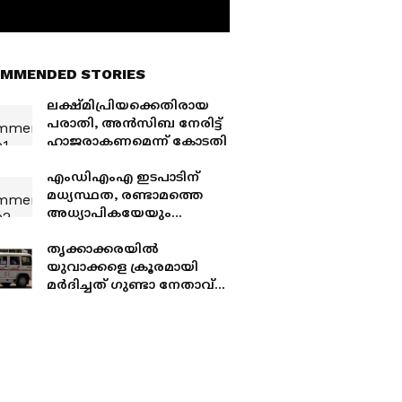
MMENDED STORIES
ലക്ഷ്മിപ്രിയക്കെതിരായ
പരാതി, അൻസിബ നേരിട്ട്
ഹാജരാകണമെന്ന് കോടതി
എംഡിഎംഎ ഇടപാടിന്
മധ്യസ്ഥത, രണ്ടാമത്തെ
അധ്യാപികയേയും
പുറത്താക്കി, കാവ്യക്ക്
ലഹരിമരുന്ന്
തൃക്കാക്കരയിൽ
സംഘവുമായി നേരിട്ട്
യുവാക്കളെ ക്രൂരമായി
ബന്ധമെന്ന് സംശയം
മർദിച്ചത് ഗുണ്ടാ നേതാവ്
പെരുമ്പാവൂർ അനസിന്റെ
സഹായികൾ; പ്രതികളെ
തിരിച്ചറിഞ്ഞു