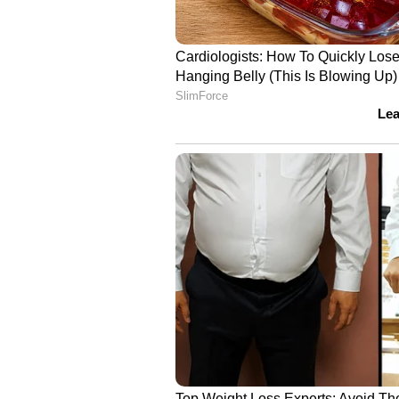
പോസ്റ്റുമോര്‍ട്ടം റിപ്പോര്‍ട്ടിൽ അസ്
പാറശാല പൊലീസ് പറയുന്നത്. എന്ന
അന്വേഷണം വഴിതിരിച്ച് വിടുകയാണ
ആരെയോ ഭയക്കുന്നുണ്ട്. മെഡിക്ക
വിഷാംശമുള്ള ഭക്ഷണം നല്‍കിയാകാമെ
കോളേജ് പൊലീസാണ് ആദ്യം അന്വ
മജിസ്ട്രേറ്റെത്തി ഷാരോണിന്‍റെ മര
സംഭവിച്ചതെന്താണെന്ന് ഷാരോണ്‍ കൃ
പൊലീസ്, പോസ്റ്റുമോര്‍ട്ടം റിപ്പോര്
അന്വേഷണം അവസാനിപ്പിക്കാനാണ് ശ