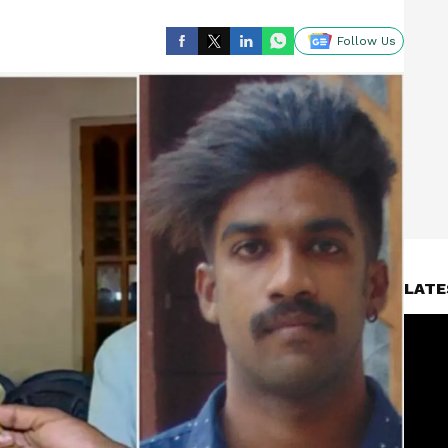
Follow Us
LATE