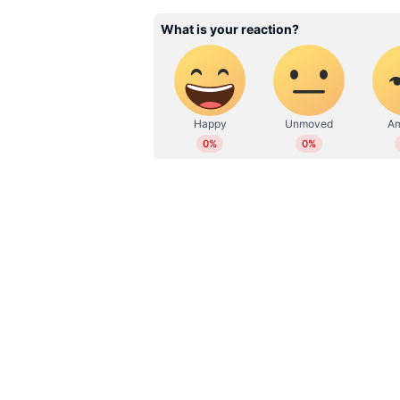
WD
Web Desk