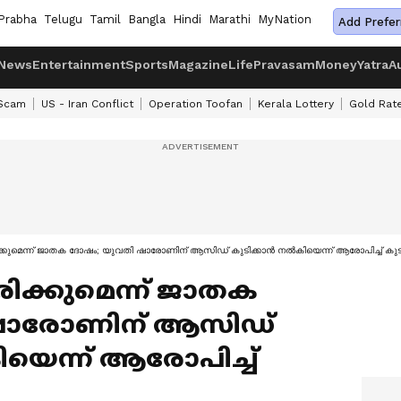
Prabha
Telugu
Tamil
Bangla
Hindi
Marathi
MyNation
Add Prefer
News
Entertainment
Sports
Magazine
Life
Pravasam
Money
Yatra
A
 Scam
US - Iran Conflict
Operation Toofan
Kerala Lottery
Gold Rat
ിക്കുമെന്ന് ജാതക ദോഷം; യുവതി ഷാരോണിന് ആസിഡ് കുടിക്കാന്‍ നല്‍കിയെന്ന് ആരോപിച്ച് കു
മരിക്കുമെന്ന് ജാതക
 ഷാരോണിന് ആസിഡ്
കിയെന്ന് ആരോപിച്ച്