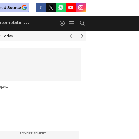
red Source
utomobile
e Today
ടുംബം