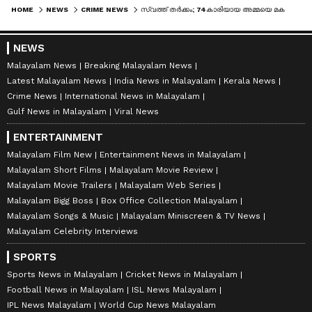
HOME
NEWS
CRIME NEWS
സ്വത്ത് തര്‍ക്കം; 74കാരിയായ അമ്മയെ മകന്‍ ബാറ്റു കൊണ്ട് തലക്കടിച്ച് കൊലപ്പെടുത്തി; മൃതദേഹം നദിയില്‍ തള്ളി
NEWS
Malayalam News
Breaking Malayalam News
Latest Malayalam News
India News in Malayalam
Kerala News
Crime News
International News in Malayalam
Gulf News in Malayalam
Viral News
ENTERTAINMENT
Malayalam Film New
Entertainment News in Malayalam
Malayalam Short Films
Malayalam Movie Review
Malayalam Movie Trailers
Malayalam Web Series
Malayalam Bigg Boss
Box Office Collection Malayalam
Malayalam Songs & Music
Malayalam Miniscreen & TV News
Malayalam Celebrity Interviews
SPORTS
Sports News in Malayalam
Cricket News in Malayalam
Football News in Malayalam
ISL News Malayalam
IPL News Malayalam
World Cup News Malayalam