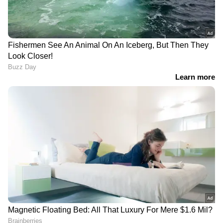
എട്ടുപ‍േ‍ര്‍ പിടിയിൽ
DOWNLOAD APP
ഇന്ത്യയിലെയും ലോകമെമ്പാടുമുള്ള എല്ലാ
Crime News
അറിയാൻ എപ്പോഴും
ഏഷ്യാനെറ്റ് ന്യൂസ് വാർത്തകൾ.
Malayalam
News
തത്സമയ അപ്‌ഡേറ്റുകളും
ആഴത്തിലുള്ള വിശകലനവും സമഗ്രമായ
റിപ്പോർട്ടിംഗും — എല്ലാം ഒരൊറ്റ സ്ഥലത്ത്.
ഏത് സമയത്തും, എവിടെയും
വിശ്വസനീയമായ വാർത്തകൾ ലഭിക്കാൻ
Asianet News Malayalam