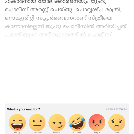
25കാരനായ ജോലിക്കാരനെയും ജൂഹു
പൊലീസ് അറസ്റ്റ് ചെയ്തു. ചൊവ്വാഴ്ച രാത്രി,
സെക്യൂരിറ്റി സൂപ്പര്‍വൈസറാണ് സ്ത്രീയെ
കാണാനില്ലെന്ന് ജൂഹു പൊലീസില്‍ അറിയിച്ചത്.
പരാതിയുടെ അടിസ്ഥാനത്തില്‍ പൊലീസ്
അന്വേഷണം ആരംഭിച്ചു. മൊബൈല്‍ ഫോണ്‍
ലൊക്കേഷന്‍ കേന്ദ്രീകരിച്ചുള്ള
LATEST VIDEOS
അന്വേഷണത്തിലാണ് കൂടുതല്‍ വിവരങ്ങള്‍
പുറത്തു വന്നത്.
പിറ്റേന്ന് മകനെയും വീട്ടുജോലിക്കാരനെയും
വിളിച്ചു വരുത്തി ചോദ്യം ചെയ്തതിനെ
തുടര്‍ന്നാണ് കൊലപാതക വിവരം
പുറത്തറിഞ്ഞത്. ചോദ്യം ചെയ്യലിൽ,
പെട്ടെന്നുണ്ടായ ദേഷ്യത്തില്‍ അമ്മയുടെ
തലയില്‍ ബേസ്ബോള്‍ ബാറ്റ് ഉപയോഗിച്ച് പല