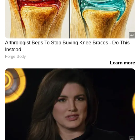
DOWNLOAD APP
ഇന്ത്യയിലെയും ലോകമെമ്പാടുമുള്ള എല്ലാ
Crime News
അറിയാൻ എപ്പോഴും
ഏഷ്യാനെറ്റ് ന്യൂസ് വാർത്തകൾ.
Malayalam
News
തത്സമയ അപ്‌ഡേറ്റുകളും
ആഴത്തിലുള്ള വിശകലനവും സമഗ്രമായ
റിപ്പോർട്ടിംഗും — എല്ലാം ഒരൊറ്റ സ്ഥലത്ത്.
ഏത് സമയത്തും, എവിടെയും
വിശ്വസനീയമായ വാർത്തകൾ ലഭിക്കാൻ
Asianet News Malayalam