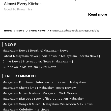
HOME
NEWS
CRIME NEWS
6 വയസുകാരിയെ തട്ടിക്കൊണ്ടുപോയിട്ട് മൂന്നര മണിക്കൂര്‍; സംസ്ഥാന വ്യാപക തെരച്ചില്‍, എംസി റോഡിൽ ഉടനീളം പരിശോധന
NEWS
Malayalam News
Breaking Malayalam News
Latest Malayalam News
India News in Malayalam
Kerala News
Crime News
International News in Malayalam
Gulf News in Malayalam
Viral News
ENTERTAINMENT
Malayalam Film New
Entertainment News in Malayalam
Malayalam Short Films
Malayalam Movie Review
Malayalam Movie Trailers
Malayalam Web Series
Malayalam Bigg Boss
Box Office Collection Malayalam
Malayalam Songs & Music
Malayalam Miniscreen & TV News
Malayalam Celebrity Interviews