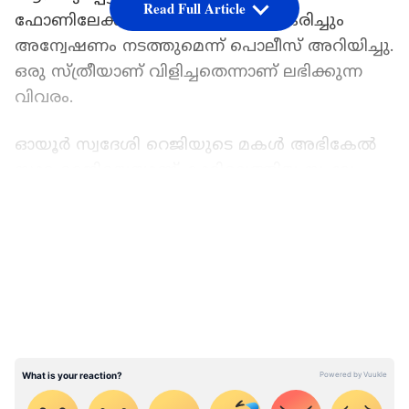
Read Full Article
ഫോണിലേക്ക് വന്ന കോള്‍ കേന്ദ്രീകരിച്ചും
അന്വേഷണം നടത്തുമെന്ന് പൊലീസ് അറിയിച്ചു.
ഒരു സ്ത്രീയാണ് വിളിച്ചതെന്നാണ് ലഭിക്കുന്ന
വിവരം.
ഓയൂർ സ്വദേശി റെജിയുടെ മകൾ അഭികേൽ
സാറ റെജിയെയാണ് കാറിലെത്തിയ സംഘം
തട്ടിക്കൊണ്ടുപോയത്. സഹോദരനൊപ്പം ട്യൂഷന്‍
LATEST VIDEOS
പോകുന്നതിനിടെയാണ് 6 വയസുകാരിയെ
കാറിലെത്തിയ സംഘം തട്ടിക്കൊണ്ടുപോയത്.
ഓയൂർ കാറ്റാടിമുക്കിൽ വെച്ച് വെള്ള
നിറത്തിലുള്ള ഹോണ്ട അമേസ് കാറിലെത്തിയ
സംഘമാണ് കുട്ടിയെ
തട്ടിക്കൊണ്ടുപോയതെന്നാണ് ഒപ്പമുണ്ടായിരുന്ന
സഹോദരന്‍റെ മൊഴി. എല്ലാ പൊലീസ്
സ്റ്റേഷനിലും വിവരം നൽകിയിട്ടുണ്ടെന്ന് റൂറൽ