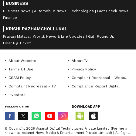
BUSINESS
Business News
Automobile News
Technologies
Fact Check News
Finance
KRISHI PAZHAMCHOLLUKAL
Pravasi Malayali World, News & Life Updates
Gulf Round Up
Dear Big Ticket
About Website
About Tv
Terms Of Use
Privacy Policy
CSAM Policy
Complaint Redressal - Website
Complaint Redressal - TV
Compliance Report Digital
Investors
FOLLOW US ON
DOWNLOAD APP
© Copyright 2026 Asianxt Digital Technologies Private Limited (Formerly
known as Asianet News Media & Entertainment Private Limited) | All Rights