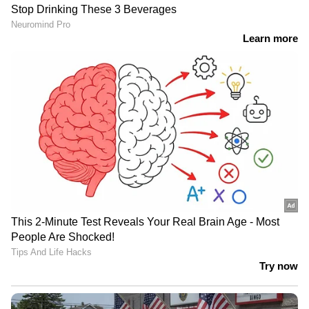
ഇറങ്ങാൻ ഇനിയും സമയമെടുക്കും
News@1PM | ഒരുമണി വാർത്ത
വിശദമായി | 08 August 2026