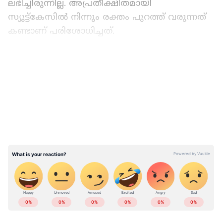
ലഭിച്ചിരുന്നില്ല. അപ്രതീക്ഷിതമായി
സ്യൂട്ട്കേസിൽ നിന്നും രക്തം പുറത്ത് വരുന്നത്
കണ്ടാണ് പരിശോധിച്ചത്.
തുടർന്ന് കൊല്ലപ്പെട്ടത് അർഷാദ് അലി ഷേഖ്
LATEST VIDEOS
എന്ന യുവാവാണെന്ന് വ്യക്തമായി. പ്രതികളായ
ജയ് പ്രവീൺ ചാവ്‌ഡ, ശിവ്ജീത് സുരേന്ദ്ര സിംഗ്
എന്നിവരാണ് അറസ്റ്റിലായിരിക്കുന്നത്.
പ്രതികളും കൊല്ലപ്പെട്ടയാളും സംസാരശേഷി
ഇല്ലാത്തവരാണെന്ന് പൊലീസ് വ്യക്തമാക്കി. ഒരു
യുവതിയുമായുള്ള സൗഹൃദത്തെ ചൊല്ലിയുള്ള
തർക്കമാണ് ഒടുവിൽ കൊലപാതകത്തിൽ
കലാശിച്ചത്. ഇവരെ കോടതിയിൽ
ഹാജരാക്കുമെന്ന് പൊലീസ് അറിയിച്ചു.
ABOUT THE AUTHOR
Web Desk
WD