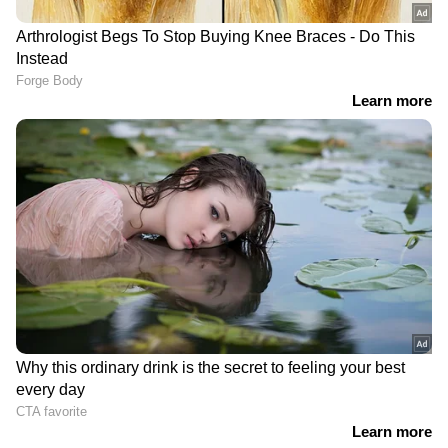
DOWNLOAD APP
ഇന്ത്യയിലെയും ലോകമെമ്പാടുമുള്ള എല്ലാ
Crime News
അറിയാൻ എപ്പോഴും
ഏഷ്യാനെറ്റ് ന്യൂസ് വാർത്തകൾ.
Malayalam
News
തത്സമയ അപ്‌ഡേറ്റുകളും
ആഴത്തിലുള്ള വിശകലനവും സമഗ്രമായ
റിപ്പോർട്ടിംഗും — എല്ലാം ഒരൊറ്റ സ്ഥലത്ത്.
ഏത് സമയത്തും, എവിടെയും
വിശ്വസനീയമായ വാർത്തകൾ ലഭിക്കാൻ
Asianet News Malayalam