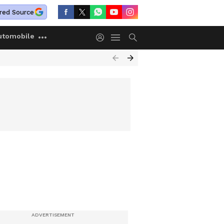
red Source
utomobile