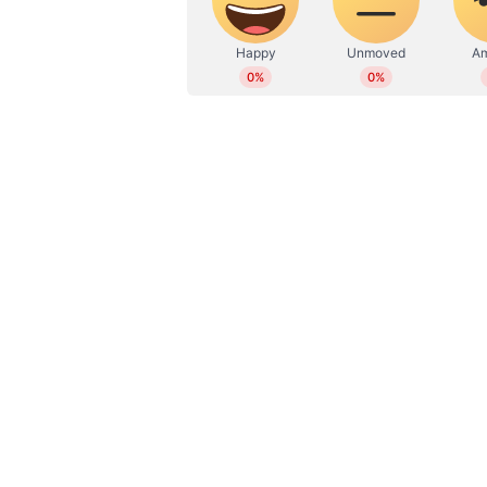
നിർത്തിയിട്ടിരുന്ന മഹീന്ദ്രയുട
WD
Web Desk
കത്തിച്ചത്. ഫയര്‍ഫോഴ്സ് എത്തിയാ
പ്രദേശത്തെ ഡിഎംകെ നേതാവാണ് നല്
ശേഷം സ്ഥലം വിട്ട നല്ല പെരുമാളിനെ
ഇയാള്‍ക്കെതിരെ പൊലീസ് കേസെടു
വധുവിനെ പൊലീസ് വരന്‍റെ കൂടെ 