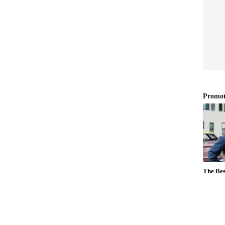
ബോധവല്‍ക്കരണം'; പരിയാരത്ത് 'വ്യാജ
പൊലീസ്