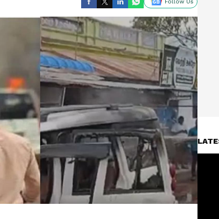
Follow Us
LATE