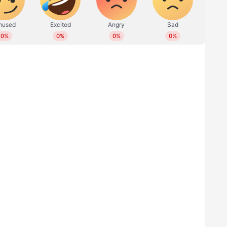
െ എസ് യുവിയായ സ്കോർപിയോ കാര്‍ പെട്രോൾ ഒഴിച്ച്
ണ് തീ അണച്ചത്. വാഹനം കത്തിനശിച്ചിട്ടുണ്ട്.
ല പെരുാമളെന്നാണ് വിവരം. കാര്‍ കത്തിച്ചതിന്
 പിന്നീട് പൊലീസ് അറസ്റ്റ് ചെയ്തു.
ത്തു. ബന്ധുക്കളുമായി ചര്‍ച്ച നടത്തിയ ശേഷം
അയച്ചു.