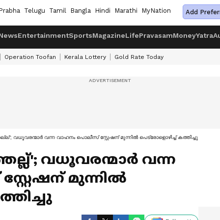
Prabha
Telugu
Tamil
Bangla
Hindi
Marathi
MyNation
Add Prefer
News
Entertainment
Sports
Magazine
Life
Pravasam
Money
Yatra
A
Operation Toofan
Kerala Lottery
Gold Rate Today
്ല്'; വധൂവരന്മാർ വന്ന വാഹനം പൊലീസ് സ്റ്റേഷന് മുന്നിൽ പെട്രോളൊഴിച്ച് കത്തിച്ചു
തല്ല്'; വധൂവരന്മാർ വന്ന
റ്റേഷന് മുന്നിൽ
്തിച്ചു