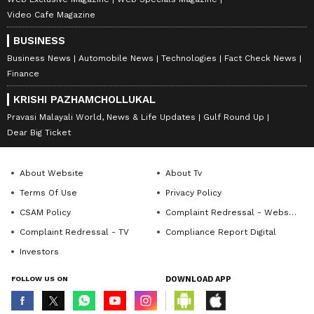
Video Cafe Magazine
BUSINESS
Business News
Automobile News
Technologies
Fact Check News
Finance
KRISHI PAZHAMCHOLLUKAL
Pravasi Malayali World, News & Life Updates
Gulf Round Up
Dear Big Ticket
About Website
About Tv
Terms Of Use
Privacy Policy
CSAM Policy
Complaint Redressal - Website
Complaint Redressal - TV
Compliance Report Digital
Investors
FOLLOW US ON
DOWNLOAD APP