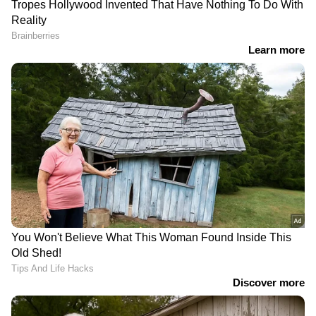
RECOMMENDED STORIES
ട്രാന്‍സ് ജെന്‍ഡര്‍
ഏഷ്യയിലെ ഏറ്റവും
അവകാശം: പുതിയ
വൃത്തിയുള്ള ​ഗ്രാമം,
ഭേദഗതി നിയമത്തിന്റെ
ഞായറാഴ്ച പോവല്ലേ!
പശ്ചാത്തലത്തില്‍ കേരളം
ചെയ്യേണ്ടത് എന്തൊക്കെ?