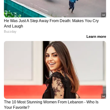
DOWNLOAD APP
ബി.എസ്.സി നഴ്സിങ്
ബി.എ ഫോട്ടോ​ഗ്രഫി
ബി.എസ്.സി സൈബർ സെക്യൂരിറ്റി
ബി.എസ്.സി കംപ്യൂട്ടിങ് വിത്
വെബ്ഡെവലപ്മെന്റ്
ഏവിയേഷൻ മാനേജ്മെന്റ്
ബി.എസ്.സി ഹെൽത് ആൻഡ് സോഷ്യൽ