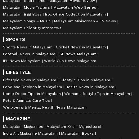
Malayalam Short Films
Malayalam Movie Review
Malayalam Movie Trailers
Malayalam Web Series
Malayalam Bigg Boss
Box Office Collection Malayalam
Malayalam Songs & Music
Malayalam Miniscreen & TV News
Malayalam Celebrity Interviews
SPORTS
Sports News in Malayalam
Cricket News in Malayalam
Football News in Malayalam
ISL News Malayalam
IPL News Malayalam
World Cup News Malayalam
LIFESTYLE
Lifestyle News in Malayalam
Lifestyle Tips in Malayalam
Food and Recipes in Malayalam
Health News in Malayalam
Home Decor Tips in Malayalam
Woman Lifestyle Tips in Malayalam
Pets & Animals Care Tips
Well-being & Mental Health News Malayalam
MAGAZINE
Malayalam Magazines
Malayalam Krishi (Agriculture)
India Art Magazine Malayalam
Malayalam Books