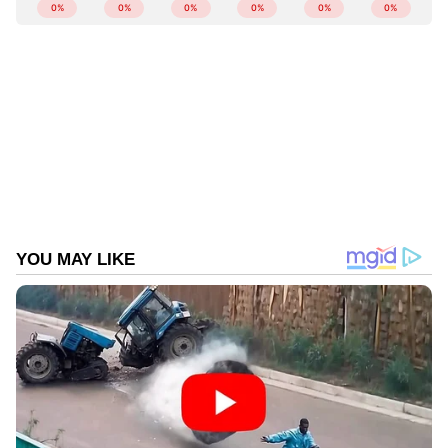
ABOUT THE AUTHOR
Web Desk
WD
തൊഴിൽ
Published :
Aug 15 2024, 12:07 PM IST
Follow Us