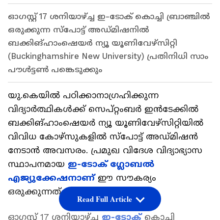
ഓ​ഗസ്റ്റ് 17 ശനിയാഴ്ച്ച ഇ-ടോക് കൊച്ചി ബ്രാഞ്ചിൽ
ഒരുക്കുന്ന സ്പോട്ട് അഡ്മിഷനിൽ
ബക്കിങ്ഹാംഷെയർ ന്യൂ യൂണിവേഴ്സിറ്റി
(Buckinghamshire New University) പ്രതിനിധി സാം
പൗൾട്ടൺ പങ്കെടുക്കും
യു.കെയിൽ പഠിക്കാനാ​ഗ്രഹിക്കുന്ന
വിദ്യാർത്ഥികൾക്ക് സെപ്റ്റംബർ ഇൻടേക്കിൽ
ബക്കിങ്ഹാംഷെയർ ന്യൂ യൂണിവേഴ്സിറ്റിയിൽ
വിവിധ കോഴ്സുകളിൽ സ്പോട്ട് അഡ്മിഷൻ
നേടാൻ അവസരം. പ്രമുഖ വിദേശ വിദ്യാഭ്യാസ
സ്ഥാപനമായ
ഇ-ടോക് ​ഗ്ലോബൽ
എജ്യുക്കേഷനാണ്
ഈ സൗകര്യം
ഒരുക്കുന്നത്.
Read Full Article
ഓ​ഗസ്റ്റ് 17 ശനിയാഴ്ച്ച
ഇ-ടോക്
കൊച്ചി