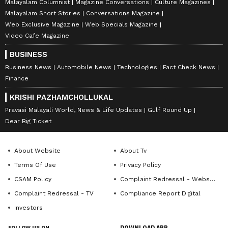
Malayalam Columnist
Magazine Conversations
Culture Magazines
Malayalam Short Stories
Conversations Magazine
Web Exclusive Magazine
Web Specials Magazine
Video Cafe Magazine
BUSINESS
Business News
Automobile News
Technologies
Fact Check News
Finance
KRISHI PAZHAMCHOLLUKAL
Pravasi Malayali World, News & Life Updates
Gulf Round Up
Dear Big Ticket
About Website
About Tv
Terms Of Use
Privacy Policy
CSAM Policy
Complaint Redressal - Website
Complaint Redressal - TV
Compliance Report Digital
Investors
FOLLOW US ON
DOWNLOAD APP