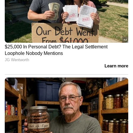
ഇ-ടോക് മുഖാന്തിരം അഡ്മിഷൻ എടുക്കുന്ന
വിദ്യാർത്ഥികൾക്ക് ഒരു മാസത്തെ താമസ
സൗകര്യവും എയർപോർട്ട് പിക്കപ്പും
സൗജന്യമായി നൽകുമെന്ന് ഇ-ടോക് സി.ഇ.ഒ
ഉണ്ണി. ടി.ആർ അറിയിച്ചു. കഴിഞ്ഞ 18 വർഷമായി
വിദേശ വിദ്യാഭ്യാസ രം​ഗത്ത് പ്രവർത്തിക്കുന്ന
ഇ-ടോക്ക് ​ഗ്ലോബൽ എജ്യുക്കേഷൻ സർവ്വീസ്
ചാർജുകൾ ഈടാക്കാതെ യു.കെയിൽ
ഉപരിപഠനത്തിന് സഹായിക്കുന്ന സ്ഥാപനമാണ്.