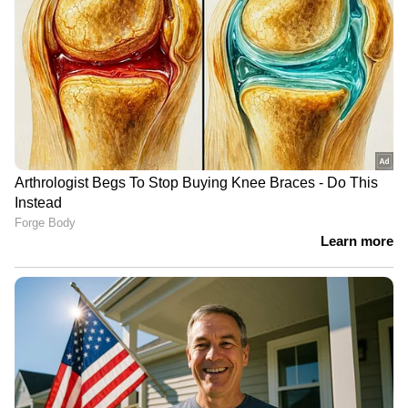
Read More: റൈഡിംഗ് ആവേശം ബിഗ്
ബോസ് ഷോയിലും, രസ്‍മിൻ ഭായിയെത്തി
ഏഷ്യാനെറ്റ് ന്യൂസ് ലൈവ് കാണാന്‍ ഇവിടെ
ക്ലിക് ചെയ്യുക