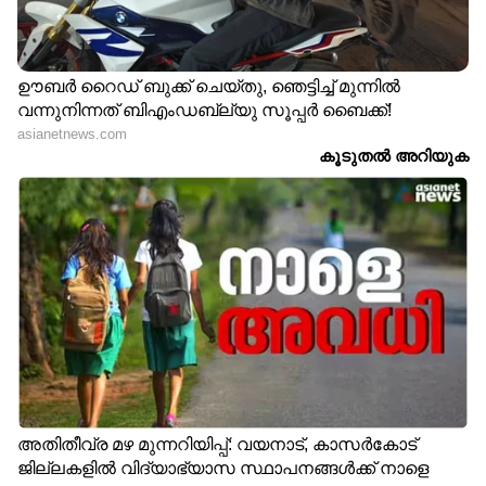
6 മാസം കഴിഞ്ഞ്
ബി​ഗ് ബോസ് സീസൺ 8
കെഎസ്ആർടിസിയിൽ
വരുന്നു ! ക്ഷണം ലഭിച്ചാൽ
ഫ്രീയല്ലെന്ന് പറഞ്ഞാൽ,
പോകുമോ ?
അവർ തിരിഞ്ഞ് കൊത്തും;
മറുപടിയുമായി അമ്പിളി
ബി​ഗ് ബോസ് സിജോ
ദേവി
'കെഎസ്ആര്‍ടിസിയില്‍
'കസേര കളിയല്ല,
ഓള്‍ കേരള ഫ്രീ ട്രിപ്പ്,
മുഖ്യമന്ത്രിയെ കൊണ്ടുവാ',
നിരാശരാക്കരുത്'; കോൺ​
വിഡിയുടെ അല്ല ഞാൻ