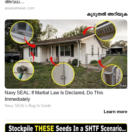
ഗ്രസിനോട് മസ്താനിയുടെ
പിണറായീന്റെ ആളാ..:
അപേക്ഷ
കടുപ്പിച്ച് നോറ
LATEST VIDEOS
ഒളിവിലിരിക്കുന്ന അർജുൻ
ആയങ്കി പാലിയേക്കര ടോൾ