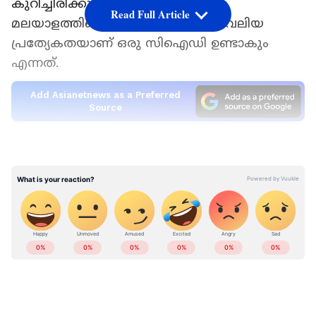
കുറിച്ചിരിക്കുന്നത്. ബിഗ് ബോസ്
Read Full Article
മലയാളത്തിന്റെ പുതിയ ഷോയില്‍ വലിയ
പ്രത്യേകതയാണ് ഒരു സിഐഡി ഉണ്ടാകും
എന്നത്.
Add Asianetnews as a Preferred
Source
ബിഗ് ബോസിലെ വിശേഷങ്ങള്‍ മോഹൻലാല്‍
പറയുമ്പോഴാണ് സിഐഡി ഇടപെട്ടത്. എന്താ
ഞങ്ങളെയൊന്നും പരിചയപ്പെടുത്തുന്നില്ലേ
എന്ന് ചോദിക്കുകയായിരുന്നു സിഐഡി
മോഹൻലാലിനോട്. അതുകേട്ട മോഹൻലാല്‍
സിഐഡിയെ പരിചയപ്പെടുത്തി. സിഐഡി
രാംദാസ് ആയിരിക്കും ഇനി തന്നെ ബിഗ്
ബോസിലെ വീട്ടിലെ രഹസ്യങ്ങള്‍ അറിയിക്കുക
എന്ന് മോഹൻലാല്‍ വ്യക്തമാക്കി.