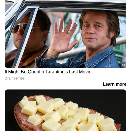
പരിചയപ്പെടുത്തി. പിന്നീട് നടി
അൻസിബയെയാണ് മോഹൻലാല്‍
ഷോയിലേക്ക് ക്ഷണിച്ചത്.