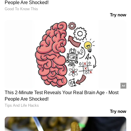
Bigg Boss Malayalam Season 7
മുതൽ
Mollywood news
വരെ എല്ലാ
Entertainment
News
ഒരൊറ്റ ക്ലിക്കിൽ. എപ്പോഴും
എവിടെയും എന്റർടൈൻമെന്റിന്റെ
താളത്തിൽ ചേരാൻ
ഏഷ്യാനെറ്റ് ന്യൂസ്
മലയാളം വാർത്തകൾ
ABOUT THE AUTHOR
Web Desk
WD
ബിഗ് ബോസ്
Published :
Mar 10 2024, 08:17 PM IST
Follow Us