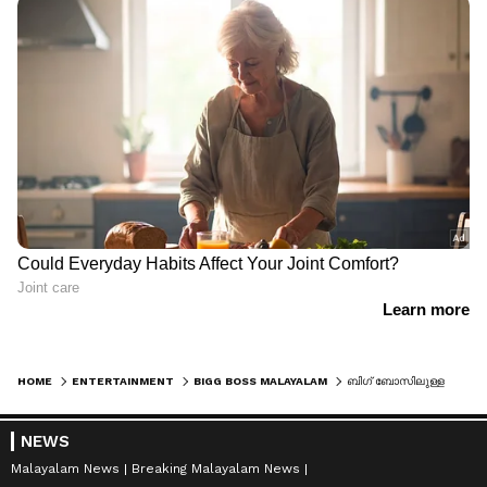
HOME
ENTERTAINMENT
BIGG BOSS MALAYALAM
ബിഗ് ബോസിലുള്ള ആ 'സിഐഡി' ആരാണ്?, പരിചയപ്പെടുത്തി മോഹൻലാല്‍
NEWS
Malayalam News
Breaking Malayalam News