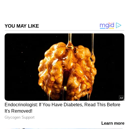
മോഹൻലാലിന്റെ രൂപമായിരുന്നു
സിഐഡിക്കും. എന്താണ് സിഐഡിയുടെ
പ്രത്യേകതയെ മനസിലാക്കാൻ ഷോയുടെ
അടുത്ത എപ്പിസോഡുകളും ഇമവെട്ടാതെ
കാണണം. സിഐഡിയെ എങ്ങനെയാണ്
അവതരിപ്പിക്കുകയെന്നതിന്റെ
കൗതുകത്തിലാണ് ഷോയുടെ ആരാധകര്‍.
പത്തൊമ്പത് മത്സാര്‍ഥികളാണ് ബിഗ് ബോസ്
ഷോയുടെ ആറാം സീസണിലുണ്ടാകുക എന്ന്
വ്യക്തമായിരിക്കുന്നത്. ആദ്യമേ
കോമണേഴ്‍സിനെയാണ് മോഹൻലാല്‍
അവതരിപ്പിച്ചത്. രസ്‍മിൻ ഭായ്‍യെും
നിഷാനയെയും ആദ്യമേ ഷോയുടെ
അവതാരകൻ മോഹൻലാല്‍ പ്രേക്ഷകര്‍ക്ക്