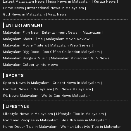
Latest Malayalam News
India News in Malayalam
Kerala News
Crime News
International News in Malayalam
Gulf News in Malayalam
Viral News
ENTERTAINMENT
Malayalam Film New
Entertainment News in Malayalam
Malayalam Short Films
Malayalam Movie Review
Malayalam Movie Trailers
Malayalam Web Series
Malayalam Bigg Boss
Box Office Collection Malayalam
Malayalam Songs & Music
Malayalam Miniscreen & TV News
Malayalam Celebrity Interviews
SPORTS
Sports News in Malayalam
Cricket News in Malayalam
Football News in Malayalam
ISL News Malayalam
IPL News Malayalam
World Cup News Malayalam
LIFESTYLE
Lifestyle News in Malayalam
Lifestyle Tips in Malayalam
Food and Recipes in Malayalam
Health News in Malayalam
Home Decor Tips in Malayalam
Woman Lifestyle Tips in Malayalam