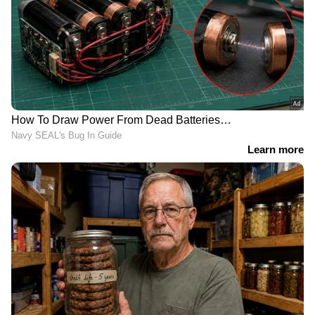
ബോണ്ടിംഗ്. ഞങ്ങളുടെ സ്വഭാവം
വ്യത്യാസമായിരുന്നു. ഞാൻ ഫാമിലി
ഓറിയന്റഡായിരുന്നു. അവനും കുടുംബത്തിനു
വേണ്ടി ജീവിക്കുന്നയാളാണ്. അതാ ഞങ്ങള്‍
തമ്മിലുള്ള സാമ്യം. എന്നാല്‍ വ്യത്യാസം
ഒരുപാടുണ്ട്. അവൻ ഒരുപാട് സംസാരിക്കുന്ന
ആളാണ്. ഞാൻ കുറച്ച് സയലന്റാണ്. അവൻ
ഒരുപാട് ഇംഗ്ലീഷ് പാട്ടുകള്‍ കേള്‍ക്കും. ഞാൻ
മലയാളത്തെ സ്‍നേഹിക്കുന്ന ആളാണ്. ഞാൻ
വായിക്കുന്ന ആളാണ്. സിനിമകള്‍ കണ്ട്
അതിനെ വ്യഖ്യാനിക്കാൻ ഇഷ്‍ടപ്പെടുന്നയാളാണ്ണ്.
ഞാൻ പ്രാദേശിക ഭാഷയിലെ അടക്കം
സിനിമകള്‍ കാണാൻ ഇഷ്‍ടപ്പെടുന്നു. എന്നാല്‍
അവന് ഇഷ്‍ടം ഇംഗ്ലീഷ് സിനിമകള്‍
കാണുന്നതിലാണ്. ഹാഷ്‍ പോഷ് ആളാണ്.
എന്നാല്‍ മാനസികമായി അവനൊരു