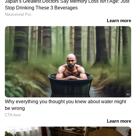
DOWNLOAD APP
Bigg Boss Malayalam Season 7
മുതൽ
Mollywood news
വരെ എല്ലാ
Entertainment
News
ഒരൊറ്റ ക്ലിക്കിൽ. എപ്പോഴും
എവിടെയും എന്റർടൈൻമെന്റിന്റെ
താളത്തിൽ ചേരാൻ
ഏഷ്യാനെറ്റ് ന്യൂസ്
മലയാളം വാർത്തകൾ