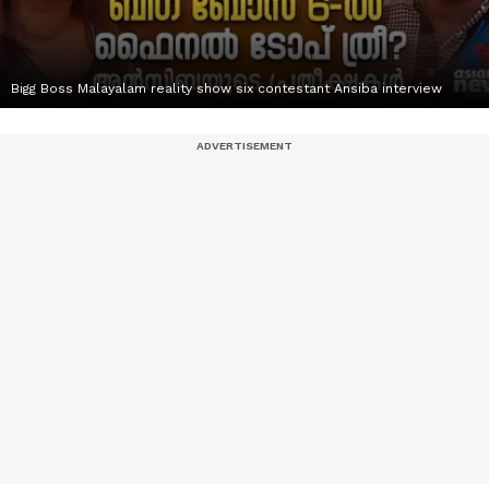
Bigg Boss Malayalam reality show six contestant Ansiba interview