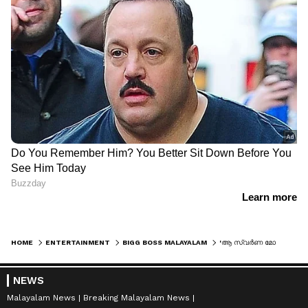
HOME
ENTERTAINMENT
BIGG BOSS MALAYALAM
'ആ സ്വര്‍ണ മോതിരം വിലമതിക്കാനാകില്ല', ഫൈനല്‍ ടോപ് 3യും പ്രവചിച്ച് അൻസിബ
NEWS
Malayalam News
Breaking Malayalam News