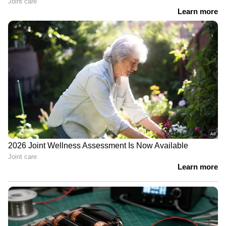
ആയങ്കി 14 ദിവസം റിമാന്‍ഡില്‍
ജിന്റോയും അഭിഷേകും ഋഷിയും എന്തായാലും
ഫൈനല്‍ ടോപ് ത്രീയിലുണ്ടാകുമെന്ന്
പ്രതീക്ഷിക്കുന്നു.
ഋഷിയും ഞാനും രണ്ട് പേജുകള്‍
അപ്രതീക്ഷിതമായിരുന്നു ഞങ്ങള്‍ തമ്മിലുള്ള