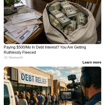
കണ്ടിട്ടുകൂടിയില്ല, എന്നിട്ടും
ഞങ്ങളുടെ വീടുകളിൽ കയറി' |
Arjun Aayanki