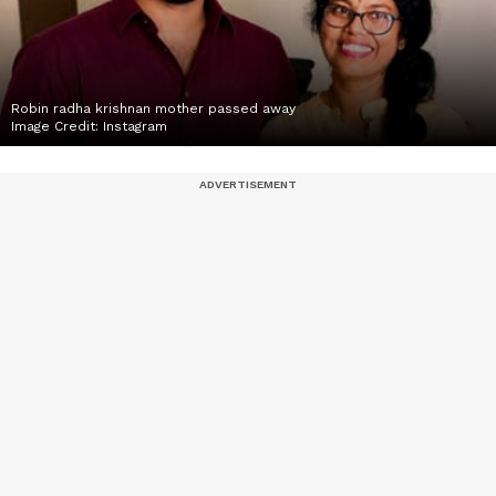
Robin radha krishnan mother passed away
Image Credit:
Instagram