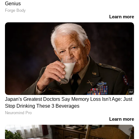
വിശ്വനാഥ്, കയ്യടി
Related Articles
'ജീവന് വേണ്ടി ഓടിക്കോ', പട്ടിക്ക് ഒരു
മാസത്തെ ഫുഡ്‌ ആയേനെ ! ഞെട്ടിക്കുന്ന
അനുഭവവുമായി അന്ന രാജൻ
'ഇവരെ മനസിലാവുന്നില്ല, ഒരുദിവസം
കരച്ചിൽ, അടുത്ത ദിവസം വെല്ലുവിളി';
രേണു സുധിയെ കുറിച്ച് ഫിറോസ്
LATEST VIDEOS
വെള്ളമിറങ്ങി, എ.സി റോഡിൽ
വാഹനങ്ങളോടി; പക്ഷെ
ദുരിതമൊഴിയാതെ കുട്ടനാട്ടിലെ
ജനജീവിതം | Alappzha | Rain
'അർജുൻ ആയങ്കിയെ നേരിൽ