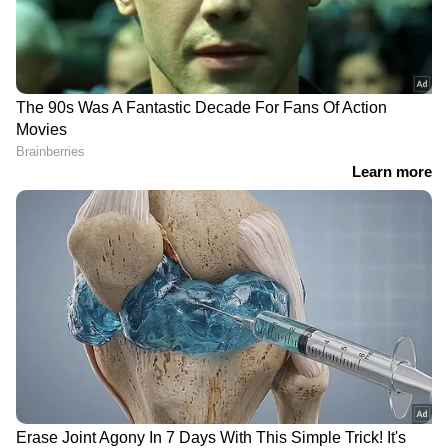
'കിച്ചുവിനൊരു കപ്പ്',
'ചിലർ ചെയ്യുന്നത്
വിവാദ താരങ്ങൾ മുതൽ
പ്രശസ്തിക്കുവേണ്ടി,
പകരക്കാർ വരെ ! 8ന്റെ
ഞാൻ എന്നോട്
പണിക്ക് ബി​ഗ് ബോസ്,
സത്യസന്ധൻ'; ബി​ഗ്
പ്രെഡിക്ഷൻ ലിസ്റ്റ്
ബോസിനെ കുറിച്ച്
കൊറിയൻ മല്ലു
വന്‍ അവസരം, ഇനി
'എനിക്ക് ഫ്രീ ടിക്കറ്റ് വേണ്ട,
മണിക്കൂറുകള്‍ കൂടി
അവർക്ക്
മാത്രം; നിങ്ങള്‍
കൊടുക്കാമായിരുന്നു';
അപേക്ഷിച്ചോ?
കെഎസ്‍ആർടിസി
സൗജന്യ യാത്രയിൽ ശോഭ