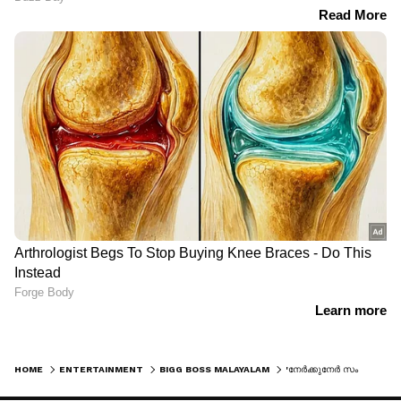
HOME
ENTERTAINMENT
BIGG BOSS MALAYALAM
'നേർക്കുനേർ സംസാരിക്കാൻ ധൈര്യമില്ലാത്ത വ്യക്തി, വിഷ പാമ്പ്'; അഖിലിനെതിരെ റിനോഷ്