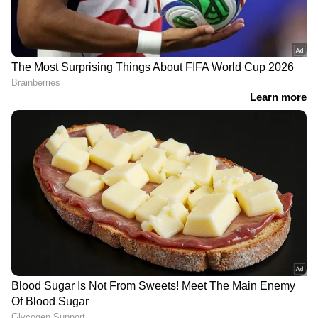
'ചിലർ ചെയ്യുന്നത്
വന്‍ അവസരം, ഇനി
പ്രശസ്തിക്കുവേണ്ടി,
മണിക്കൂറുകള്‍ കൂടി
ഞാൻ എന്നോട്
മാത്രം; നിങ്ങള്‍
സത്യസന്ധൻ'; ബി​ഗ്
അപേക്ഷിച്ചോ?
ബോസിനെ കുറിച്ച്
കൊറിയൻ മല്ലു
'എനിക്ക് ഫ്രീ ടിക്കറ്റ് വേണ്ട,
'ബിഗ് ബോസിൽ ഞാൻ
അവർക്ക്
എത്താൻ എന്നോളം ആ​
കൊടുക്കാമായിരുന്നു';
ഗ്രഹിച്ച അപ്പച്ചൻ, ഒടുവിൽ
കെഎസ്‍ആർടിസി
കണ്ണുനിറഞ്ഞു'; അച്ഛന്‍റെ
സൗജന്യ യാത്രയിൽ ശോഭ
വിയോ​ഗത്തിൽ
വിശ്വനാഥ്, കയ്യടി
മനമുലഞ്ഞ് അനീഷ്