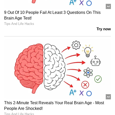
പോകാനായി തെരഞ്ഞെടുക്കേണ്ടതാണ്".
ഏഷ്യാനെറ്റ് ന്യൂസ് ലൈവ് യൂട്യൂബിൽ
കാണാം..