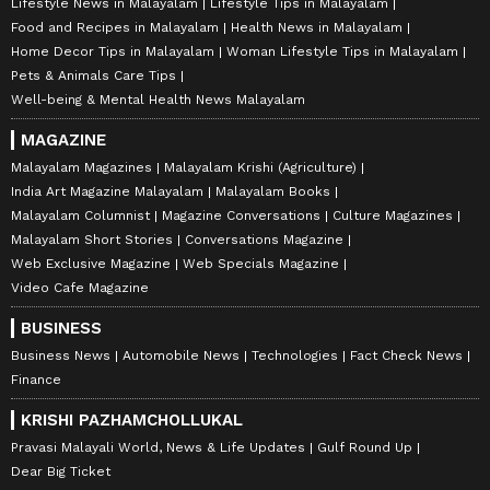
Lifestyle News in Malayalam
Lifestyle Tips in Malayalam
Food and Recipes in Malayalam
Health News in Malayalam
Home Decor Tips in Malayalam
Woman Lifestyle Tips in Malayalam
Pets & Animals Care Tips
Well-being & Mental Health News Malayalam
MAGAZINE
Malayalam Magazines
Malayalam Krishi (Agriculture)
India Art Magazine Malayalam
Malayalam Books
Malayalam Columnist
Magazine Conversations
Culture Magazines
Malayalam Short Stories
Conversations Magazine
Web Exclusive Magazine
Web Specials Magazine
Video Cafe Magazine
BUSINESS
Business News
Automobile News
Technologies
Fact Check News
Finance
KRISHI PAZHAMCHOLLUKAL
Pravasi Malayali World, News & Life Updates
Gulf Round Up
Dear Big Ticket