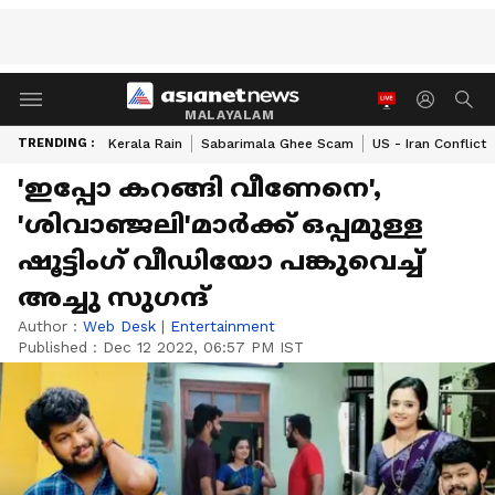
MALAYALAM
TRENDING :
Kerala Rain
Sabarimala Ghee Scam
US - Iran Conflict
'ഇപ്പോ കറങ്ങി വീണേനെ',
'ശിവാഞ്ജലി'മാർക്ക് ഒപ്പമുള്ള
ഷൂട്ടിംഗ് വീഡിയോ പങ്കുവെച്ച്
അച്ചു സുഗന്ദ്
Author :
Web Desk
|
Entertainment
Published :
Dec 12 2022, 06:57 PM IST