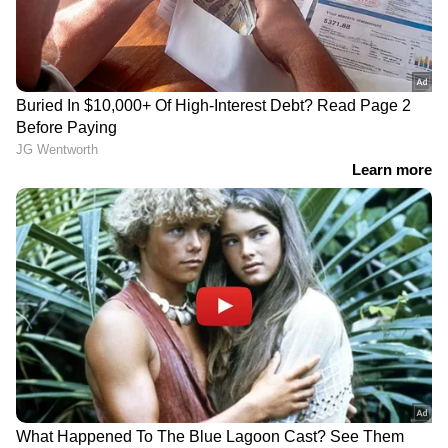
ഇതുപോലുള്ള രസകരമായ വീഡിയോകൾ
ഇനിയും വേണമെന്നാണ് എല്ലാവരുടെയും
പ്രതികരണങ്ങള്‍.
DOWNLOAD APP
RECOMMENDED STORIES