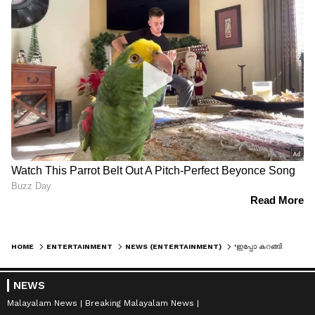
HOME
ENTERTAINMENT
NEWS (ENTERTAINMENT)
'ഇപ്പോ കറങ്ങി വീണേനെ', 'ശിവാഞ്ജലി'മാർക്ക് ഒപ്പമുള്ള ഷൂട്ടിംഗ് വീഡിയോ പങ്കുവെച്ച് അച്ചു സുഗന്ദ്
NEWS
Malayalam News
Breaking Malayalam News