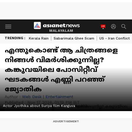
MALAYALAM
TRENDING :
Kerala Rain
Sabarimala Ghee Scam
US - Iran Conflict
എന്തുകൊണ്ട് ആ ചിത്രങ്ങളെ
നിങ്ങള്‍ വിമര്‍ശിക്കുന്നില്ല?
കങ്കുവയിലെ പോസിറ്റീവ്
ഘടകങ്ങള്‍ എണ്ണി പറഞ്ഞ്
ജ്യോതിക
Author :
Web Desk
|
Entertainment
Published :
Nov 17 2024, 01:19 PM IST
Actor Jyothika about Suriya film Kanguva