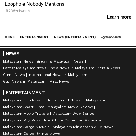
HOME
ENTERTAINMENT
NEWS (ENTERTAINMENT)
എന്തുകൊണ്ട് ആ ചിത്രങ്ങളെ നിങ്ങള്‍ വിമര്‍ശിക്കുന്നില്ല? കങ്കുവയിലെ പോസിറ്റീവ് ഘടകങ്ങള്‍ എണ്ണി പറഞ്ഞ് ജ്യോതിക
NEWS
Malayalam News
Breaking Malayalam News
Latest Malayalam News
India News in Malayalam
Kerala News
Crime News
International News in Malayalam
Gulf News in Malayalam
Viral News
ENTERTAINMENT
Malayalam Film New
Entertainment News in Malayalam
Malayalam Short Films
Malayalam Movie Review
Malayalam Movie Trailers
Malayalam Web Series
Malayalam Bigg Boss
Box Office Collection Malayalam
Malayalam Songs & Music
Malayalam Miniscreen & TV News
Malayalam Celebrity Interviews