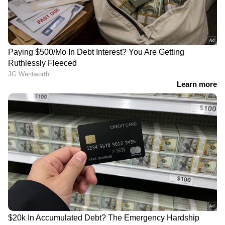
ഏഷ്യാനെറ്റ് ന്യൂസ് ലൈവ് കാണാന്‍ ഇവിടെ
ക്ലിക് ചെയ്യുക
LATEST VIDEOS
പൊലീസിനെ വട്ടംചുറ്റിച്ച് അര്‍ജുന്‍
ആയങ്കി; ഒളിവിലിരുന്ന് പൊലീസിന്
പരിഹാസം | Arjun Aayanki | Police
കണ്ണൂരിലെ കുപ്രസിദ്ധ ഗുണ്ടാ
നേതാവ് കല്ല് ജംഷിക്കെതിരെ കാപ്പ
ചുമത്തി പൊലീസ് | Kannur | KAAPA
case