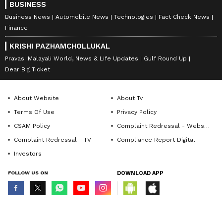
BUSINESS
Business News
Automobile News
Technologies
Fact Check News
Finance
KRISHI PAZHAMCHOLLUKAL
Pravasi Malayali World, News & Life Updates
Gulf Round Up
Dear Big Ticket
About Website
About Tv
Terms Of Use
Privacy Policy
CSAM Policy
Complaint Redressal - Website
Complaint Redressal - TV
Compliance Report Digital
Investors
FOLLOW US ON
DOWNLOAD APP
© Copyright 2026 Asianxt Digital Technologies Private Limited (Formerly
known as Asianet News Media & Entertainment Private Limited) | All Rights