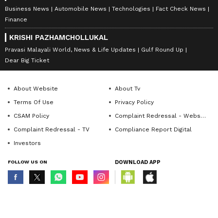
Business News
Automobile News
Technologies
Fact Check News
Finance
KRISHI PAZHAMCHOLLUKAL
Pravasi Malayali World, News & Life Updates
Gulf Round Up
Dear Big Ticket
About Website
About Tv
Terms Of Use
Privacy Policy
CSAM Policy
Complaint Redressal - Website
Complaint Redressal - TV
Compliance Report Digital
Investors
FOLLOW US ON
DOWNLOAD APP
© Copyright 2026 Asianxt Digital Technologies Private Limited (Formerly
known as Asianet News Media & Entertainment Private Limited) | All Rights
Reserved