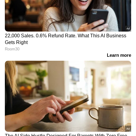
ദില്ലിയിൽ ശക്തമായ മഴ;
പലയിടത്തും ​ഗതാ​ഗതക്കുരുക്ക്
സ്ത്രീത്വത്തെ അപമാനിക്കൽ അടക്കമുള്ള
പരാതികൾ എല്ലാം അന്വേഷിക്കണമെന്നും
കോടതി നിർദേശത്തിലുണ്ട്. ഈ പരാതിയിൽ
കേസ് എടുക്കാൻ തെളിവ് ഇല്ലെന്നായിരുന്നു
കടവന്ത്ര പോലീസിൻ്റെ നിലപാട്. എറണാകുളം