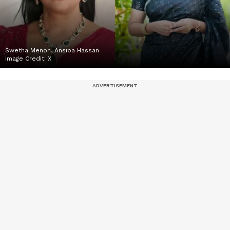
Swetha Menon, Ansiba Hassan
Image Credit:
X