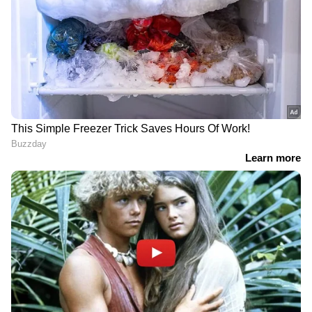
DOWNLOAD APP
RECOMMENDED STORIES
ഒടുവില്‍ അൻസിബയുടെ പരാതിയില്‍ ടിനി
ടോമിനെതിരെ കേസെടുത്ത് പൊലീസ്