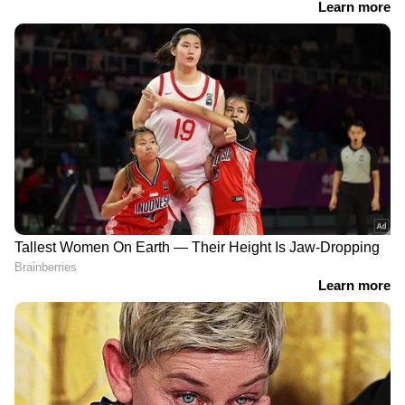
DOWNLOAD APP
സിനിമകളിൽ നിന്ന്
Malayalam OTT Release
വരെ,
Bigg Boss Malayalam Season 7
മുതൽ
Mollywood Celebrity news
,
Exclusive
Interview
വരെ — എല്ലാ
Entertainment
News
ഒരൊറ്റ ക്ലിക്കിൽ. ഏറ്റവും പുതിയ
Movie Release
,
Malayalam Movie Review
,