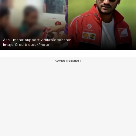
Akhil marar support v muraleedharan
Image Credit:
stockPhoto