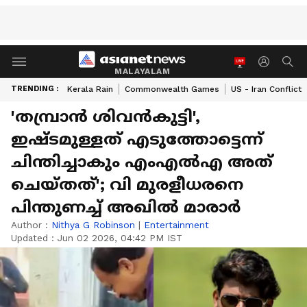
MALAYALAM
TRENDING :
Kerala Rain
Commonwealth Games
US - Iran Conflict
'തമ്പ്രാൻ ശിവൻകുട്ടി',
ഇഷ്ടമുള്ളത് എടുത്തോട്ടെന്ന്
ചിന്തിച്ചാകും എംഎല്‍എ അത്
ചെയ്തത്'; വി മുരളീധരനെ
പിന്തുണച്ച് അഖിൽ മാരാർ
Author :
Nithya G Robinson
|
Entertainment
Updated :
Jun 02 2026, 04:42 PM IST