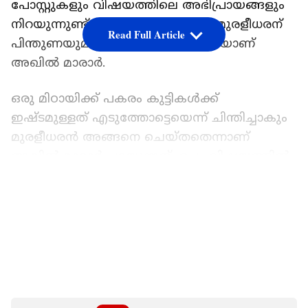
പോസ്റ്റുകളും വിഷയത്തിലെ അഭിപ്രായങ്ങളും
നിറയുന്നുണ്ട്. തതവസരത്തിൽ വി മുരളീധരന്
Read Full Article
പിന്തുണയുമായി എത്തിയിരിക്കുകയാണ്
അഖിൽ മാരാർ.
ഒരു മിഠായിക്ക് പകരം കുട്ടികൾക്ക്
ഇഷ്ടമുള്ളത് എടുത്തോട്ടെയെന്ന് ചിന്തിച്ചാകും
മുരളീധരൻ അങ്ങനെ ചെയ്തതെന്നാണ്
അഖിൽ മാരാർ പറയുന്നത്. ഒപ്പം വിഷയത്തിൽ
മുൻവിദ്യാഭ്യാസ മന്ത്രി വി ശിവൻകുട്ടി,
LATEST VIDEOS
മുരളീധരന് എതിരെ രം​ഗത്ത്
എത്തിയതിനെതിരെയും അഖിൽ വിമർശനം
ഉയർത്തി. 'തമ്പ്രാൻ ശിവൻ കുട്ടി', എന്ന്
വിശേഷിപ്പിച്ചായിരുന്നു വിമർശനം.
"വി മുരളീധരൻ എംഎൽഎ കൊച്ചു