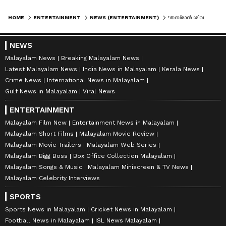
HOME
ENTERTAINMENT
NEWS (ENTERTAINMENT)
'തമ്പ്രാൻ ശിവൻകുട്ടി', ഇഷ്ടമുള്ളത് എടുത്തോട്ടെന്ന് ചിന്തിച്ചാകും എംഎല്‍എ അത് ചെയ്തത്'; വി മുരളീധരനെ പിന്തുണച്ച് അഖിൽ മാരാർ
NEWS
Malayalam News
Breaking Malayalam News
Latest Malayalam News
India News in Malayalam
Kerala News
Crime News
International News in Malayalam
Gulf News in Malayalam
Viral News
ENTERTAINMENT
Malayalam Film New
Entertainment News in Malayalam
Malayalam Short Films
Malayalam Movie Review
Malayalam Movie Trailers
Malayalam Web Series
Malayalam Bigg Boss
Box Office Collection Malayalam
Malayalam Songs & Music
Malayalam Miniscreen & TV News
Malayalam Celebrity Interviews
SPORTS
Sports News in Malayalam
Cricket News in Malayalam
Football News in Malayalam
ISL News Malayalam