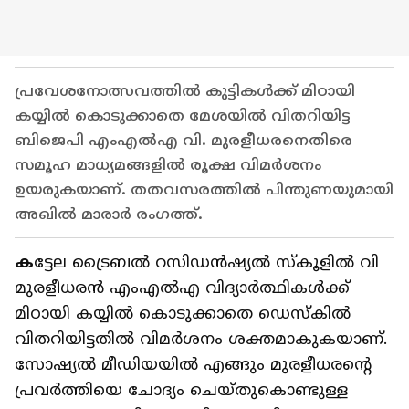
പ്രവേശനോത്സവത്തിൽ കുട്ടികൾക്ക് മിഠായി
കയ്യിൽ കൊടുക്കാതെ മേശയിൽ വിതറിയിട്ട
ബിജെപി എംഎൽഎ വി. മുരളീധരനെതിരെ
സമൂഹ മാധ്യമങ്ങളിൽ രൂക്ഷ വിമർശനം
ഉയരുകയാണ്. തതവസരത്തില്‍ പിന്തുണയുമായി
അഖില്‍ മാരാര്‍ രംഗത്ത്.
ക
ട്ടേല ട്രൈബല്‍ റസിഡന്‍ഷ്യല്‍ സ്കൂളിൽ വി
മുരളീധരൻ എംഎൽഎ വിദ്യാർത്ഥികൾക്ക്
മിഠായി കയ്യിൽ കൊടുക്കാതെ ഡെസ്കിൽ
വിതറിയിട്ടതിൽ വിമർശനം ശക്തമാകുകയാണ്.
സോഷ്യൽ മീഡിയയിൽ എങ്ങും മുരളീധരന്റെ
പ്രവർത്തിയെ ചോദ്യം ചെയ്തുകൊണ്ടുള്ള