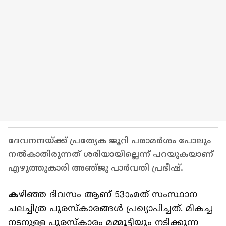
ദേവനന്ദയ്ക്ക് പ്രത്യേക ജൂറി പരാമർശം പോലും
നൽകാതിരുന്നത് ശരിയായില്ലെന്ന് പറയുകയാണ്
എഴുത്തുകാരി അഞ്‍ജു പാർവതി പ്രഭീഷ്.
ക
ഴിഞ്ഞ ദിവസം ആണ് 53ാംമത് സംസ്ഥാന
ചലച്ചിത്ര പുരസ്കാരങ്ങൾ പ്രഖ്യാപിച്ചത്. മികച്ച
നടനുള്ള പുരസ്കാരം മമ്മൂട്ടിയും നടിക്കുന്ന