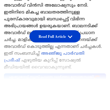
അവാർഡ് വിൻസി അലോഷ്യസും നേടി.
ഇതിനിടെ മികച്ച ബാലതരത്തിനുള്ള
പുരസ്കാരവുമായി ബന്ധപ്പെട്ട് വിഭിന്ന
അഭിപ്രായങ്ങൾ ഉയരുകയാണ്. ബാലനടിക്ക്
അവാര്‍ഡ് ലഭിച്ചത് സംബന്ധിച്ചാണ് പ്രധാന
Read Full Article
ചര്‍ച്ച. മാളികപ്പുറം സിനിമിലെ ദേവനന്ദയ്ക്ക്
അവാർഡ് കൊടുത്തില്ല എന്നതാണ് ചർച്ചകൾ.
ഇത് സംബന്ധിച്ച്
അഞ്‍ജു പാർവതി
പ്രഭീഷ്
എഴുതിയ കുറിപ്പ് സോഷ്യല്‍
മീഡിയയില്‍ വൈറലാകുന്നുണ്ട്.
ഏഷ്യാനെറ്റ് ന്യൂസ് പ്രധാന വാർത്താ സ്രോതസായി
തെരഞ്ഞെടുക്കുക
LATEST VIDEOS
കുറിപ്പിന്റെ പൂർണരൂപം ഇങ്ങനെ
ഒട്ടും ഞെട്ടിയില്ല മികച്ച ബാലതാരത്തിന് ഉള്ള