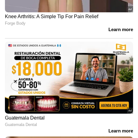
'71ാം വയസ്സിലും കത്തികൊണ്ടിരിക്കുന്ന
അഭിനയത്തിന്റെ ചൂട് പറ്റാൻ നിരന്തരമായി
ശ്രമിച്ചുകൊണ്ടേയിരിക്കും'
ഏഷ്യാനെറ്റ് ന്യൂസ് ലൈവ് യൂട്യൂബിൽ
കാണാം..