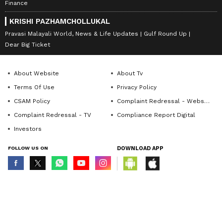
Finance
KRISHI PAZHAMCHOLLUKAL
Pravasi Malayali World, News & Life Updates
Gulf Round Up
Dear Big Ticket
About Website
About Tv
Terms Of Use
Privacy Policy
CSAM Policy
Complaint Redressal - Website
Complaint Redressal - TV
Compliance Report Digital
Investors
FOLLOW US ON
DOWNLOAD APP
© Copyright 2026 Asianxt Digital Technologies Private Limited (Formerly
known as Asianet News Media & Entertainment Private Limited) | All Rights
Reserved