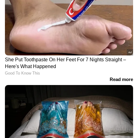
സ്വന്തമാക്കി തിങ്ക് മ്യൂസിക്
പ്രതികരണവുമായി
ഭാഗ്യലക്ഷ്‍മി
'റോഷാക്ക്'
'പണ്ട് ഒരു എപ്പിസോഡിന്‍റെ
സംവിധായകനൊപ്പം
ഷൂട്ട് 2 ദിവസം കൊണ്ട്,
പൃഥ്വിരാജ്- പാര്‍വതി; 'ഐ
ഇപ്പോള്‍...'; സീരിയല്‍
നോബഡി' ജൂലൈ 9 ന്
മേഖലയില്‍ വന്ന
തിയറ്ററുകളില്‍
മാറ്റത്തെക്കുറിച്ച് സംഗീത
മോഹന്‍