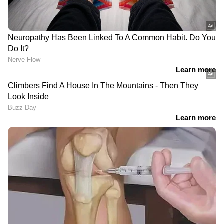
LATEST VIDEOS
കുന്നിറങ്ങാൻ കിലോമീറ്ററോളം
നടക്കണം; ജോസ്​ഗിരി
പൂർണമായും ഒറ്റപ്പെട്ടു
ദുരിതാശ്വാസ ക്യാമ്പുകൾ
നിറഞ്ഞതോടെ വെളളം കയറിയ
വീടുകളിൽ തന്നെ കഴിയുകയാണ്
മേൽപ്പാടത്തെ കുടുംബങ്ങൾ