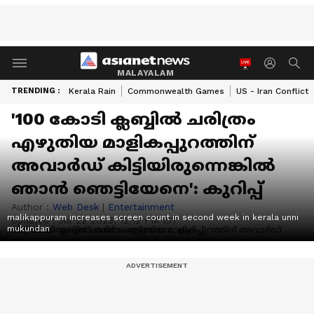
MALAYALAM
TRENDING :
Kerala Rain
Commonwealth Games
US - Iran Conflict
'100 കോടി ക്ലബ്ബിൽ ചരിത്രം
എഴുതിയ മാളികപ്പുറത്തിന്
അവാർഡ് കിട്ടിയിരുന്നെങ്കിൽ
ഞാൻ ഞെട്ടിയേനെ': കുറിപ്പ്
Author :
Web Desk
|
Entertainment
malikappuram increases screen count in second week in kerala unni
Updated :
Jul 22 2023, 12:12 PM IST
mukundan