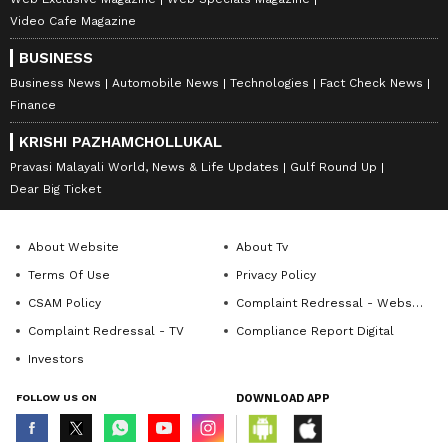
Video Cafe Magazine
BUSINESS
Business News
Automobile News
Technologies
Fact Check News
Finance
KRISHI PAZHAMCHOLLUKAL
Pravasi Malayali World, News & Life Updates
Gulf Round Up
Dear Big Ticket
About Website
About Tv
Terms Of Use
Privacy Policy
CSAM Policy
Complaint Redressal - Website
Complaint Redressal - TV
Compliance Report Digital
Investors
FOLLOW US ON
DOWNLOAD APP