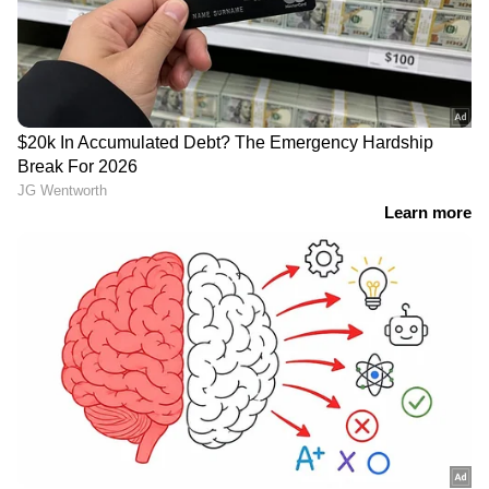
സമിതി; സമിതിയിൽ രമേശ്‌ പിഷാരടിയും,
പൊന്നമ്മ ബാബുവും മുത്തുമണിയും |
AMMA
LATEST VIDEOS
മദ്യപിച്ച്
വാഹനമോടിച്ചു;ഇന്‍ഫ്ലുവന്‍സര്‍
ഹെലന്‍ ഓഫ് സ്പാര്‍ട്ടയുടെ
ലൈസന്‍സ് സസ്പെന്‍ഡ് ചെയ്തു
'ഇനിയൊരു ദുരന്തം വരുമ്പോൾ
നമ്മുക്ക് എന്തു ചെയ്യണമെന്ന്
പോലും അറിയാത്ത
കലയില്‍ മാത്രം ഒതുങ്ങുന്നതല്ല ഫര്‍സാനയുടെ
സംവിധാനങ്ങളാണ് ഇവിടെയുള്ളത്'