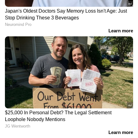
DOWNLOAD APP
RECOMMENDED STORIES
'എൻ്റെ ആദ്യ മലയാള
ഇത് അന്യായം, മമിതയുടെ