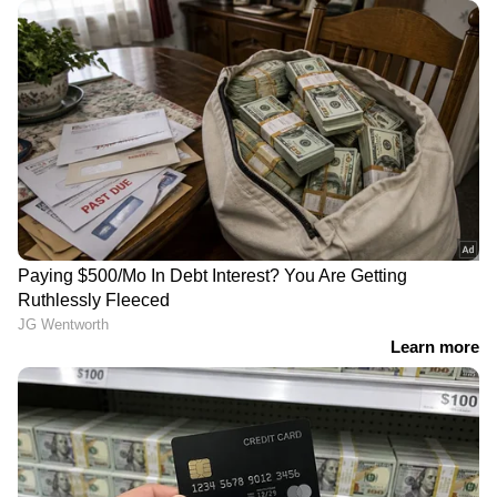
ചിത്രം'; 'അനന്തൻ കാടി'നെ
പേര് വച്ചാൽ എന്താ
കുറിച്ച് 'കാന്താര' സംഗീത
പ്രശ്നം ? സൂര്യയുടെ
സംവിധായകൻ
‘വിശ്വനാഥ് & സൺസി’ന്
എതിരെ സനം ഷെട്ടി
'ഇത് ചെയ്തവന്‍
തീപാറുന്ന നോട്ടവുമായി
രണ്ടെണ്ണം അടിച്ചെന്ന്
'വെട്രിവേൽ കുമാരൻ';
തോന്നുന്നു'; വ്യാജ
'അനന്തൻ കാടി'ലെ
വാര്‍ത്തയ്‌ക്കെതിരെ
ആര്യയുടെ ക്യാരക്ടർ
ആഞ്ഞടിച്ച് ടൊവിനോ
പോസ്റ്റർ പുറത്ത്, ചിത്രം
Related Articles
തോമസ്
25ന്
വമ്പൻമാര്‍ ഞെട്ടലില്‍, രണ്ട് ദിനം കൊണ്ട്
പെദ്ധി നേടിയ തുകയുടെ കണക്കുകള്‍
നിര്‍മാതാക്കള്‍ പുറത്തുവിട്ടു
അമ്മയിലെ തർക്കം പരിഹരിക്കാൻ