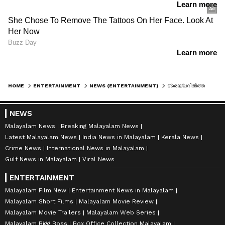
HOME
ENTERTAINMENT
NEWS (ENTERTAINMENT)
ട്രെയ്‍ലറില്‍ത്തന്നെ ഈ ഞെട്ടിക്കല്‍! ആരാണ് 'ബാലനി'ലെ ആ നടി? കമന്‍റ് ബോക്സില്‍ നിറയെ അന്വേഷണം; ഉത്തരം ഇതാ
NEWS
Malayalam News
Breaking Malayalam News
Latest Malayalam News
India News in Malayalam
Kerala News
Crime News
International News in Malayalam
Gulf News in Malayalam
Viral News
ENTERTAINMENT
Malayalam Film New
Entertainment News in Malayalam
Malayalam Short Films
Malayalam Movie Review
Malayalam Movie Trailers
Malayalam Web Series
Malayalam Bigg Boss
Box Office Collection Malayalam