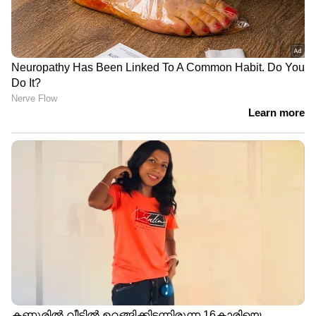
സ്വന്തം പേരില്‍ നിന്നും പിതാവിന്‍റെ പേര്
നീക്കാന്‍ അപേക്ഷ കൊടുത്ത് ആഞ്ജലീന
ജോളിയുടെ മകള്‍
'ഗ്ർർർ' സ്പെഷ്യൽ മുഖംമൂടിയും
നെയിംസ്ലിപ്പുകളും കുട്ടികൾക്ക് സമ്മാനിച്ച്
ചാക്കോച്ചനും സുരാജും !