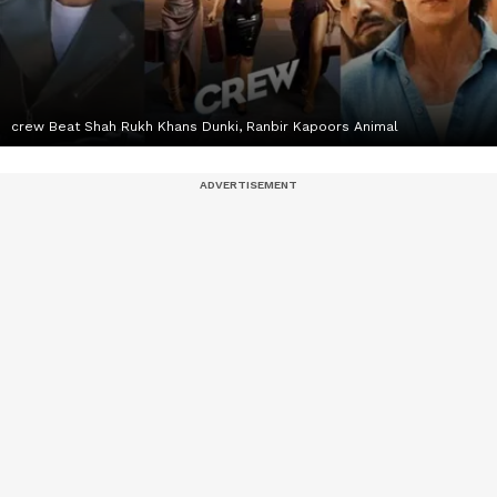
crew Beat Shah Rukh Khans Dunki, Ranbir Kapoors Animal