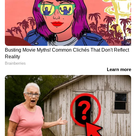
DOWNLOAD APP
സിനിമകളിൽ നിന്ന്
Malayalam OTT Release
വരെ,
Bigg Boss Malayalam Season 7
മുതൽ
Mollywood Celebrity news
,
Exclusive
Interview
വരെ — എല്ലാ
Entertainment
News
ഒരൊറ്റ ക്ലിക്കിൽ. ഏറ്റവും പുതിയ
Movie Release
,
Malayalam Movie Review
,
Box Office Collection
— എല്ലാം ഇപ്പോൾ
നിങ്ങളുടെ മുന്നിൽ. എപ്പോഴും എവിടെയും
എന്റർടൈൻമെന്റിന്റെ താളത്തിൽ ചേരാൻ
ഏഷ്യാനെറ്റ് ന്യൂസ് മലയാളം വാർത്തകൾ