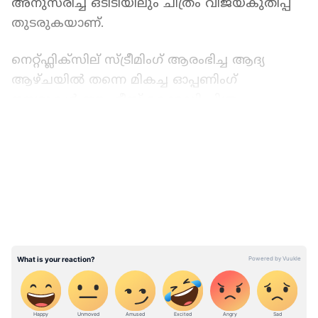
അനുസരിച്ച് ഒടിടിയിലും ചിത്രം വിജയകുതിപ്പ്
തുടരുകയാണ്.
നെറ്റ്ഫ്ലിക്സില് സ്ട്രീമിംഗ് ആരംഭിച്ച ആദ്യ
ആഴ്‌ചയിൽ തന്നെ മികച്ച ഓപ്പണിംഗ്
നമ്പറുകള്‍ ഈ ഹീസ്റ്റ് കോമഡി ചിത്രം
നേടിയെന്നാണ് വിവരം. രാജേഷ് കൃഷ്ണൻ
LATEST VIDEOS
സംവിധാനം ചെയ്ത ചിത്രം ആദ്യ ആഴ്ചയിൽ
5.4 ദശലക്ഷം വ്യൂസാണ് നെറ്റ്ഫ്ലിക്സില്‍
നേടിയത്.
ക്രൂ ഏകദേശം 10.8 ദശലക്ഷം മണിക്കൂർ വ്യൂ
ഇതിനകം നേടി കഴിഞ്ഞു. കൂടാതെ
നെറ്റ്ഫ്ലിക്‌സിന്‍റെ ആഗോള ടോപ്പ് 10 പട്ടികയിൽ
ഇംഗ്ലീഷ് ഇതര സിനിമകളുടെ വിഭാഗത്തിലെ
ആദ്യ ആഴ്ചയിൽ ഇത് 3-ാം സ്ഥാനത്താണ് ക്രൂ.