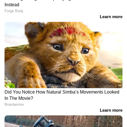
ജനങ്ങളുടെ എക്സപ്റ്റേഷൻ വളരെ
വലുതായിരിക്കും. ഒരു മുന്നൊരുക്കവും
ഇല്ലാതെയാണ് ഈ സിനിമ ഇറക്കിയത്. ഒരു
ഹൈപ്പും ഇല്ലാണ്ട് വന്ന പടം. എനിക്ക് അങ്ങനെ
തന്നെ വേണ്ടമെന്ന് നിർബന്ധം ഉണ്ടായിരുന്നു.
ആൾക്കാർക്ക് കുറച്ചെങ്കിലും സർപ്രൈസുകൾ
കൊടുക്കണമെന്ന് ഉണ്ടായിരുന്നു", എന്നാണ്
റോബി വർഗീസ് പറയുന്നത്.