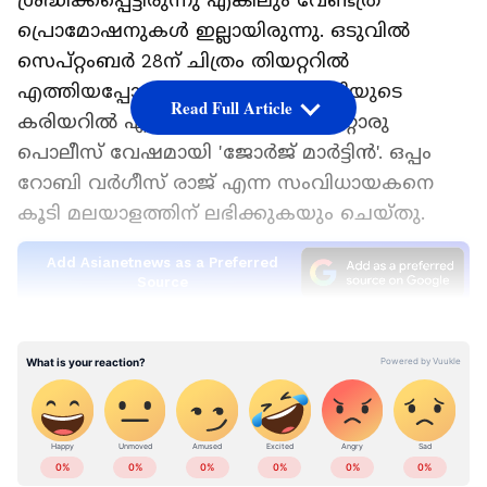
ശ്രദ്ധിക്കപ്പെട്ടിരുന്നു എങ്കിലും വേണ്ടത്ര
പ്രൊമോഷനുകൾ ഇല്ലായിരുന്നു. ഒടുവിൽ
സെപ്റ്റംബർ 28ന് ചിത്രം തിയറ്ററിൽ
എത്തിയപ്പോൾ സൂപ്പർ ഹിറ്റ്. മമ്മൂട്ടിയുടെ
Read Full Article
കരിയറിൽ എടുത്തുകാട്ടാവുന്ന മറ്റൊരു
പൊലീസ് വേഷമായി 'ജോർജ് മാർട്ടിന്‍'. ഒപ്പം
റോബി വർ​ഗീസ് രാജ് എന്ന സംവിധായകനെ
കൂടി മലയാളത്തിന് ലഭിക്കുകയും ചെയ്തു.
Add Asianetnews as a Preferred
Source
കണ്ണൂർ സ്ക്വാഡ് റിലീസ് ചെയ്തത് മുതൽ
സോഷ്യൽ മീഡിയയിലും ആരാധകരും
ചോദിച്ചൊരു കാര്യമുണ്ട്. സിനിമയ്ക്കൊരു
രണ്ടാം ഭാ​ഗം ഉണ്ടാകുമോ. ഒടുവിൽ
ഇക്കാര്യത്തിന് മറുപടിയുമായി സംവിധായകൻ