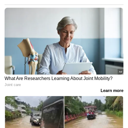
സുൽത്താൻ ബത്തേരി വടക്കനാട്
ഗോത്ര വയോധികയെ
കാണാതായിട്ട് ഒൻപത് ദിവസം;
തങ്കിക്കായി വനത്തിലും തെരച്ചിൽ