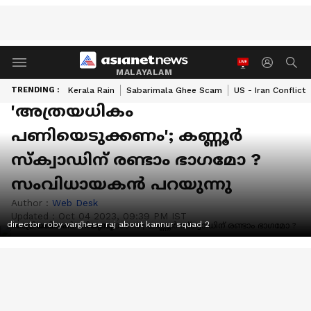
MALAYALAM
TRENDING :
Kerala Rain
Sabarimala Ghee Scam
US - Iran Conflict
'അത്രയധികം
പണിയെടുക്കണം'; കണ്ണൂർ
സ്ക്വാഡിന് രണ്ടാം ഭാ​ഗമോ ?
സംവിധായകൻ പറയുന്നു
Author :
Web Desk
Updated :
Oct 04 2023, 09:39 PM IST
director roby varghese raj about kannur squad 2