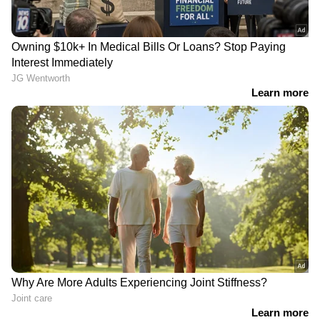
Mollywood Celebrity news
,
Exclusive
Interview
വരെ — എല്ലാ
Entertainment
News
ഒരൊറ്റ ക്ലിക്കിൽ. ഏറ്റവും പുതിയ
Movie Release
,
Malayalam Movie Review
,
Box Office Collection
— എല്ലാം ഇപ്പോൾ
നിങ്ങളുടെ മുന്നിൽ. എപ്പോഴും എവിടെയും
എന്റർടൈൻമെന്റിന്റെ താളത്തിൽ ചേരാൻ
ഏഷ്യാനെറ്റ് ന്യൂസ് മലയാളം വാർത്തകൾ
ABOUT THE AUTHOR
Web Desk
WD
Published :
Oct 04 2023, 09:35 PM IST
Follow Us