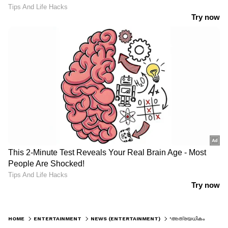
HOME
ENTERTAINMENT
NEWS (ENTERTAINMENT)
'അത്രയധികം പണിയെടുക്കണം'; കണ്ണൂർ സ്ക്വാഡിന് രണ്ടാം ഭാ​ഗമോ ? സംവിധായകൻ പറയുന്നു