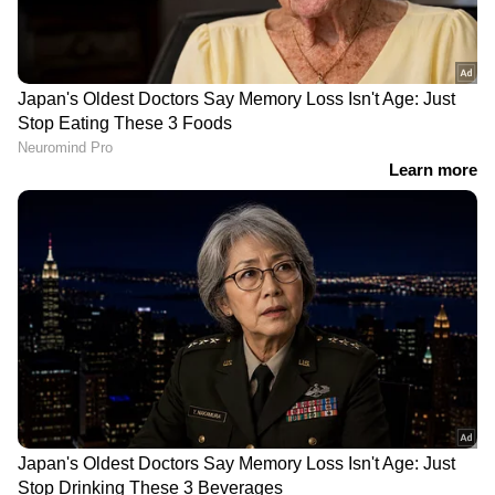
വിജയ് ആരാധകർക്ക് വീണ്ടും നിരാശ;
'ലിയോ' ട്രെയിലറിനും തിരിച്ചടി, അമ്പരന്ന്
ഫാൻസ് !
അതേസമയം, റിലീസ് ദിനം മുതൽ മികച്ച
മൗത്ത് പബ്ലിസിറ്റിയാണ് കണ്ണൂർ സ്ക്വാഡിന്
ലഭിച്ചു കൊണ്ടിരിക്കുന്നത്. ബോക്സ്