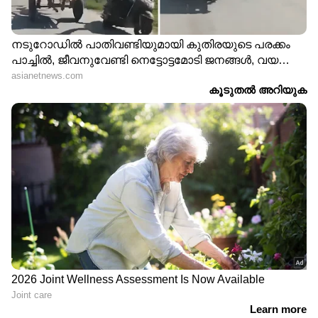
ക്ലാസുകാരൻ
കണ്ടതിനെക്കുറിച്ച്
അഹാന കൃഷ്‍ണ
LATEST VIDEOS
യുവമോർച്ചയുടെ സെക്രട്ടറിയേറ്റ്
മാർച്ചിൽ സംഘർഷം; വി
മുരളിധരൻ ഉദ്ഘാടനം ചെയ്യും |
LPST Rank holders