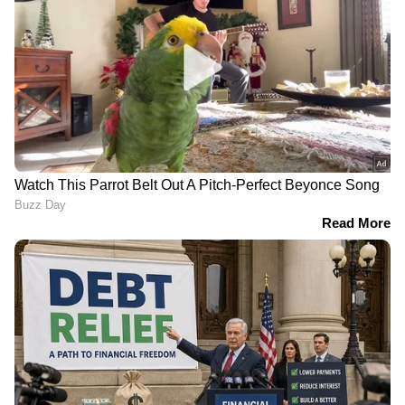
LATEST VIDEOS
സിനിമകളിൽ നിന്ന്
Malayalam OTT Release
വരെ,
Bigg Boss Malayalam Season 7
മുതൽ