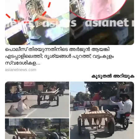
'മമ്മൂട്ടി സിനിമകളുടെ
'ഷിയാസിന് ഞാൻ
പോസ്റ്ററുകളിൽ
സഹോദരിയെപ്പോലെ';
കിടന്നുറങ്ങിയ
ആരോപണങ്ങളിൽ
അമ്മാളുവമ്മ';
പ്രതികരിച്ച് അനുമോൾ
കുറിപ്പുമായി സീമ ജി
നായർ
Drishyam 3 Review:
'ഒരു അപ്പൂപ്പനെ പോലെ
മൂന്നാംവരവിലും
തോന്നി, വളരെ ഫ്രീയായ
വാക്കുപാലിച്ച് ആ നാലാം
സംസാരം'; മോദിയെ