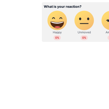
WD
Web Desk
തിരുവല്ലയിലെ പെണ്‍കുട്ടിയാണെ
നയൻതാരയെ വിളിക്കുകയാണ് ചെയ്യ
സത്യൻ അന്തിക്കാട് ആണ്, സിനിമ
പറയുകയായിരുന്നു ഫോണില്‍. അ
അങ്ങോട്ട് വിളിക്കട്ടയെന്ന് പറയുകയാ
വന്നു എനിക്ക്. ഞാൻ ഉറക്കത്തിലാ
വരുന്നതില്‍ താല്‍പര്യമില്ല എന്ന
രണ്ട് തെറ്റാണ് ഡയാന ചെയ്‍തത്, പുലര
പിന്നെ സിനിമയിലേക്ക് ഇല്ലെന്നും വ
ഇഷ്‍ടമാണോ എന്ന് ചോദിച്ചു ഞാൻ
അങ്ങനെയങ്കില്‍ സെറ്റില്‍ വന്നു