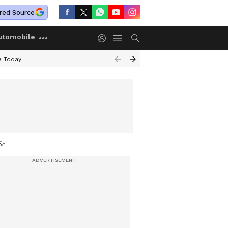
red Source
utomobile
e Today
ും