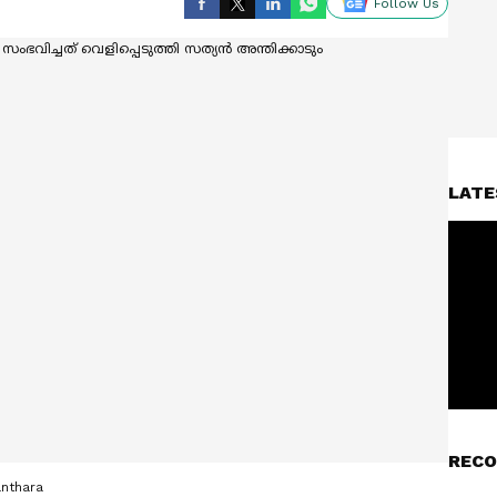
Follow Us
LATE
RECO
anthara