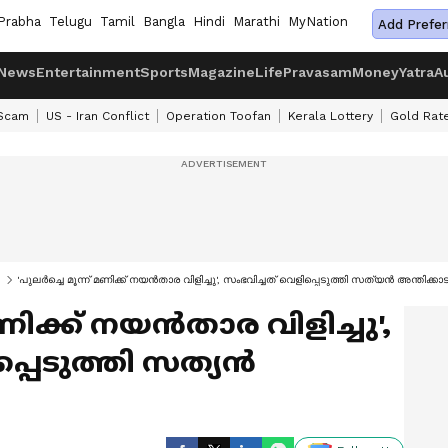
Prabha
Telugu
Tamil
Bangla
Hindi
Marathi
MyNation
Add Prefer
News
Entertainment
Sports
Magazine
Life
Pravasam
Money
Yatra
A
 Scam
US - Iran Conflict
Operation Toofan
Kerala Lottery
Gold Rat
'പുലര്‍ച്ചെ മൂന്ന് മണിക്ക് നയൻതാര വിളിച്ചു', സംഭവിച്ചത് വെളിപ്പെടുത്തി സത്യൻ അന്തിക്കാട
 മണിക്ക് നയൻതാര വിളിച്ചു',
്പെടുത്തി സത്യൻ