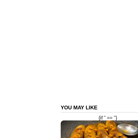
നയൻതാരയും ഭാഗമായത് എന്നും വ്യക
Read More: കിഷ്‍കിന്ധാ കാണ്ഡ
പ്രതികരണം, ത്രില്ലര്‍ തിയറ്ററു
ഏഷ്യാനെറ്റ് ന്യൂസ് ലൈവ് കാണാ