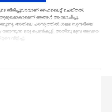
ടെ തിരിച്ചുവരവാണ് ഹൈലൈറ്റ് ചെയ്‍തത്.
തുമുഖമാകാമെന്ന് ഞങ്ങള്‍ ആലോചിച്ചു.
ുന്നു. അതിലെ പരസ്യത്തില്‍ ശലഭ സുന്ദരിയെ
 തോന്നുന്ന ഒരു പെണ്‍കുട്ടി. അതിനു മുമ്പ അവരെ
ററെ വിളിച്ചു.
 OTT Release
വരെ,
Bigg Boss Malayalam
elebrity news
,
Exclusive Interview
വരെ —
ൊറ്റ ക്ലിക്കിൽ. ഏറ്റവും പുതിയ
Movie
view
,
Box Office Collection
— എല്ലാം
 എപ്പോഴും എവിടെയും എന്റർടൈൻമെന്റിന്റെ
റ്റ് ന്യൂസ് മലയാളം വാർത്തകൾ