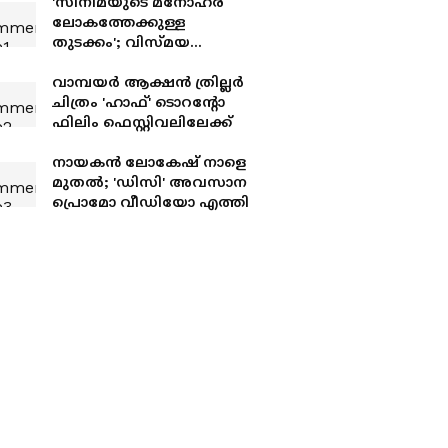
'സിനിമയുടെ മനോഹര
ലോകത്തേക്കുള്ള
തുടക്കം'; വിസ്‍മയ
മോഹന്‍ലാലിന്
ആശംസകളുമായി
വാമ്പയര്‍ ആക്ഷന്‍ ത്രില്ലര്‍
ദുല്‍ഖര്‍ സല്‍മാന്‍
ചിത്രം 'ഹാഫ്' ടൊറന്റോ
ഫിലിം ഫെസ്റ്റിവലിലേക്ക്
നായകന്‍ ലോകേഷ് നാളെ
മുതല്‍; 'ഡിസി' അവസാന
പ്രൊമോ വീഡിയോ എത്തി