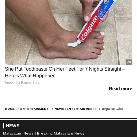
HOME
ENTERTAINMENT
NEWS (ENTERTAINMENT)
മറുഭാഷാ പ്രേക്ഷകര്‍ക്ക് ഇഷ്ടപ്പെട്ടോ 'ദൃശ്യം 3'? ആദ്യ പ്രതികരണങ്ങള്‍ ഇങ്ങനെ
NEWS
Malayalam News
Breaking Malayalam News