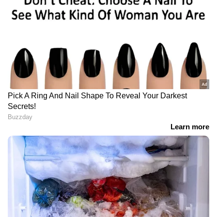
ജാംവാല്‍, വെങ്കി റിവ്യൂസ്, ക്രിസ്റ്റഫര്‍ കനകരാജ്
തുടങ്ങിയവര്‍ ചിത്രം പ്രതീക്ഷ കാത്തില്ലെന്ന
അഭിപ്രായക്കാരാണ്. മറുഭാഷാ പ്രേക്ഷകരില്‍
നിന്നെന്ന തരത്തില്‍ ഉയരുന്ന നെ​ഗറ്റീവ്
അഭിപ്രായങ്ങള്‍ മലയാളം ദൃശ്യം 3 നെ
വീഴ്ത്താനുള്ള പിആര്‍ ക്യാമ്പെയ്നിന്‍റെ ഭാ​
ഗമാണെന്ന ഒരു ആരോപണവും നോന പ്രിന്‍സ്
എന്ന ഉത്തരേന്ത്യന്‍ റിവ്യൂവര്‍ ഉയര്‍ത്തിയിട്ടുണ്ട്.
വരാനിരിക്കുന്ന ഹിന്ദി റീമേക്കിന് വേണ്ടിയുള്ള
നീക്കമാണിതെന്നാണ് ഇദ്ദേഹത്തിന്‍റെ
ആരോപണം. അതേസമയം മികച്ച ബുക്കിം​ഗ്
ആണ് മറുഭാഷകളിലും ചിത്രത്തിന്
ലഭിക്കുന്നത്. ആ​ഗോള ബോക്സ് ഓഫീസില്‍
നിന്ന് ആദ്യ ദിനം ചിത്രം 50 കോടിക്ക് അടുത്തോ
അതിന് മുകളിലോ നേടുമെന്നാണ്
ട്രാക്കര്‍മാരുടെ കണക്കുകൂട്ടല്‍.