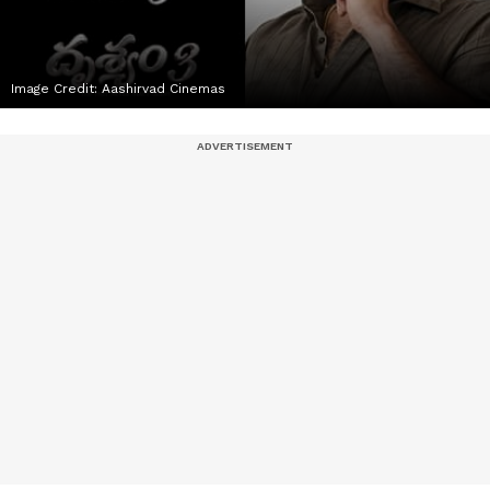
Image Credit:
Aashirvad Cinemas