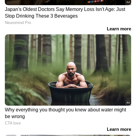
DOWNLOAD APP
സിനിമകളിൽ നിന്ന്
Malayalam OTT Release
വരെ,
Bigg Boss Malayalam Season 7
മുതൽ
Mollywood Celebrity news
,
Exclusive
Interview
വരെ — എല്ലാ
Entertainment
News
ഒരൊറ്റ ക്ലിക്കിൽ. ഏറ്റവും പുതിയ
Movie Release
,
Malayalam Movie Review
,
Box Office Collection
— എല്ലാം ഇപ്പോൾ
നിങ്ങളുടെ മുന്നിൽ. എപ്പോഴും എവിടെയും
എന്റർടൈൻമെന്റിന്റെ താളത്തിൽ ചേരാൻ
ഏഷ്യാനെറ്റ് ന്യൂസ് മലയാളം വാർത്തകൾ