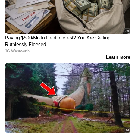
ഇതെന്തൊരു അത്ഭുതം,
വമ്പൻ കുതിപ്പ്, ലോകേഷ്
സ്‍പൈഡര്‍മാൻ ഇന്ത്യൻ
കനകരാജ് ചിത്രം നേടിയത്
കളക്ഷനില്‍ ആ മാന്ത്രിക
സംഖ്യ കടന്നു
രാഘവനായി ഷമ്മി
വിസ്‍മയ മോഹൻലാലിന്റെ
തിലകൻ; ഖലീഫ ക്യാരക്ടർ
തുടക്കം, ലിറിക്കല്‍
പോസ്റ്റർ പുറത്ത്
വീഡിയോ പുറത്ത്
LATEST VIDEOS
സവർക്കർ ചോദ്യവിവാദത്തിൽ‌