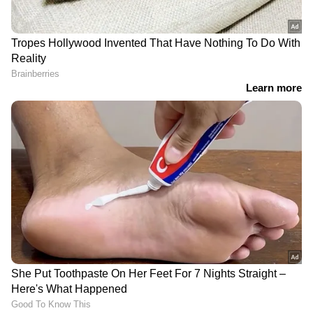
നിരൂപക പ്രശംസയും മമ്മൂട്ടി നേടിയിരുന്നു.
'രണ്ടു പേർക്കും വേണ്ടി
ലക്ഷ്‍മിപ്രിയക്കെതിരെ
പ്രാര്‍ത്ഥിച്ചു, ഒരാള്‍ മാത്രം
കോടതിയിൽ സ്വകാര്യ
കൂടെ'; മനസ് തുറന്ന്
അന്യായം ഫയൽ ചെയ്‍ത്
ഡിംപിൾ റോസ്
അൻസിബ
മധുബാല- ഇന്ദ്രൻസ് ചിത്രം
ടെലിവിഷൻ താരം സഞ്ചിത
"ചിന്ന ചിന്ന ആസൈ"
ഉഗാലെയെ മുംബൈയിലെ
ട്രെയ്‌ലർ പുറത്ത്
വസതിയിൽ മരിച്ച
നിലയിൽ കണ്ടെത്തി,