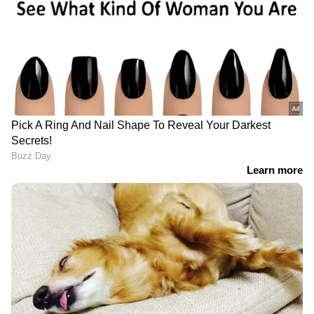
ധനുഷിന്റെ വണ്ടർ ബാർ ഫിലിംസ്, ആർ ടേക്ക്
സ്റ്റുഡിയോസുമായി സഹകരിച്ചാണ് ഈ പാൻ
ഇന്ത്യൻ ചിത്രം നിർമ്മിക്കുന്നത്. വന്‍ ഹിറ്റായ
അമരന് ശേഷം രാജ്‌കുമാർ പെരിയസാമി
ഒരുക്കുന്ന ചിത്രമാണിത്. ചിത്രത്തില്‍
മമ്മൂട്ടിയുടെ ഭാഗത്തിന്‍റെ ചിത്രീകരണം
പൂര്‍ത്തിയായെന്നാണ് റിപ്പോര്‍ട്ടുകള്‍.
ഒക്ടോബറിലായിരിക്കും ഈ ചിത്രത്തിന്റെ
റിലീസ്. 8 വർഷത്തിന് ശേഷം മമ്മൂട്ടി തമിഴിൽ
DOWNLOAD APP
അഭിനയിക്കുന്ന ചിത്രമെന്ന പ്രത്യേകതയും
ഇതിനുണ്ട്. 2018 ൽ റാം ഒരുക്കിയ 'പേരന്‍പ്'
RECOMMENDED STORIES
എന്ന ചിത്രത്തിലൂടെയാണ് മമ്മൂട്ടി
അവസാനമായി തമിഴിൽ എത്തിയത്. അതിലെ
ഗംഭീര പ്രകടനത്തിന് വലിയ പ്രേക്ഷക -