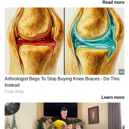
ആത്മഹത്യയെന്ന്
പൊലീസ്, അന്വേഷണം
LATEST VIDEOS
ജന്തർ മന്തർ എന്തുകൊണ്ട്
അടച്ചുപൂട്ടുന്നില്ലെന്ന് ചോദ്യവുമായി
ദില്ലി ഹൈക്കോടതി