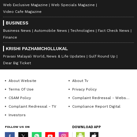
Web Exclusive Magazine
Web Specials Magazine
Video Cafe Magazine
BUSINESS
Business News
Automobile News
Technologies
Fact Check News
Finance
KRISHI PAZHAMCHOLLUKAL
Pravasi Malayali World, News & Life Updates
Gulf Round Up
Dear Big Ticket
About Website
About Tv
Terms Of Use
Privacy Policy
CSAM Policy
Complaint Redressal - Website
Complaint Redressal - TV
Compliance Report Digital
Investors
FOLLOW US ON
DOWNLOAD APP