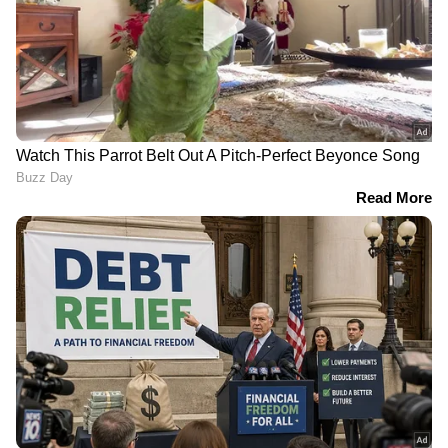
മോഹൻ ലാലിന് വിസ കിട്ടിയില്ല;
ഇന്നത്തെ സിഡ്നി ഷോ മാറ്റി വെച്ചു,
ക്ഷമ ചോദിച്ച് മോഹൻലാൽ