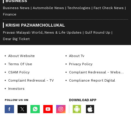
BUSINESS
Business News
Automobile News
Technologies
Fact Check News
Finance
KRISHI PAZHAMCHOLLUKAL
Pravasi Malayali World, News & Life Updates
Gulf Round Up
Dear Big Ticket
About Website
About Tv
Terms Of Use
Privacy Policy
CSAM Policy
Complaint Redressal - Website
Complaint Redressal - TV
Compliance Report Digital
Investors
FOLLOW US ON
DOWNLOAD APP
© Copyright 2026 Asianxt Digital Technologies Private Limited (Formerly
known as Asianet News Media & Entertainment Private Limited) | All Rights
Reserved