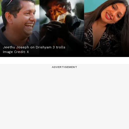
Jeethu Joseph on Drishyam 3 trolls
Image Credit:
X