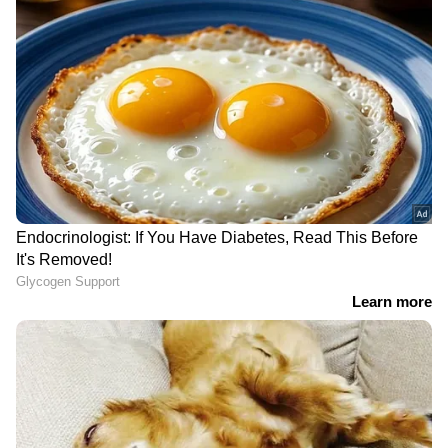
പോവുന്നില്ല. വീണയുടെ കേസിൽ എന്താണെന്ന്
വച്ച് കഴിഞ്ഞാൽ രണ്ടാമത് പുള്ളിക്കാരത്തി
അങ്ങോട്ട് വരണം എന്നുള്ളതായിരുന്നു. ആ
ഫ്രയ്മിലേക്ക് എന്റർ ആവണം. ചുമ്മാ
വരുന്നതിന് ഒരു പർപ്പസ് ഇല്ല. അപ്പോഴാണ്
ഇയാൾ ഞെട്ടുന്നത്." ജീത്തു ജോസഫ്
പറയുന്നു.
DOWNLOAD APP
സിനിമകളിൽ നിന്ന്
Malayalam OTT Release
വരെ,
Bigg Boss Malayalam Season 7
മുതൽ
Mollywood Celebrity news
,
Exclusive
Interview
വരെ — എല്ലാ
Entertainment
News
ഒരൊറ്റ ക്ലിക്കിൽ. ഏറ്റവും പുതിയ
Movie Release
,
Malayalam Movie Review
,