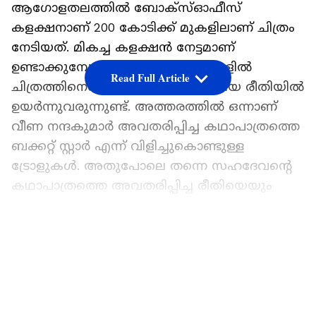
ആഗോളതലത്തിൽ ബോക്സ്ഓഫീസ്
കളക്ഷനാണ് 200 കോടിക്ക് മുകളിലാണ് ചിത്രം
നേടിയത്. മികച്ച കളക്ഷൻ നേട്ടമാണ്
ഉണ്ടാക്കുമ്പോഴും സമൂഹമാധ്യമങ്ങളിൽ
Read Full Article
ചിത്രത്തിനെതിരെ ട്രോളുകളും വലിയ രീതിയിൽ
ഉയർന്നുവരുന്നുണ്ട്. അത്തരത്തിൽ ഒന്നാണ്
വീണ നന്ദകുമാർ അവതരിപ്പിച്ച കഥാപാത്രത്തെ
ബക്കറ്റ് സ്റ്റാർ എന്ന് വിളിച്ചുകൊണ്ടുള്ള
ട്രോളുകൾ. അതുപോലെ തന്നെ സഹദേവന്റെ
കഥാപാത്രത്തെ അവതരിപ്പിച്ച രീതിയെയും
സമൂഹമാധ്യമങ്ങളിൽ
വിമർശനവിധേയമാക്കുന്നുണ്ട്.
LATEST VIDEOS
ഇപ്പോഴിതാ അത്തരം കാര്യങ്ങളോടുള്ള തന്റെ
പ്രതികരണം അറിയിച്ചിരിക്കുകയാണ്
സംവിധായകൻ ജീത്തു ജോസഫ്. റിലീസ്