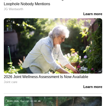
സിനിമകളിൽ നിന്ന്
Malayalam OTT Release
വരെ,
Bigg Boss Malayalam Season 7
മുതൽ
Mollywood Celebrity news
,
Exclusive
Interview
വരെ — എല്ലാ
Entertainment
News
ഒരൊറ്റ ക്ലിക്കിൽ. ഏറ്റവും പുതിയ
Movie Release
,
Malayalam Movie Review
,
Box Office Collection
— എല്ലാം ഇപ്പോൾ
നിങ്ങളുടെ മുന്നിൽ. എപ്പോഴും എവിടെയും
എന്റർടൈൻമെന്റിന്റെ താളത്തിൽ ചേരാൻ
ഏഷ്യാനെറ്റ് ന്യൂസ് മലയാളം വാർത്തകൾ
ABOUT THE AUTHOR
Web Desk
WD
Follow Us