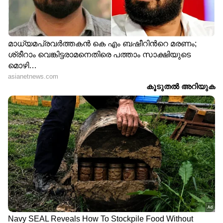
രാം ചരൺ- ബുചി ബാബു
'സർജറി ചെയ്‌തെന്ന് വ്യാജ
സന ചിത്രം 'പെദ്ധി'
പ്രചാരണം, 9 മാസംകൊണ്ട്
ട്രെയ്‌ലർ പുറത്ത്;
കുറച്ചത് 10 കിലോ..';
ചിത്രത്തിന്റെ ആഗോള
വർക്ക്ഔട്ട് വീഡിയോ
റിലീസ് 2026 ജൂൺ 4 ന്
പങ്കുവച്ച് കീർത്തി സുരേഷ്
'കാലം കഴിയുമ്പോൾ
അടിയന്തരാവസ്ഥ