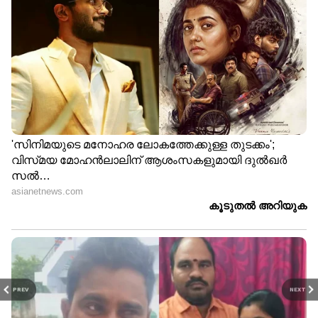
മദ്യപിച്ച്
വാഹനമോടിച്ചു;ഇന്‍ഫ്ലുവന്‍സര്‍
ഹെലന്‍ ഓഫ് സ്പാര്‍ട്ടയുടെ
ലൈസന്‍സ് സസ്പെന്‍ഡ് ചെയ്തു
'ഇനിയൊരു ദുരന്തം വരുമ്പോൾ
നമ്മുക്ക് എന്തു ചെയ്യണമെന്ന്
പോലും അറിയാത്ത
സംവിധാനങ്ങളാണ് ഇവിടെയുള്ളത്'
PREV
NEXT