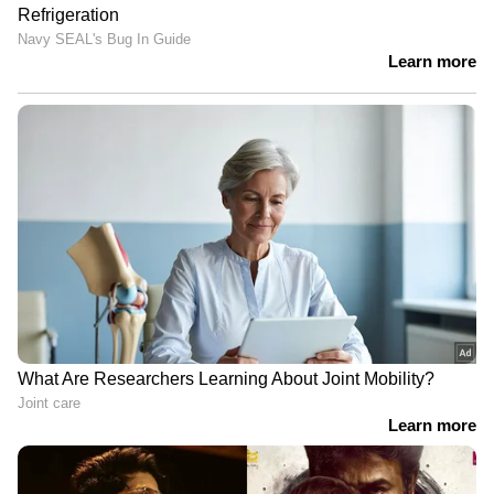
കള്ളം മാഞ്ഞുപോകും..';
പശ്ചാത്തലമാക്കുന്ന ചിത്രം;
ആ മോഹൻലാൽ
ഒഴിയാതെ ഫസ്റ്റ് ലുക്ക്
ചിത്രത്തിന്റെ
പോസ്റ്റർ എത്തി
സംവിധായകൻ
ചിത്രീകരണത്തിന് മുൻപ്
ഓടി പോയോ?; പ്രതികരിച്ച്
ഓസ്റ്റിൻ ഡാൻ തോമസ്
LATEST VIDEOS