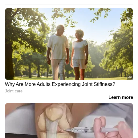
Read More: ശിവകാര്‍ത്തികേയന്റെ
നായികയായി രശ്‍മിക മന്ദാന, ചിത്രത്തിന്
സ്റ്റൈലൻ പേര്
ഏഷ്യാനെറ്റ് ന്യൂസ് ലൈവ് കാണാന്‍ ഇവിടെ
ക്ലിക് ചെയ്യുക