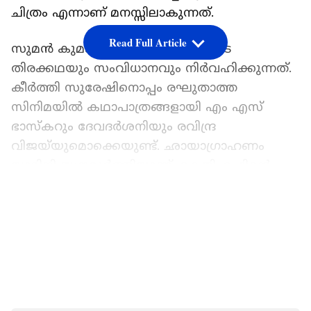
ചിത്രം എന്നാണ് മനസ്സിലാകുന്നത്.
Read Full Article
സുമൻ കുമാറാണ് രഘുതാത്തയുടെ
തിരക്കഥയും സംവിധാനവും നിര്‍വഹിക്കുന്നത്.
കീര്‍ത്തി സുരേഷിനൊപ്പം രഘുതാത്ത
സിനിമയില്‍ കഥാപാത്രങ്ങളായി എം എസ്
ഭാസ്‍കറും ദേവദര്‍ശനിയും രവിന്ദ്ര
വിജയ്‍യുമൊക്കെയുണ്ട്. ഛായാഗ്രാഹണം
യാമിനി യഗ്നമൂര്‍ത്തിയാണ്. കെജിഎഫിന്റെ
നിര്‍മാതാക്കളായ ഹൊംമ്പാലെ ഫിലിംസിന്റെ
LATEST VIDEOS
ബാനറിലാണ് കീര്‍ത്തി സുരേഷിന്റെ രഘുതാത്ത
എത്തുക.