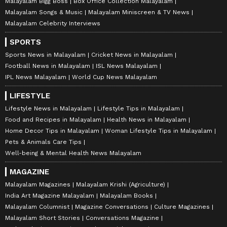
Malayalam Bigg Boss
Box Office Collection Malayalam
Malayalam Songs & Music
Malayalam Miniscreen & TV News
Malayalam Celebrity Interviews
SPORTS
Sports News in Malayalam
Cricket News in Malayalam
Football News in Malayalam
ISL News Malayalam
IPL News Malayalam
World Cup News Malayalam
LIFESTYLE
Lifestyle News in Malayalam
Lifestyle Tips in Malayalam
Food and Recipes in Malayalam
Health News in Malayalam
Home Decor Tips in Malayalam
Woman Lifestyle Tips in Malayalam
Pets & Animals Care Tips
Well-being & Mental Health News Malayalam
MAGAZINE
Malayalam Magazines
Malayalam Krishi (Agriculture)
India Art Magazine Malayalam
Malayalam Books
Malayalam Columnist
Magazine Conversations
Culture Magazines
Malayalam Short Stories
Conversations Magazine