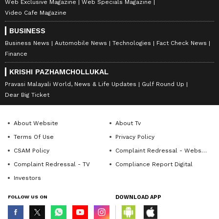
Web Exclusive Magazine
Web Specials Magazine
Video Cafe Magazine
BUSINESS
Business News
Automobile News
Technologies
Fact Check News
Finance
KRISHI PAZHAMCHOLLUKAL
Pravasi Malayali World, News & Life Updates
Gulf Round Up
Dear Big Ticket
About Website
About Tv
Terms Of Use
Privacy Policy
CSAM Policy
Complaint Redressal - Website
Complaint Redressal - TV
Compliance Report Digital
Investors
FOLLOW US ON
DOWNLOAD APP