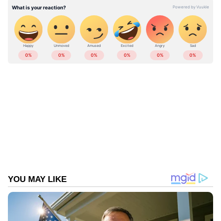
ABOUT THE AUTHOR
Web Desk
WD
Follow Us