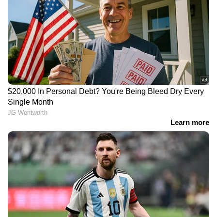
DOWNLOAD APP
സിനിമകളിൽ നിന്ന്
Malayalam OTT Release
വരെ,
Bigg Boss Malayalam Season 7
മുതൽ
Mollywood Celebrity news
,
Exclusive
Interview
വരെ — എല്ലാ
Entertainment
News
ഒരൊറ്റ ക്ലിക്കിൽ. ഏറ്റവും പുതിയ
Movie Release
,
Malayalam Movie Review
,
Box Office Collection
— എല്ലാം ഇപ്പോൾ
നിങ്ങളുടെ മുന്നിൽ. എപ്പോഴും എവിടെയും
എന്റർടൈൻമെന്റിന്റെ താളത്തിൽ ചേരാൻ
ഏഷ്യാനെറ്റ് ന്യൂസ് മലയാളം വാർത്തകൾ