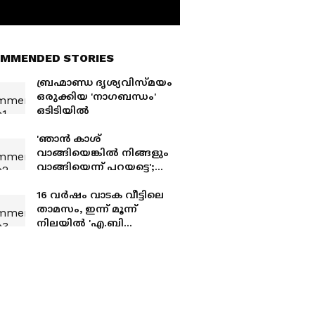
MMENDED STORIES
ബ്രഹ്മാണ്ഡ ദൃശ്യവിസ്മയം
ഒരുക്കിയ 'നാഗബന്ധം'
ഒടിടിയിൽ
'ഞാൻ കാശ്
വാങ്ങിയെങ്കിൽ നിങ്ങളും
വാങ്ങിയെന്ന് പറയട്ടെ';
വിമർശകന് കണക്കിന്
കൊടുത്ത് ജ്യോതിക,
16 വർഷം വാടക വീട്ടിലെ
വൈറൽ
താമസം, ഇന്ന് മൂന്ന്
നിലയിൽ 'എ.ബി
മൻസിൽ'; കൊച്ചിൻ
ഹനീഫയുടെ
കുടുംബത്തിന്റെ
സ്വപ്നക്കൂട്