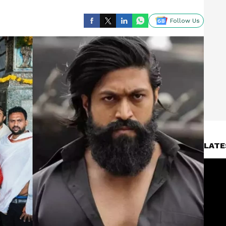
Follow Us
LATE