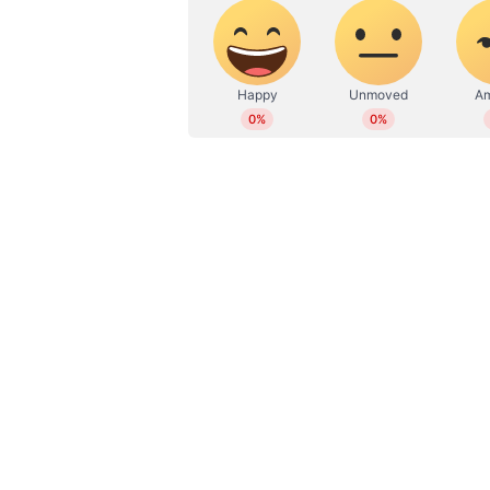
ABOUT THE AUTHOR
WD
Web Desk
ചിത്രീകരണത്തിന് മുന്നോടിയായി ഭാര്യ
കെ നാരാണയ്ക്കുമൊപ്പം യഷ് കര്‍
സന്ദര്‍ശിക്കുകയാണ്. ഇതിന്‍റെ ചി
പോസ്റ്റ്. അതേസമയം കെജിഎഫ് താര
നിലയില്‍ പാന്‍ ഇന്ത്യന്‍ ശ്രദ്ധ ന
സംവിധാനം ചെയ്യുന്ന ചിത്രമെന്ന ന
കൗതുകവുമുണ്ട് ഈ ചിത്രത്തോട്.
ALSO READ : 'അഡിയോസ് അമിഗോ