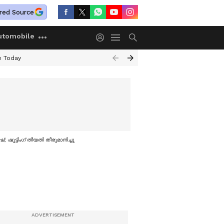
red Source
utomobile
e Today
 ഷൂട്ടിംഗ് തീയതി തീരുമാനിച്ചു