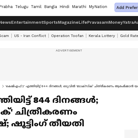
Prabha
Telugu
Tamil
Bangla
Hindi
Marathi
MyNation
Add Prefer
News
Entertainment
Sports
Magazine
Life
Pravasam
Money
Yatra
A
 Scam
US - Iran Conflict
Operation Toofan
Kerala Lottery
Gold Rat
'കെജിഎഫ് 2' എത്തിയിട്ട് 844 ദിനങ്ങൾ; ഒടുവിൽ 'ടോക്സിക്' ചിത്രീകരണം ആരംഭിക്കാൻ യഷ്;
ിയിട്ട് 844 ദിനങ്ങൾ;
ക്' ചിത്രീകരണം
 ഷൂട്ടിംഗ് തീയതി