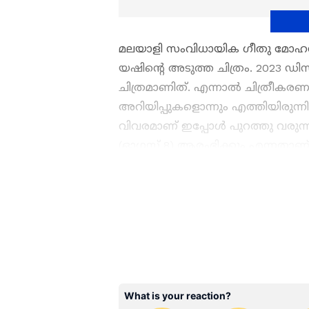
മലയാളി സംവിധായിക ഗീതു മോഹന്
യഷിന്‍റെ അടുത്ത ചിത്രം. 2023 ഡിസം
ചിത്രമാണിത്. എന്നാല്‍ ചിത്രീകരണ
അറിയിപ്പുകളൊന്നും എത്തിയിരുന്ന
വിവരമാണ് ഇപ്പോള്‍ പുറത്തു വരുന്
(ഓഗസ്റ്റ് 8) ആരംഭിക്കും എന്നതാണ
ആദര്‍ശ് ആണ് സോഷ്യല്‍ മീഡിയയിലൂ
സിനിമകളിൽ നിന്ന്
Malayalam
Season 7
മുതൽ
Mollywood C
എല്ലാ
Entertainment News
ഒര
Release
,
Malayalam Movie Re
ഇപ്പോൾ നിങ്ങളുടെ മുന്നിൽ.
താളത്തിൽ ചേരാൻ
ഏഷ്യാനെ