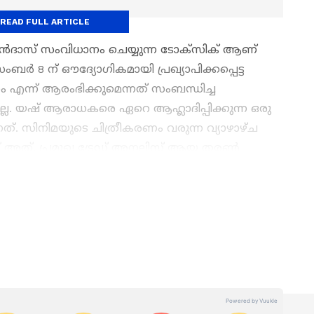
READ FULL ARTICLE
‍ദാസ് സംവിധാനം ചെയ്യുന്ന ടോക്സിക് ആണ്
ബര്‍ 8 ന് ഔദ്യോഗികമായി പ്രഖ്യാപിക്കപ്പെട്ട
ം എന്ന് ആരംഭിക്കുമെന്നത് സംബന്ധിച്ച
ില്ല. യഷ് ആരാധകരെ ഏറെ ആഹ്ലാദിപ്പിക്കുന്ന ഒരു
നത്. സിനിമയുടെ ചിത്രീകരണം വരുന്ന വ്യാഴാഴ്ച
് അത്. പ്രമുഖ ട്രേഡ് അനലിസ്റ്റ് ആയ തരണ്‍
ടെ ഇക്കാര്യം അറിയിച്ചിരിക്കുന്നത്.
 OTT Release
വരെ,
Bigg Boss Malayalam
elebrity news
,
Exclusive Interview
വരെ —
ൊറ്റ ക്ലിക്കിൽ. ഏറ്റവും പുതിയ
Movie
view
,
Box Office Collection
— എല്ലാം
 എപ്പോഴും എവിടെയും എന്റർടൈൻമെന്റിന്റെ
റ്റ് ന്യൂസ് മലയാളം വാർത്തകൾ