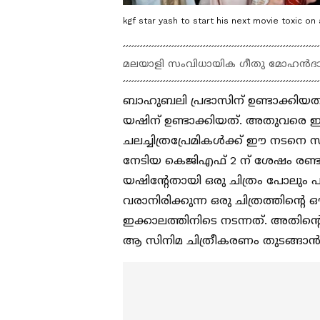
kgf star yash to start his next movie toxic 
മലയാളി സംവിധായിക ഗീതു മോഹന്‍ദ
ബാഹുബലി പ്രഭാസിന് ഉണ്ടാക്കിയ
യഷിന് ഉണ്ടാക്കിയത്. അതുവരെ ഈ പ
ചലച്ചിത്രപ്രേമികള്‍ക്ക് ഈ നടനെ
നേടിയ കെജിഎഫ് 2 ന് ശേഷം രണ്ട
യഷിന്‍റേതായി ഒരു ചിത്രം പോലും പു
വരാനിരിക്കുന്ന ഒരു ചിത്രത്തിന്‍
ഇക്കാലത്തിനിടെ നടന്നത്. അതിന്‍റെ
ആ സിനിമ ചിത്രീകരണം തുടങ്ങാന്‍