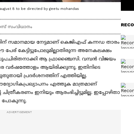
on august 8 to be directed by geetu mohandas
RECO
ാസ് സംവിധാനം
തിന് സമാനമായ നേട്ടമാണ് കെജിഎഫ് കന്നഡ താരം
േര് കേട്ടിട്ടുപോലുമില്ലാതിരുന്ന അനേകലക്ഷം
 സുപചിരിതനാക്കി ആ ഫ്രാഞ്ചൈസി. വമ്പന്‍ വിജയം
ര വര്‍ഷത്തോളം ആയിരിക്കുന്നു. ഇതിനിടെ
തുതായി പ്രദര്‍ശനത്തിന് എത്തിയില്ല.
റെ ഔദ്യോഗികപ്രഖ്യാപനം എത്തുക മാത്രമാണ്
 ചിത്രീകരണം ഇനിയും ആരംഭിച്ചിട്ടുമില്ല. ഇപ്പോഴിതാ
 പോകുന്നു.