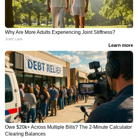
രക്ഷപ്പെടാൻ നീക്കം;
രഹസ്യവിവരത്തിൽ അർജുൻ
ആയങ്കിയെ പൂട്ടി