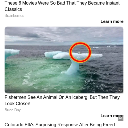
വരെ,
Bigg Boss Malayalam Season 7
മുതൽ
Mollywood Celebrity news
,
Exclusive
Interview
വരെ — എല്ലാ
Entertainment
News
ഒരൊറ്റ ക്ലിക്കിൽ. ഏറ്റവും പുതിയ
Movie Release
,
Malayalam Movie Review
,
Box Office Collection
— എല്ലാം ഇപ്പോൾ
നിങ്ങളുടെ മുന്നിൽ. എപ്പോഴും എവിടെയും
എന്റർടൈൻമെന്റിന്റെ താളത്തിൽ ചേരാൻ
ഏഷ്യാനെറ്റ് ന്യൂസ് മലയാളം വാർത്തകൾ