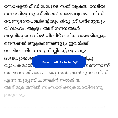
സോഷ്യല്‍ മീഡിയയുടെ സജീവശ്രദ്ധ നേടിയ
ഒന്നായിരുന്നു സീരിയല്‍ താരങ്ങളായ ക്രിസ്
വേണുഗോപാലിന്‍റെയും ദിവ്യ ശ്രീധറിന്‍റെയും
വിവാഹം. ആദ്യം അഭിനന്ദനങ്ങള്‍
ആയിരുന്നെങ്കില്‍ പിന്നീട് വലിയ തോതിലുള്ള
സൈബര്‍ ആക്രമണങ്ങളും ഇവര്‍ക്ക്
നേരിടേണ്ടിവന്നു. ക്രിസ്സിന്റെ രൂപവും
ഭാവവുമൊക്കെ പലരെയും ചൊടിപ്പിച്ചു.
Read Full Article
വ്യാപകമായി ആക്രമിക്കപ്പെടുകയാണെന്നാണ്
താരദാമ്പതിമാര്‍ പറയുന്നത്. വൺ ടു ടോക്സ്
എന്ന യൂട്യൂബ് ചാനലിന് നൽകിയ
അഭിമുഖത്തിൽ സംസാരിക്കുകയായിരുന്നു
ഇരുവരും.
"കുളമ്പ് രോഗം പോലെ ഉള്ള ഒരു രോഗമാണ്
കമന്റ് രോഗം. കുറച്ച് കഴിയുമ്പോള്‍ അത്