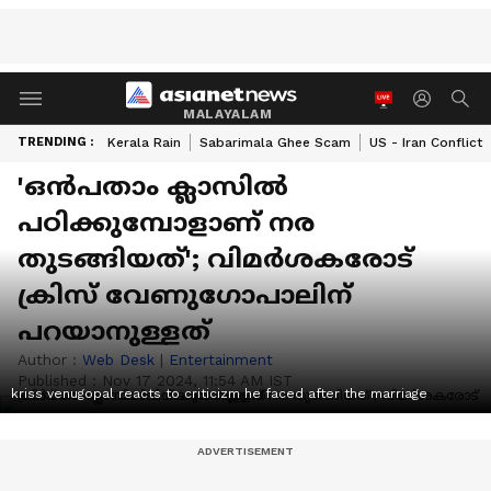
MALAYALAM
TRENDING :
Kerala Rain
Sabarimala Ghee Scam
US - Iran Conflict
'ഒന്‍പതാം ക്ലാസില്‍
പഠിക്കുമ്പോളാണ് നര
തുടങ്ങിയത്'; വിമര്‍ശകരോട്
ക്രിസ് വേണുഗോപാലിന്
പറയാനുള്ളത്
Author :
Web Desk
|
Entertainment
Published :
Nov 17 2024, 11:54 AM IST
kriss venugopal reacts to criticizm he faced after the marriage