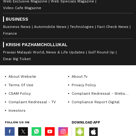
Web Exclusive Magazine
Web Specials Magazine
Video Cafe Magazine
BUSINESS
Business News
Automobile News
Technologies
Fact Check News
Finance
KRISHI PAZHAMCHOLLUKAL
Pravasi Malayali World, News & Life Updates
Gulf Round Up
Dear Big Ticket
About Website
About Tv
Terms Of Use
Privacy Policy
CSAM Policy
Complaint Redressal - Website
Complaint Redressal - TV
Compliance Report Digital
Investors
FOLLOW US ON
DOWNLOAD APP