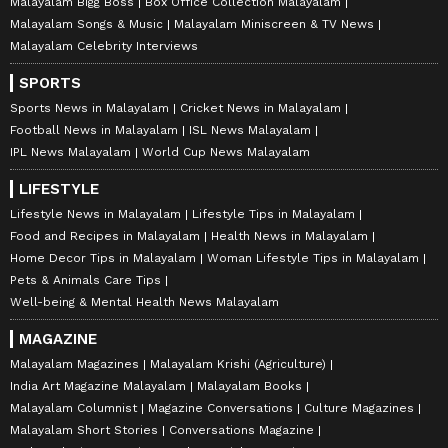
Malayalam Bigg Boss
Box Office Collection Malayalam
Malayalam Songs & Music
Malayalam Miniscreen & TV News
Malayalam Celebrity Interviews
SPORTS
Sports News in Malayalam
Cricket News in Malayalam
Football News in Malayalam
ISL News Malayalam
IPL News Malayalam
World Cup News Malayalam
LIFESTYLE
Lifestyle News in Malayalam
Lifestyle Tips in Malayalam
Food and Recipes in Malayalam
Health News in Malayalam
Home Decor Tips in Malayalam
Woman Lifestyle Tips in Malayalam
Pets & Animals Care Tips
Well-being & Mental Health News Malayalam
MAGAZINE
Malayalam Magazines
Malayalam Krishi (Agriculture)
India Art Magazine Malayalam
Malayalam Books
Malayalam Columnist
Magazine Conversations
Culture Magazines
Malayalam Short Stories
Conversations Magazine