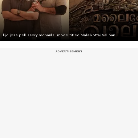
lijo jose pellissery mohanlal movie titled Malaikottai Valiban