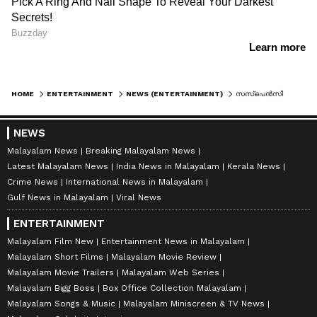
HOME
ENTERTAINMENT
NEWS (ENTERTAINMENT)
സസ്പെന്‍സിനൊടുവില്‍ പേര് എത്തി; ലിജോ- മോഹന്‍ലാല്‍ ചിത്രത്തിന്‍റെ ടൈറ്റില്‍ പ്രഖ്യാപിച്ചു
NEWS
Malayalam News
Breaking Malayalam News
Latest Malayalam News
India News in Malayalam
Kerala News
Crime News
International News in Malayalam
Gulf News in Malayalam
Viral News
ENTERTAINMENT
Malayalam Film New
Entertainment News in Malayalam
Malayalam Short Films
Malayalam Movie Review
Malayalam Movie Trailers
Malayalam Web Series
Malayalam Bigg Boss
Box Office Collection Malayalam
Malayalam Songs & Music
Malayalam Miniscreen & TV News