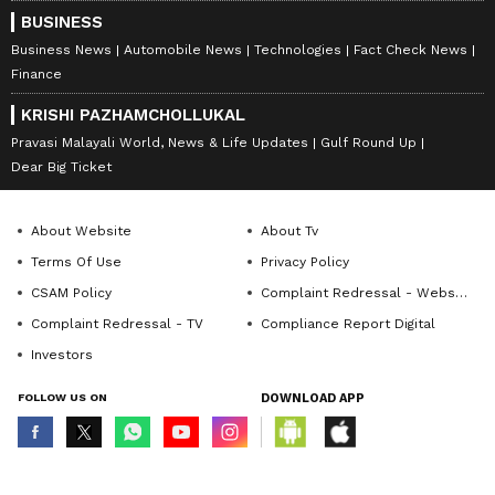
BUSINESS
Business News
Automobile News
Technologies
Fact Check News
Finance
KRISHI PAZHAMCHOLLUKAL
Pravasi Malayali World, News & Life Updates
Gulf Round Up
Dear Big Ticket
About Website
About Tv
Terms Of Use
Privacy Policy
CSAM Policy
Complaint Redressal - Website
Complaint Redressal - TV
Compliance Report Digital
Investors
FOLLOW US ON
DOWNLOAD APP
© Copyright 2026 Asianxt Digital Technologies Private Limited (Formerly
known as Asianet News Media & Entertainment Private Limited) | All Rights