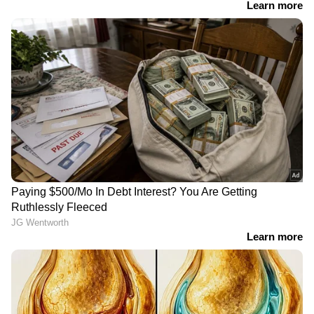
Drishyam 3 OTT: ഒറ്റ
വിചാരങ്ങൾക്കപ്പുറം
ദിവസം കൊണ്ട് ആഗോള
സസ്പെൻസുകൾ
കളക്ഷനിൽ 50 കോടി
കോർത്തിണക്കിയ
നേട്ടം; ദൃശ്യം 3 ഒടിടിയിൽ
മെഡിക്കൽ ത്രില്ലർ;
എവിടെ കാണാം?
'ഡോസ്' റിവ്യൂ
'പുഷ്പ'യെപ്പോലൊരു
വിരാട് കർണ്ണ
വലിയ സിനിമയെന്ന്
നായകനാകുന്ന
സുനിൽ; ക്യൂബ്സ്
മിത്തോളജിക്കൽ
View post on Instagram
വലിയൊരു സ്പേസാണ്
ആക്ഷൻ-അഡ്വഞ്ചറായി
നൽകിയതെന്ന് രവി
'നാഗബന്ധം' വരുന്നു;
ബസ്രൂർ; താര സമ്പന്നമായി
ജൂലൈ 3ന് വേൾ‍‍ഡ്
'കാട്ടാളൻ' പ്രസ് മീറ്റ്
വൈഡ് റിലീസ്