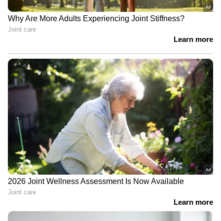
അനാദരവ്; പയ്യന്നൂര്‍
നിക്ഷേപമുള്ള സയീദിന്‍റെ ആകെ സമ്പാദ്യം 1500
തഹസിൽദാരെ സസ്പെൻഡ്
കോടി വരുമെന്നാണ് എബിപി ലൈവിന്‍റെ ഒരു
ചെയ്യും
റിപ്പോര്‍ട്ട്. അതേസമയം ഏറെ പ്രിയപ്പെട്ട
സിനിമയിലേക്ക് വീണ്ടും എത്താനുള്ള
ഒരുക്കത്തിലാണ് സയീദ്. ഇന്‍സ്റ്റഗ്രാമിലൂടെ
അത് സംബന്ധിച്ച സൂചന ഒരിക്കല്‍ അദ്ദേഹം
പങ്കുവച്ചിരുന്നുവെങ്കിലും കൂടുതല്‍
വിശദാംശങ്ങള്‍ അറിയിച്ചിട്ടില്ല.