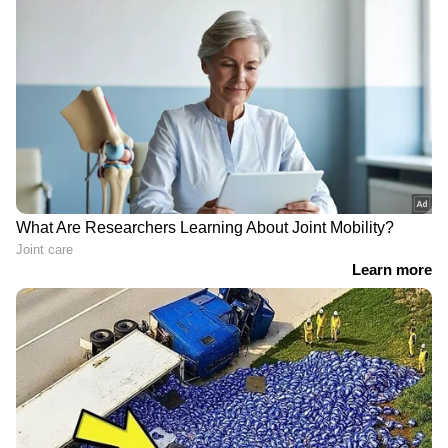
ALSO READ : 'അഡിയോസ് അമിഗോ'
പുതിയ റിലീസ് തീയതി പ്രഖ്യാപിച്ചു
ഏഷ്യാനെറ്റ് ന്യൂസ് ലൈവ് കാണാം