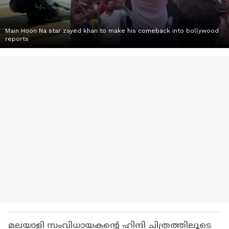
Main Hoon Na star zayed khan to make his comeback into bollywood
reports
മലയാളി സംവിധായകന്‍റെ ഹിന്ദി ചിത്രത്തിലൂടെ