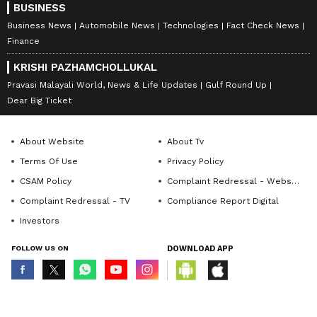
BUSINESS
Business News
Automobile News
Technologies
Fact Check News
Finance
KRISHI PAZHAMCHOLLUKAL
Pravasi Malayali World, News & Life Updates
Gulf Round Up
Dear Big Ticket
About Website
About Tv
Terms Of Use
Privacy Policy
CSAM Policy
Complaint Redressal - Website
Complaint Redressal - TV
Compliance Report Digital
Investors
FOLLOW US ON
DOWNLOAD APP
© Copyright 2026 Asianxt Digital Technologies Private Limited (Formerly
known as Asianet News Media & Entertainment Private Limited) | All Rights