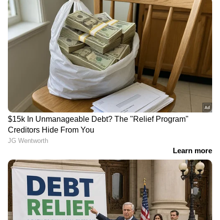
നിങ്ങള്‍ കണ്ടതാണോ? 10
'ജീവിതത്തിൽ സമാധാനം
വര്‍ഷത്തിന് ശേഷം ആ
ഇഷ്ടപ്പെടുന്ന ഒരാളാണ്
ചിത്രം യുട്യൂബില്‍; കമന്‍റ്
ഞാൻ, പക്ഷേ മകൾക്ക്
ബോക്സില്‍
എന്തെങ്കിലും സംഭവിച്ചാൽ
അഭിനന്ദനപ്രവാഹം
അവരെ ഞാൻ കൊല്ലും..';
തുറന്നുപറഞ്ഞ് അഭിരാമി
'നീ വെറുമൊരു പ്രണയം
സജിൻ ബാബു സംവിധാനം
മാത്രമല്ല, എന്റെ ഏറ്റവും
ചെയ്യുന്ന ചിത്രം 'തർക്കം',
വലിയ കരുത്താണ്';
ഫസ്റ്റ് ലുക്ക് പോസ്റ്റർ
വാർഷിക ദിനത്തിൽ
റിലീസായി
ആദിലയോട് നൂറ