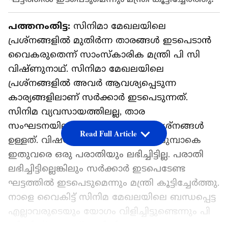
പത്തനംതിട്ട:
സിനിമാ മേഖലയിലെ
പ്രശ്നങ്ങളില്‍ മുതിർന്ന താരങ്ങൾ ഇടപെടാൻ
വൈകരുതെന്ന് സാംസ്കാരിക മന്ത്രി പി സി
വിഷ്ണുനാഥ്. സിനിമാ മേഖലയിലെ
പ്രശ്നങ്ങളിൽ അവർ ആവശ്യപ്പെടുന്ന
കാര്യങ്ങളിലാണ് സർക്കാർ ഇടപെടുന്നത്.
സിനിമ വ്യവസായത്തിലല്ല, താര
സംഘടനയിലാണ് കുറെയധികം പ്രശ്നങ്ങൾ
Read Full Article
ഉള്ളത്. വിഷയത്തില്‍ സർക്കാറിന് മുമ്പാകെ
ഇതുവരെ ഒരു പരാതിയും ലഭിച്ചിട്ടില്ല. പരാതി
ലഭിച്ചിട്ടില്ലെങ്കിലും സർക്കാർ ഇടപെടേണ്ട
ഘട്ടത്തിൽ ഇടപെടുമെന്നും മന്ത്രി കൂട്ടിച്ചേര്‍ത്തു.
നാളെ വൈകിട്ട് സിനിമ മേഖലയിലെ ബന്ധപ്പെട്ട
എല്ലാവരുടെയും യോഗം വിളിച്ചിട്ടുണ്ടെന്നും പി
സി വിഷ്ണുനാഥ് അറിയിച്ചു.