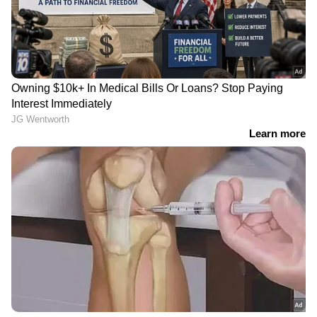
LATEST VIDEOS
9 At Nine Malayalam News |
വാർത്തകൾ വിശദമായി | 06 August
2026
'ഏരിയ കമ്മിറ്റി ഓഫീസ്