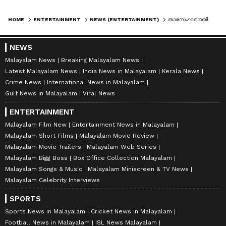
HOME
ENTERTAINMENT
NEWS (ENTERTAINMENT)
താരസംഘടനയിലെ പ്രശ്നങ്ങള്‍; മുതിർന്ന താരങ്ങൾ വൈകാതെ ഇടപെടണമെന്ന് സാംസ്കാരിക മന്ത്രി പി സി വിഷ്ണുനാഥ്
NEWS
Malayalam News
Breaking Malayalam News
Latest Malayalam News
India News in Malayalam
Kerala News
Crime News
International News in Malayalam
Gulf News in Malayalam
Viral News
ENTERTAINMENT
Malayalam Film New
Entertainment News in Malayalam
Malayalam Short Films
Malayalam Movie Review
Malayalam Movie Trailers
Malayalam Web Series
Malayalam Bigg Boss
Box Office Collection Malayalam
Malayalam Songs & Music
Malayalam Miniscreen & TV News
Malayalam Celebrity Interviews
SPORTS
Sports News in Malayalam
Cricket News in Malayalam
Football News in Malayalam
ISL News Malayalam