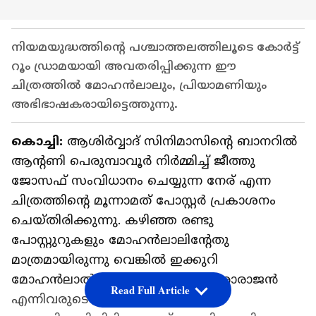
നിയമയുദ്ധത്തിൻ്റെ പശ്ചാത്തലത്തിലൂടെ കോർട്ട്
റൂം ഡ്രാമയായി അവതരിപ്പിക്കുന്ന ഈ
ചിത്രത്തിൽ മോഹൻലാലും, പ്രിയാമണിയും
അഭിഭാഷകരായിട്ടെത്തുന്നു.
കൊച്ചി:
ആശിർവ്വാദ് സിനിമാസിൻ്റെ ബാനറിൽ
ആൻ്റണി പെരുമ്പാവൂർ നിർമ്മിച്ച് ജീത്തു
ജോസഫ് സംവിധാനം ചെയ്യുന്ന നേര് എന്ന
ചിത്രത്തിൻ്റെ മൂന്നാമത് പോസ്റ്റർ പ്രകാശനം
ചെയ്തിരിക്കുന്നു. കഴിഞ്ഞ രണ്ടു
പോസ്റ്റുറുകളും മോഹൻലാലിൻ്റേതു
മാത്രമായിരുന്നു വെങ്കിൽ ഇക്കുറി
മോഹൻലാൽ, പ്രിയാമണി, അനശ്വരാരാജൻ
Read Full Article
എന്നിവരുടെ പടം സഹിതമാണ്