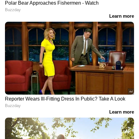
ആറ് കഥകളുമായി
ഓപ്പറേഷൻ തൂഫാന്
'ടുമോറോ'; അഞ്ചാം
ഐക്യദാർഢ്യവുമായി
ഭാഗമായ 'വട്ടിപ്പലിശ'യുടെ
സിനിമ; 'ഡെയ്ഞ്ചറസ്
ചിത്രീകരണം പൂർത്തിയായി
വൈബ്' നിയമസഭാ
സാമാജികര്‍ക്കായി
പ്രദര്‍ശിപ്പിക്കും
വർണ്ണപ്പകിട്ടും, ആരവങ്ങളുമില്ലാതെ ഒരു ലീഗൽ
ത്രില്ലറായിട്ടാണ് ഈ ചിത്രത്തിൻ്റെ അവതരണം.