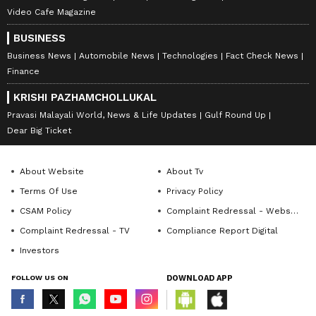
Video Cafe Magazine
BUSINESS
Business News
Automobile News
Technologies
Fact Check News
Finance
KRISHI PAZHAMCHOLLUKAL
Pravasi Malayali World, News & Life Updates
Gulf Round Up
Dear Big Ticket
About Website
About Tv
Terms Of Use
Privacy Policy
CSAM Policy
Complaint Redressal - Website
Complaint Redressal - TV
Compliance Report Digital
Investors
FOLLOW US ON
DOWNLOAD APP