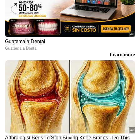
"പെണ്ണിന്‍റെ നന്മക്കു വേണ്ടി വഴിമാറി നടന്ന
ആണിന്‍റെ കഥ' ക്യാംപസ് ത്രില്ലർ ചിത്രം
താളിന്റെ ട്രെയ്ലര്‍ റിലീസായി
ബോളിവുഡിലെ സ്വപ്ന ദമ്പതികള്‍
വേര്‍പിരിയല്‍ വഴിയില്‍: വലിയ തെളിവ്
അഭിഷേകിന്‍റെ വിരലില്‍.!