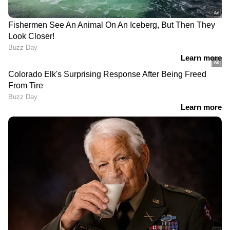
പറഞ്ഞു, ആ വീഡിയോ വീണ്ടും
ചര്‍ച്ചയാകുന്നു, ധനുഷ് ഏകാധിപതിയോ?
LATEST VIDEOS
വെള്ളമിറങ്ങി, എ.സി റോഡിൽ
വാഹനങ്ങളോടി; പക്ഷെ
ദുരിതമൊഴിയാതെ കുട്ടനാട്ടിലെ
ജനജീവിതം | Alappzha | Rain
'അർജുൻ ആയങ്കിയെ നേരിൽ
കണ്ടിട്ടുകൂടിയില്ല, എന്നിട്ടും
ഞങ്ങളുടെ വീടുകളിൽ കയറി' |
Arjun Aayanki