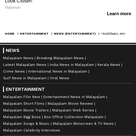
HOME
ENTERTAINMENT
NEWS (ENTERTAINMENT)
'തല്ലിക്കോ, ഞാൻ ഇത് ഒരു സിനിമയാക്കും', നടി നയൻതാരയോട് വിഘ്‍നേശ് ശിവൻ, വീഡിയോ പുറത്ത്
NEWS
Malayalam News
Breaking Malayalam News
Latest Malayalam News
India News in Malayalam
Kerala News
Crime News
International News in Malayalam
Gulf News in Malayalam
Viral News
ENTERTAINMENT
Malayalam Film New
Entertainment News in Malayalam
Malayalam Short Films
Malayalam Movie Review
Malayalam Movie Trailers
Malayalam Web Series
Malayalam Bigg Boss
Box Office Collection Malayalam
Malayalam Songs & Music
Malayalam Miniscreen & TV News
Malayalam Celebrity Interviews