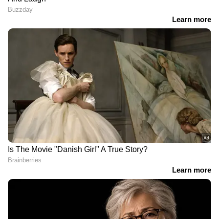
DOWNLOAD APP
RECOMMENDED STORIES
'ഈ പോക്കാണേൽ
'കളസ ബന്ധിതം ', പുതിയ
കെഎസ്‍ആർടിസിയും
ചിത്രത്തിന്റെ ടൈറ്റിൽ
പ്രൈവറ്റ് ബസ് സർവീസും
ലോഞ്ച് നടന്നു ഷൂട്ടിംഗ്
നശിക്കും'; നിർമാതാവ്
ജൂലൈ 20ന്