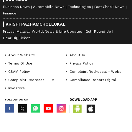
Business News
Automobile News
Technologies
Fact Check News
Finance
KRISHI PAZHAMCHOLLUKAL
Pravasi Malayali World, News & Life Updates
Gulf Round Up
Dear Big Ticket
About Website
About Tv
Terms Of Use
Privacy Policy
CSAM Policy
Complaint Redressal - Website
Complaint Redressal - TV
Compliance Report Digital
Investors
FOLLOW US ON
DOWNLOAD APP
© Copyright 2026 Asianxt Digital Technologies Private Limited (Formerly
known as Asianet News Media & Entertainment Private Limited) | All Rights
Reserved