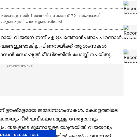
േൽക്കുന്നതിന് തലേദിവസമാണ് 72 വർഷമായി
 മുഖ്യമന്ത്രി പരസ്യമാക്കിയത്.
പിണറായി വിജയന് ഇന്ന് എഴുപത്തൊൻപതാം പിറന്നാൾ.
്ങളുണ്ടാകില്ല. പിണറായിക്ക് ആശംസകള്‍
്‍ഹാസന്‍ സോഷ്യല്‍ മീഡിയയില്‍ പോസ്റ്റ് ചെയ്തു.
ിന് ഊഷ്മളമായ ജന്മദിനാശംസകൾ. കേരളത്തിലെ
ദ്ധതയും ദീർഘവീക്ഷണമുള്ള നേതൃത്വവും
. തങ്കളുടെ മുന്നോട്ടുള്ള യാത്രയില്‍ വിജയവും
READ FULL ARTICLE
് പിറന്നാള്‍ സന്ദേശത്തില്‍ കമല്‍ പറയുന്നത്.