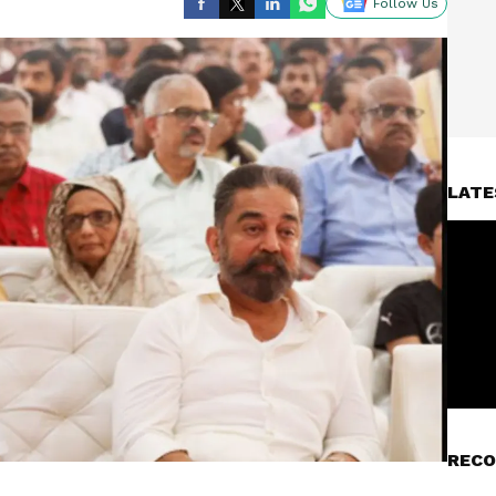
Follow Us
LATE
RECO