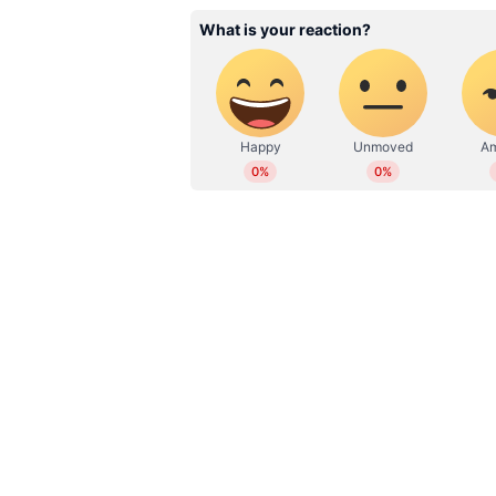
WD
Web Desk
ഒന്നാം പിണറായി സർക്കാർ അധിക
വെളിപ്പെടുത്താതിരുന്ന ജന്മദിന രഹ
രേഖകൾ പ്രകാരം മാർച്ച് 21നാണ് 
24നാണെന്നാണ് മുഖ്യമന്ത്രി അന്ന്
മുണ്ടയിൽ കോരൻ - കല്യാണി ദമ്പത
പിണറായിയിലാണ് മുഖ്യമന്ത്രിയുട
സത്യപ്രതിജ്ഞ ചെയ്യുന്നതിന്‍റെ ത
സസ്പെൻസ് പിണറായി അവസാനിപ്പിച്
അധികാരത്തിലെത്തിയിട്ട് നാളെ എട്