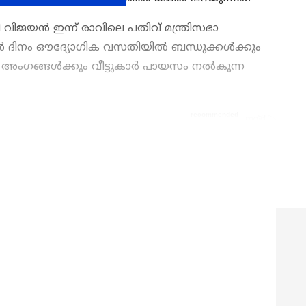
ിജയന്‍ ഇന്ന് രാവിലെ പതിവ് മന്ത്രിസഭാ
നാൾ ദിനം ഔദ്യോഗിക വസതിയിൽ ബന്ധുക്കൾക്കും
ാഫ് അംഗങ്ങൾക്കും വീട്ടുകാർ പായസം നൽകുന്ന
 OTT Release
വരെ,
Bigg Boss Malayalam
elebrity news
,
Exclusive Interview
വരെ —
ൊറ്റ ക്ലിക്കിൽ. ഏറ്റവും പുതിയ
Movie
view
,
Box Office Collection
— എല്ലാം
 എപ്പോഴും എവിടെയും എന്റർടൈൻമെന്റിന്റെ
റ്റ് ന്യൂസ് മലയാളം വാർത്തകൾ