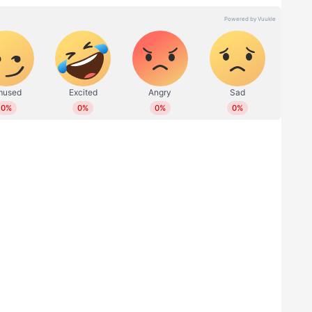
ാരമേൽക്കുന്നതിന് തലേദിവസമാണ് 72 വർഷമായി
സ്യം മുഖ്യമന്ത്രി പരസ്യമാക്കിയത്. ഔദ്യോഗിക
ജനനത്തീയതി എങ്കിലും യഥാർത്ഥ ജന്മദിനം മേയ്
 അറിയിക്കുകയായിരുന്നു.
ികളുടെ മകനായി 1945 മേയ് 24ന് കണ്ണൂരിലെ
െ ജനനം. 2016ൽ ഒന്നാം പിണറായി സർക്കാർ
ലേ ദിവസമായിരുന്നു പിറന്നാൾ ദിനത്തിലെ
ചത്. പിണറായി മുഖ്യമന്ത്രിയായി
ട് വര്‍ഷം പൂര്‍ത്തിയാവുകയാണ്.