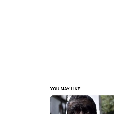
അമിതാഭ് ബച്ചനെ അനുകരിച്ച
അന്തരിച്ചു
കണ്ടാൽ തൊഴുതു പോകുന്ന സെറ്
പങ്കുവച്ച് പൃഥ്വിരാജ്