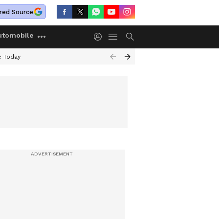
red Source
utomobile
e Today