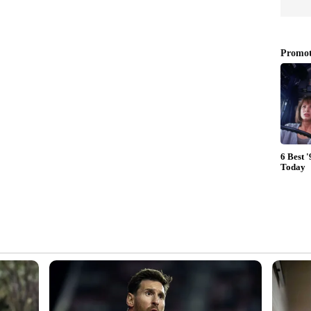
് പ്രശസ്തനായ നടൻ ഫിറോസ് ഖാൻ
റിന് പിന്നിലെ സെറ്റപ്പ് ഇതാണ്; വീഡിയോ