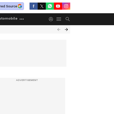
red Source
utomobile