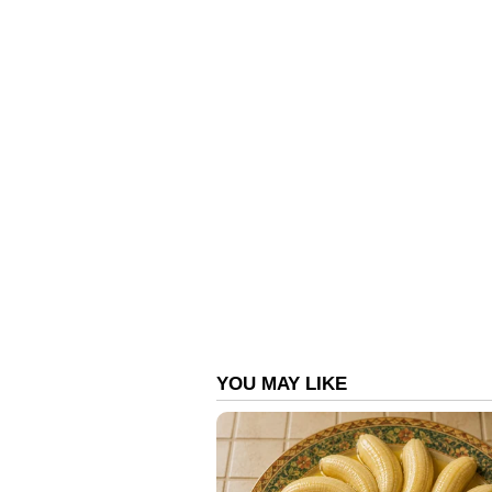
ഏഷ്യാനെറ്റ് ന്യൂസ് ലൈവ് കാണാ