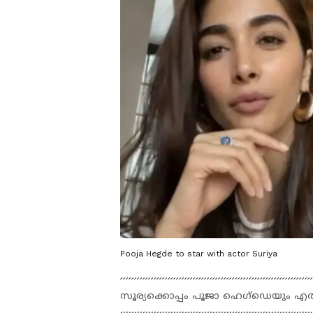
Pooja Hegde to star with actor Suriya
സൂര്യക്കൊപ്പം പൂജാ ഹെഗ്‍ഡെയും എത്തു