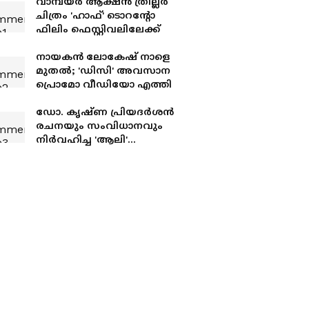
വാമ്പയര്‍ ആക്ഷന്‍ ത്രില്ലര്‍
ചിത്രം 'ഹാഫ്' ടൊറന്റോ
ഫിലിം ഫെസ്റ്റിവലിലേക്ക്
നായകന്‍ ലോകേഷ് നാളെ
മുതല്‍; 'ഡിസി' അവസാന
പ്രൊമോ വീഡിയോ എത്തി
ഡോ. കൃഷ്ണ പ്രിയദർശൻ
രചനയും സംവിധാനവും
നിർവഹിച്ച 'ആലി'
റിലീസിനൊരുങ്ങുന്നു