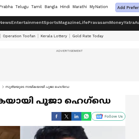
Prabha
Telugu
Tamil
Bangla
Hindi
Marathi
MyNation
Add Prefer
News
Entertainment
Sports
Magazine
Life
Pravasam
Money
Yatra
A
Operation Toofan
Kerala Lottery
Gold Rate Today
സൂര്യയുടെ നായികയായി പൂജാ ഹെഗ്‍ഡെ
ികയായി പൂജാ ഹെഗ്‍ഡെ
Follow Us