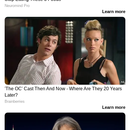
കോള്‍. അങ്ങനെയാണ് എന്റെ
ജീവിതത്തിലേക്ക് ആയുര്‍വേദ കടന്നു വരുന്നത്.
സര്‍ജറി ഒന്നും ചെയ്യാതെ തന്നെ ആ വേദന
ഡോക്ടര്‍ സുരേഷ് മാറ്റി തന്നു. ശരിക്കുമൊരു
DOWNLOAD APP
മാജിക് തന്നെയായിരുന്നു അത്. അന്ന് മുതല്‍
എന്റെ ജീവിതത്തിലെ ഏറ്റവും വലിയ പാര്‍ട്ട്
RECOMMENDED STORIES
ആണ് ആയുര്‍വേദ. ഇന്നും തുടരുന്നു'', രഞ്ജിനി
പറഞ്ഞു.
ഏഷ്യാനെറ്റ് ന്യൂസ് ലൈവ് കാണാന്‍ ഇവിടെ
ക്ലിക് ചെയ്യുക
ഒന്നാം ഭാഗത്തേക്കാളും
'അമ്മ'യിലെ തമ്മിലടി
മൂന്നിരട്ടി, ഓപ്പണിംഗ്
അതിരൂക്ഷം; 'ശ്വേത
കളക്ഷനില്‍ ഞെട്ടിച്ച് ഗാട്ട
മേനോന്
കുസ്‍തി 2
അധികാരക്കൊതി',