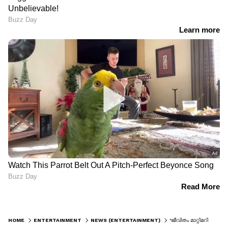
HOME
ENTERTAINMENT
NEWS (ENTERTAINMENT)
'ജീവിതം മാറ്റിമറിച്ച ആ കോൾ, 22-ാം വയസിൽ തുടങ്ങിയ വേദന മാറിയത് ഇങ്ങനെ'; മനസു തുറന്ന് രഞ്ജിനി ഹരിദാസ്