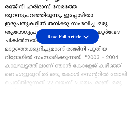
രഞ്ജിനി ഹരിദാസ് നേരത്തേ
തുറന്നുപറഞ്ഞിരുന്നു. ഇപ്പോഴിതാ
ഇരുപതുകളിൽ തനിക്കു സംഭവിച്ച ഒരു
ആരോഗ്യപ്രശ്നത്തെക്കുറിച്ചും ആയുർവേദ
Read Full Article
ചികിൽസയിലൂടെ വന്ന വലിയ
മാറ്റത്തെക്കുറിച്ചുമാണ് രഞ്ജിനി പുതിയ
വ്ളോഗിൽ സംസാരിക്കുന്നത്. ‌ ''2003 - 2004
കാലഘട്ടത്തിലാണ് ഞാന്‍ കോളേജ് കഴിഞ്ഞ്
ബെംഗളൂരുവില്‍ ഒരു കോള്‍ സെന്ററില്‍ ജോലി
ചെയ്‍തിരുന്നത്. 22 വയസ് പ്രായം. രാത്രി ഒരു
മണി മുതല്‍ രാവിലെ എട്ട്
മണിവരെയൊക്കെയായിരിക്കും ഡ്യൂട്ടി.
LATEST VIDEOS
ഉറക്കമില്ല, കുറേ ചായ കുടിക്കും.. അങ്ങനെ
തീര്‍ത്തും അനാരോഗ്യപരമായ ഒരു ജീവിത
ശൈലിയായിരുന്നു. അതിനിടയിലാണ് എനിക്ക്
ശരീരത്തിന്റെ ഒരു ഭാഗത്ത് മാത്രം തരിപ്പ്