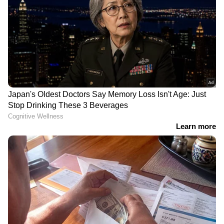
പാവപെട്ട അംഗങ്ങളുടെ
ശാപം ശ്വേതക്ക് കിട്ടുമെന്ന്
ഉഷ ഹസീന
'കരയിപ്പിക്കല്ലേ അണ്ണാ',
മലയാളത്തിലെ ആദ്യ
ഇതാ അലിൻ ജോസ്
മ്യൂസിക്കൽ ഹൊറർ-
പെരേര ഒറിജിനൽ; ഹൃദയം
കോമഡി ചിത്രം 'കറക്കം'
തൊടുന്ന വീഡിയോ,
ഒടിടി സ്ട്രീമിംഗ് ആരംഭിച്ചു
'ലൈഫിൽ ഞാനത്ര
തമാശക്കാരൻ അല്ല'