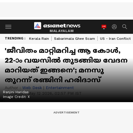
MALAYALAM
TRENDING :
Kerala Rain
Sabarimala Ghee Scam
US - Iran Conflict
'ജീവിതം മാറ്റിമറിച്ച ആ കോൾ,
22-ാം വയസിൽ തുടങ്ങിയ വേദന
മാറിയത് ഇങ്ങനെ'; മനസു
തുറന്ന് രഞ്ജിനി ഹരിദാസ്
Author :
Web Desk
|
Entertainment
Ranjini Haridas
Published :
May 12 2026, 02:57 PM IST
Image Credit:
X