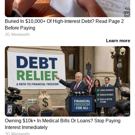
LATEST VIDEOS
ഇന്ത്യൻ ബാങ്കിനെ തട്ടിച്ച് DSA;
കൊച്ചിയിൽ 29 കോടി തട്ടിച്ച്
മൈമോ ഫിനാൻഷ്യൽ സർവീസസ് |
Indian bank
കർണാടകത്തിൽ KSRTC ബസ്
അപകടത്തിൽപ്പെട്ട സംഭവം:
സിംഗിൾ ഡ്രൈവർ ഡ്യൂട്ടിയാണ്
അപകടകാരണമെന്ന് ജീവനക്കാർ