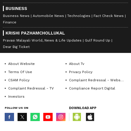
BUSINESS
Business News
Automobile News
Technologies
Fact Check News
Finance
KRISHI PAZHAMCHOLLUKAL
Pravasi Malayali World, News & Life Updates
Gulf Round Up
Dear Big Ticket
About Website
About Tv
Terms Of Use
Privacy Policy
CSAM Policy
Complaint Redressal - Website
Complaint Redressal - TV
Compliance Report Digital
Investors
FOLLOW US ON
DOWNLOAD APP
© Copyright 2026 Asianxt Digital Technologies Private Limited (Formerly