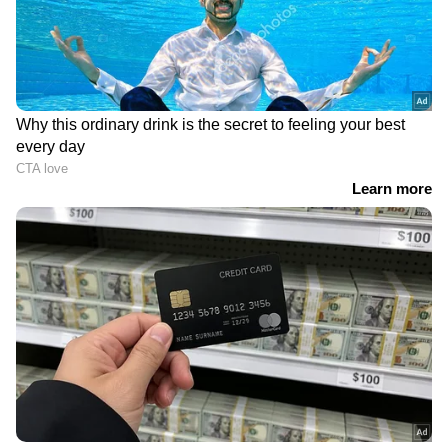
Box Office Collection
— എല്ലാം ഇപ്പോൾ
നിങ്ങളുടെ മുന്നിൽ. എപ്പോഴും എവിടെയും
എന്റർടൈൻമെന്റിന്റെ താളത്തിൽ ചേരാൻ
ഏഷ്യാനെറ്റ് ന്യൂസ് മലയാളം വാർത്തകൾ
ഒരു തെന്നിന്ത്യന്‍ സൂപ്പര്‍താരം ചിത്രത്തിലെ
മറ്റൊരു പ്രധാന കഥാപാത്രത്തെ
അവതരിപ്പിക്കാൻ സാധ്യതയുണ്ടെന്നാണ് വിവരം
മിക്കവാറും കമല്‍ഹാസനായിരിക്കും ഈ