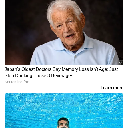
DOWNLOAD APP
സിനിമകളിൽ നിന്ന്
Malayalam OTT Release
വരെ,
Bigg Boss Malayalam Season 7
മുതൽ
Mollywood Celebrity news
,
Exclusive
Interview
വരെ — എല്ലാ
Entertainment
News
ഒരൊറ്റ ക്ലിക്കിൽ. ഏറ്റവും പുതിയ
Movie Release
,
Malayalam Movie Review
,