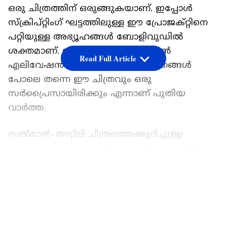
ഒരു ചിത്രത്തിന് ഒരുങ്ങുകയാണ്. ഇപ്പോൾ
സ്‌ക്രിപ്റ്റിംഗ് ഘട്ടത്തിലുള്ള ഈ പ്രോജക്റ്റിനെ
പറ്റിയുള്ള അഭ്യൂഹങ്ങള്‍ ബോളിവുഡില്‍
ശക്തമാണ്. സൂപ്പര്‍താരങ്ങള്‍ക്ക് വന്‍
Read Full Article
എലിവേഷന്‍ നല്‍കുന്ന അറ്റ്ലി ചിത്രങ്ങള്‍
പോലെ തന്നെ ഈ ചിത്രവും ഒരു
സര്‍പ്രൈസായിരിക്കും എന്നാണ് പുതിയ
വാര്‍ത്ത.
സൽമാൻ-അറ്റ്‌ലി ചിത്രത്തെക്കുറിച്ചുള്ള
രസകരമായ ഒരു അപ്ഡേറ്റാണ് ഇപ്പോള്‍ ചില
ബോളിവുഡ് മാധ്യമങ്ങള്‍
LATEST VIDEOS
പുറത്തുവിട്ടിരിക്കുന്നത്. റിപ്പോർട്ടുകൾ പ്രകാരം,
ഈ ബിഗ് ബജറ്റ് പ്രോജക്റ്റ് രണ്ട് വ്യത്യസ്ത
കാലഘട്ടങ്ങളെ ബന്ധിപ്പിക്കുന്ന
പുനര്‍ജന്മവുമായി ബന്ധപ്പെട്ട ആക്ഷന്‍