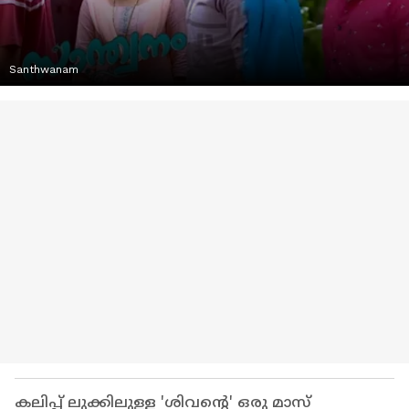
Santhwanam
കലിപ്പ് ലുക്കിലുള്ള 'ശിവന്റെ' ഒരു മാസ്