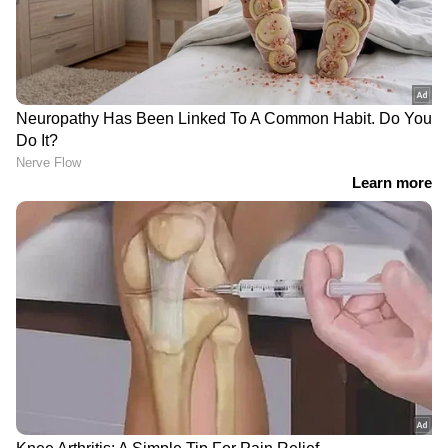
Drishyam 3 OTT: ഒറ്റ
വിചാരങ്ങൾക്കപ്പുറം
ദിവസം കൊണ്ട് ആഗോള
സസ്പെൻസുകൾ
കളക്ഷനിൽ 50 കോടി
കോർത്തിണക്കിയ
നേട്ടം; ദൃശ്യം 3 ഒടിടിയിൽ
മെഡിക്കൽ ത്രില്ലർ;
എവിടെ കാണാം?
'ഡോസ്' റിവ്യൂ
'പുഷ്പ'യെപ്പോലൊരു
വിരാട് കർണ്ണ
വലിയ സിനിമയെന്ന്
നായകനാകുന്ന
സുനിൽ; ക്യൂബ്സ്
മിത്തോളജിക്കൽ
വലിയൊരു സ്പേസാണ്
ആക്ഷൻ-അഡ്വഞ്ചറായി
നൽകിയതെന്ന് രവി
'നാഗബന്ധം' വരുന്നു;