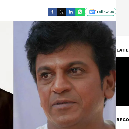
Follow Us
LATE
RECO