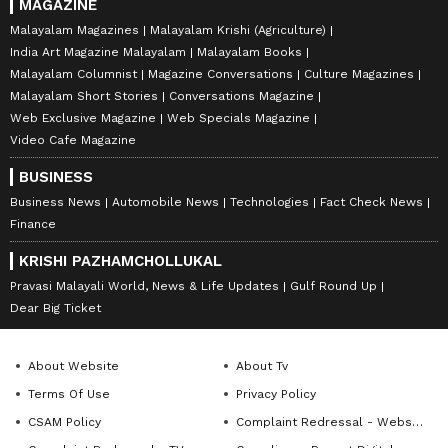
MAGAZINE
Malayalam Magazines
Malayalam Krishi (Agriculture)
India Art Magazine Malayalam
Malayalam Books
Malayalam Columnist
Magazine Conversations
Culture Magazines
Malayalam Short Stories
Conversations Magazine
Web Exclusive Magazine
Web Specials Magazine
Video Cafe Magazine
BUSINESS
Business News
Automobile News
Technologies
Fact Check News
Finance
KRISHI PAZHAMCHOLLUKAL
Pravasi Malayali World, News & Life Updates
Gulf Round Up
Dear Big Ticket
About Website
About Tv
Terms Of Use
Privacy Policy
CSAM Policy
Complaint Redressal - Website