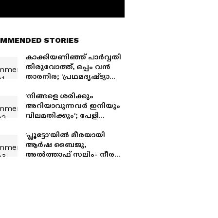
MMENDED STORIES
കാക്കിയണിഞ്ഞ് പാര്‍വ്വതി
തിരുവോത്ത്, ഒപ്പം വന്‍
താരനിര; 'പ്രഥമദൃഷ്ട്യാ
കുറ്റക്കാര്‍' സെപ്റ്റംബര്‍ 11
ന്
'നിങ്ങളെ ശരിക്കും
അറിയാവുന്നവര്‍ ഇനിയും
വിലമതിക്കും'; പേളി
മാണിക്ക് പിന്തുണയുമായി
റോബിന്‍ രാധാകൃഷ്ണന്‍
'പ്ലൂട്ടോ'യിൽ മീരയായി
ആർഷ ബൈജു,
അൽത്താഫ് സലിം- നീരജ്
മാധവ് ചിത്രം
റിലീസിനൊരുങ്ങുന്നു