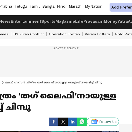
Prabha
Telugu
Tamil
Bangla
Hindi
Marathi
MyNation
Add Prefer
News
Entertainment
Sports
Magazine
Life
Pravasam
Money
Yatra
A
ames
US - Iran Conflict
Operation Toofan
Kerala Lottery
Gold Rat
കമല്‍ ഹാസന്‍ ചിത്രം 'ത​ഗ് ലൈഫി'നായുള്ള ഡബ്ബിം​ഗ് ആരംഭിച്ച് ചിമ്പു
ത്രം 'ത​ഗ് ലൈഫി'നായുള്ള
് ചിമ്പു
Follow Us