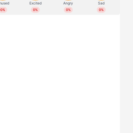
റിലീസ് സിനിമകള്‍ പകര്‍ത്തുന്ന തമിഴ്നാട്