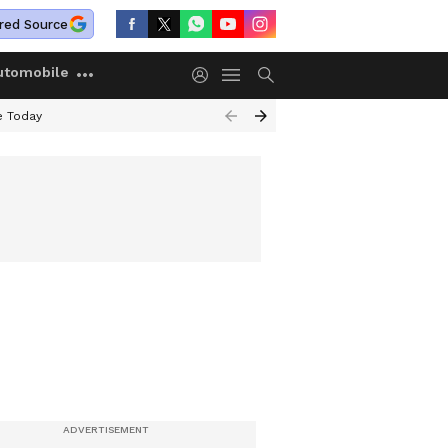
red Source
utomobile
e Today