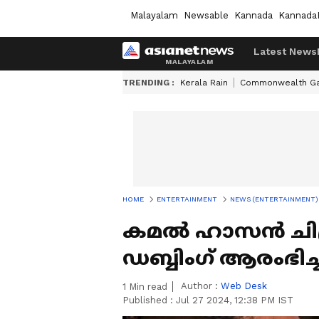
Malayalam
Newsable
Kannada
Kannada
Latest News
TRENDING :
Kerala Rain
Commonwealth G
HOME
ENTERTAINMENT
NEWS (ENTERTAINMENT)
കമല്‍ ഹാസന്‍ ചി
ഡബ്ബിം​ഗ് ആരംഭിച്ച
Author :
Web Desk
1
Min read
Published :
Jul 27 2024, 12:38 PM IST