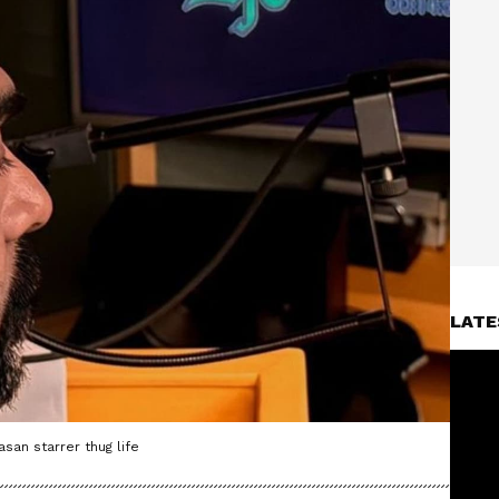
LATE
san starrer thug life