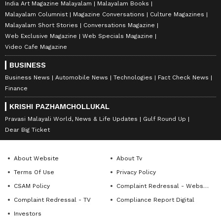
India Art Magazine Malayalam
Malayalam Books
Malayalam Columnist
Magazine Conversations
Culture Magazines
Malayalam Short Stories
Conversations Magazine
Web Exclusive Magazine
Web Specials Magazine
Video Cafe Magazine
BUSINESS
Business News
Automobile News
Technologies
Fact Check News
Finance
KRISHI PAZHAMCHOLLUKAL
Pravasi Malayali World, News & Life Updates
Gulf Round Up
Dear Big Ticket
About Website
About Tv
Terms Of Use
Privacy Policy
CSAM Policy
Complaint Redressal - Website
Complaint Redressal - TV
Compliance Report Digital
Investors