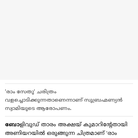
'രാം സേതു' ചരിത്രം
വളച്ചൊടിക്കുന്നതാണെന്നാണ് സുബ്രഹ്മണ്യന്‍
സ്വാമിയുടെ ആരോപണം.
ബോ
ളിവുഡ് താരം അക്ഷയ് കുമാറിന്റേതായി
അണിയറയിൽ ഒരുങ്ങുന്ന ചിത്രമാണ് 'രാം