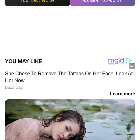
FOOTBALL WC '26
WOMEN T-20 WC '26
ABOUT THE AUTHOR
Web Desk
WD
അക്ഷയ് കുമാർ
Published :
Aug 29 2022, 11:38 AM IST
Follow Us