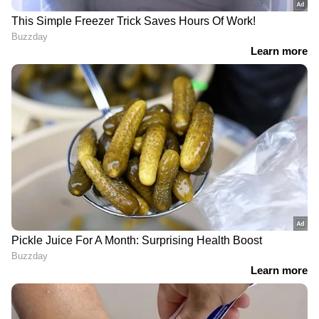
RECOMMENDED STORIES
സസ്പെൻസും
പുതുമുഖങ്ങളെ
അന്വേഷണവും നിറച്ച്
അണിനിരത്തി കരിമ്പടം;
'ആര'ത്തിന്‍റെ ഫസ്റ്റ് ലുക്ക്
നാളെ തിയേറ്ററുകളിൽ
പോസ്റ്റർ