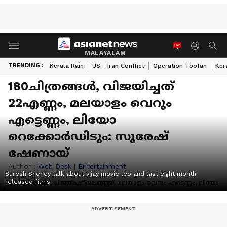
MALAYALAM
TRENDING :
Kerala Rain
US - Iran Conflict
Operation Toofan
Ker
180ചിത്രങ്ങൾ, വിജയിച്ചത്
22എണ്ണം, മലയാളം വെറും
എട്ടെണ്ണം, ലിയോ
റെക്കോർഡിടും: സുരേഷ്
ഷേണായ്
Author :
Web Desk
|
Entertainment
Suresh Shenoy talk about vijay movie leo and last eight month
Updated :
Oct 17 2023, 10:38 PM IST
released films