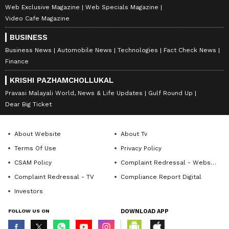
Web Exclusive Magazine
Web Specials Magazine
Video Cafe Magazine
BUSINESS
Business News
Automobile News
Technologies
Fact Check News
Finance
KRISHI PAZHAMCHOLLUKAL
Pravasi Malayali World, News & Life Updates
Gulf Round Up
Dear Big Ticket
About Website
About Tv
Terms Of Use
Privacy Policy
CSAM Policy
Complaint Redressal - Website
Complaint Redressal - TV
Compliance Report Digital
Investors
FOLLOW US ON
DOWNLOAD APP