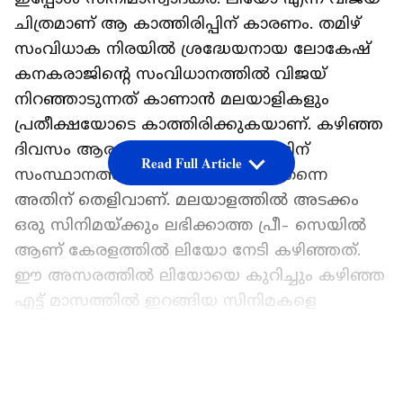
ചിത്രമാണ് ആ കാത്തിരിപ്പിന് കാരണം. തമിഴ്
സംവിധാക നിരയിൽ ശ്രദ്ധേയനായ ലോകേഷ്
കനകരാജിന്റെ സംവിധാനത്തിൽ വിജയ്
നിറഞ്ഞാടുന്നത് കാണാൻ മലയാളികളും
പ്രതീക്ഷയോടെ കാത്തിരിക്കുകയാണ്. കഴിഞ്ഞ
ദിവസം ആരംഭിച്ച ടിക്കറ്റ് ബുക്കിങ്ങിന്
Read Full Article
സംസ്ഥാനത്ത് ലഭിച്ച പ്രതികരണം തന്നെ
അതിന് തെളിവാണ്. മലയാളത്തിൽ അടക്കം
ഒരു സിനിമയ്ക്കും ലഭിക്കാത്ത പ്രീ- സെയിൽ
ആണ് കേരളത്തിൽ ലിയോ നേടി കഴിഞ്ഞത്.
ഈ അസരത്തിൽ ലിയോയെ കുറിച്ചും കഴിഞ്ഞ
എട്ട് മാസത്തിൽ ഇറങ്ങിയ സിനിമകളെ
കുറിച്ചും തിയറ്റർ ഉടമയും ഫിയോ​ക് അം​
ഗവുമായ സുരേഷ് ഷേണായ് പറഞ്ഞ
LATEST VIDEOS
കാര്യങ്ങളാണ് ശ്രദ്ധനേടുന്നത്.