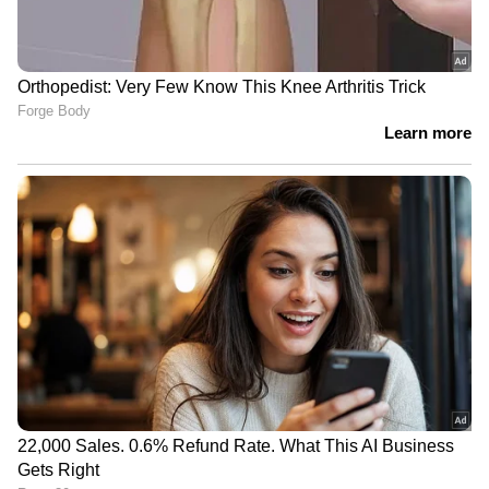
22 എണ്ണമേ ഉള്ളൂ. ഈ 22ൽ വെറും 8 എണ്ണമേ
മലയാളം ഉള്ളൂ. ബാക്കി പതിനാല് എണ്ണവും
അന്യഭാഷാ ചിത്രങ്ങളാണ്. ഈ 14 എണ്ണവും
സിനിമ തിയറ്ററിൽ തന്നെ ആസ്വദിക്കാൻ വേണ്ടി
തയ്യാറാക്കിയതാണ്. മലയാളത്തിലെ എട്ട് എണ്ണം
സിനിമാറ്റിക് എക്സ്പീരിയൻസ് സിനിമകളാണ്.
2024 മലയാള സിനിമയ്ക്ക് ഒരു നല്ലകാലം
ആയിരിക്കും", എന്നും അദ്ദേഹം കൂട്ടിച്ചേർത്തു.
ഏഷ്യാനെറ്റ് ന്യൂസ് തത്സമയ വാർത്തകൾ..